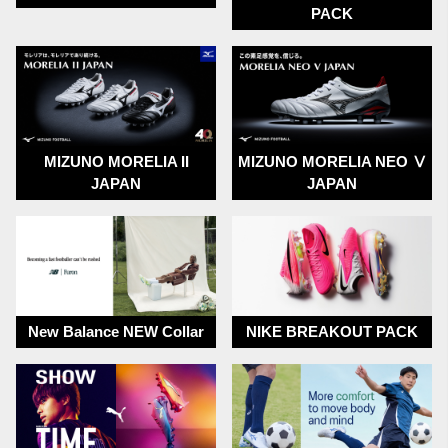
PACK
2026.01.14
PUMA Eclipse-Pack 1月15日発売開始!!
2026.01.08
adidas BORN FOR FOOTBALL PACK 1月15日発売開始
2025.12.29
MIZUNO MORELIA II
MIZUNO MORELIA NEO Ⅴ
NIKE THE ATTACK PACK 12月29日発売開始!!
JAPAN
JAPAN
2025.12.14
12月29日10:00より
MIZUNO ALPHA Pulse Black PACK発売開始!!
※店頭では12月19日より発売開始
2025.12.03
New Balance NEW Collar
NIKE BREAKOUT PACK
MIZUNO BRIGHT GOLD PACK 12月5日発売開始!!
2025.11.29
クッションサポーター「181Keepers」大好評発売中!!
2025.11.24