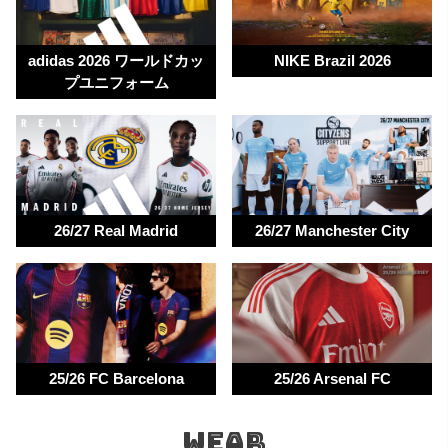
公式試合球【TRIONDA トリオンダ】発売開始!!
2024.2.14
adidas 2026 ワールドカッ
NIKE Brazil 2026
MIZUNO大人気モナルシーダネオシリーズがリニューア
プユニフォーム
ル!!2月22日発売!!予約受付中!!
2023.9.15
モレリアNEO Ⅳ 新色ブラック 9月15日発売開始
2023.7.11
変わりすぎない、でも進化を続けていく。素足感覚をさら
26/27 Real Madrid
26/27 Manchester City
に研ぎ澄ませたモレリアネオ第4世代モデル。 7月14日発売
開始
2019.05.11
オプション加工をした商品は返品・サイズ交換等お受付できません
ので御注意下さい。
25/26 FC Barcelona
25/26 Arsenal FC
WEAR