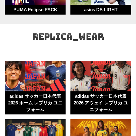
PUMA UNLEASHED PACK情報解禁！！ 12月4日発売開始
PUMA Eclipse PACK
asics DS LIGHT
2025.11.19
2026年福袋 予約受付開始!!
REPLICA_WEAR
2025.11.06
adidas 2026ワールドカップ 各国ユニフォーム発売開始!!
2025.11.06
adidas サッカー日本代表 2026 ホーム レプリカ ユニフォ
ーム発売中!!
2025.10.19
- 【お得情報】adidas RADIANT BLAZE PACK が特別プラ
イスに!!
adidas サッカー日本代表
adidas サッカー日本代表
2026 ホーム レプリカ ユニ
2026 アウェイ レプリカ ユ
2025.10.6
フォーム
ニフォーム
Newbalance 25FW NEWカラーが10月15日より発売開始!!
2025.10.03
2025年10月3日17：00よりmolten 2026年ワールドカップ