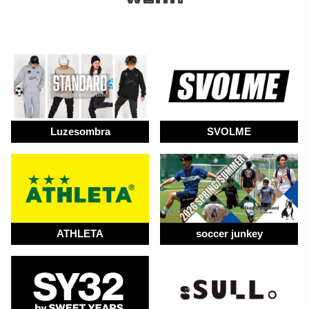
Luzesombra
SVOLME
ATHLETA
soccer junkey