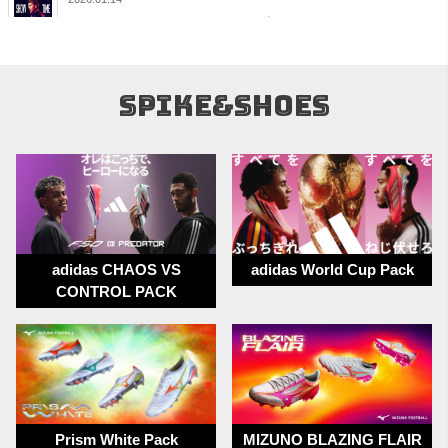
PUMA Eclipse-Pack 1月15日発売開始!!
2026.05.08
クーリングアイテム特集ページ OPEN！！
SPIKE&SHOES
2026.04.27
【 重要なお知らせ 】当日発送の締め時間を変更いたしま
す。
現在：14時まで → 変更後（5月1日以降）：12時まで
ご理解賜りますようお願い申し上げます。
2026.03.23
adidas CHAOS VS
adidas World Cup Pack
adidas ICE COLD PRECISION PACK 3月30日発売開始!!
CONTROL PACK
2026.03.20
adidas サッカー日本代表 2026 アウェイユニフォーム発売
開始！
2026.02.26
PUMA DREAM RUSH PACK 3月5日17:00発売開始！
Prism White Pack
MIZUNO BLAZING FLAIR