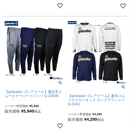
【goleador ゴレアドール】裏起毛ス
ムーステーパードパンツ G-2383N
【goleador ゴレアドール】裏毛スム
ースクルーネック ロングプラシャツ
G-2442
メーカー希望価格
¥
5,940
¥
5,940
販売価格
税込
メーカー希望価格
¥
4,290
¥
4,290
販売価格
税込