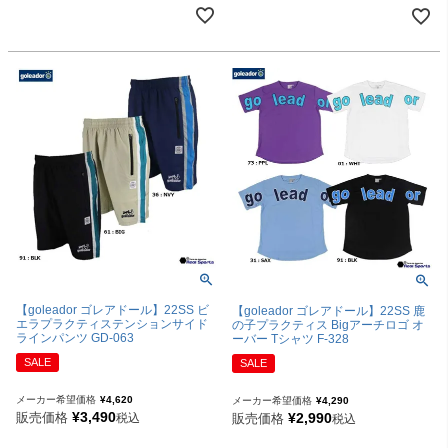
【goleador ゴレアドール】22SS ビ
【goleador ゴレアドール】22SS 鹿
エラプラクティステンションサイド
の子プラクティス Bigアーチロゴ オ
ラインパンツ GD-063
ーバー Tシャツ F-328
SALE
SALE
メーカー希望価格
¥
4,620
メーカー希望価格
¥
4,290
¥
3,490
¥
2,990
販売価格
販売価格
税込
税込