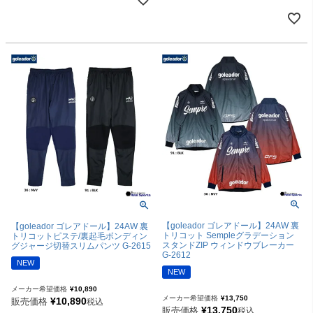
【goleador ゴレアドール】24AW 裏
【goleador ゴレアドール】24AW 裏
トリコット Sempleグラデーション
トリコットピステ/裏起毛ボンディン
スタンドZIP ウィンドウブレーカー
グジャージ切替スリムパンツ G-2615
G-2612
NEW
NEW
メーカー希望価格
¥
10,890
メーカー希望価格
¥
13,750
¥
10,890
販売価格
税込
¥
13,750
販売価格
税込