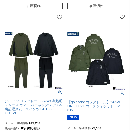
在庫切れ
在庫切れ
goleador ゴレアドール 24AW 裏起毛
【goleador ゴレアドール】24AW
スムース/カノコ ハイネックシャツ &
ONE LOVE コーチジャケット GM-
裏起毛スムースパンツ GD168-
019
GD169
NEW
メーカー希望価格
¥
13,200
¥
9,990
販売価格
メーカー希望価格
¥
9,900
税込