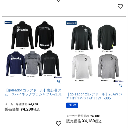
【goleador ゴレアドール】裏起毛 ス
【goleador ゴレアドール】20AW ｼﾝ
ムースハイネックプラシャツ G-2181
ﾌﾟﾙ ﾛｺﾞﾜｯﾍﾟﾝ ﾛﾝｸﾞTｼｬﾂ F-305
メーカー希望価格
¥
4,290
NEW
¥
4,290
販売価格
税込
メーカー希望価格
¥
4,180
¥
4,180
販売価格
税込