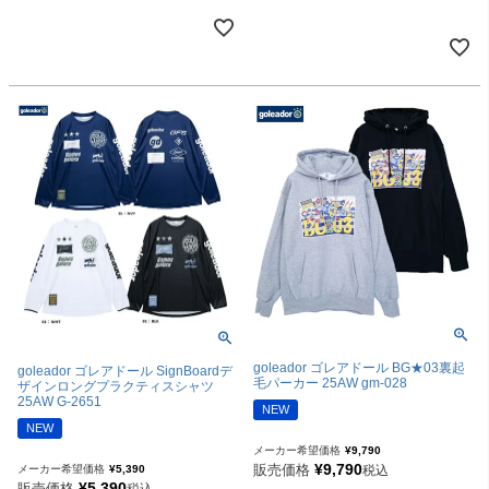
goleador ゴレアドール BG★03裏起
goleador ゴレアドール SignBoardデ
毛パーカー 25AW gm-028
ザインロングプラクティスシャツ
25AW G-2651
NEW
NEW
メーカー希望価格
¥
9,790
¥
9,790
販売価格
税込
メーカー希望価格
¥
5,390
¥
5,390
販売価格