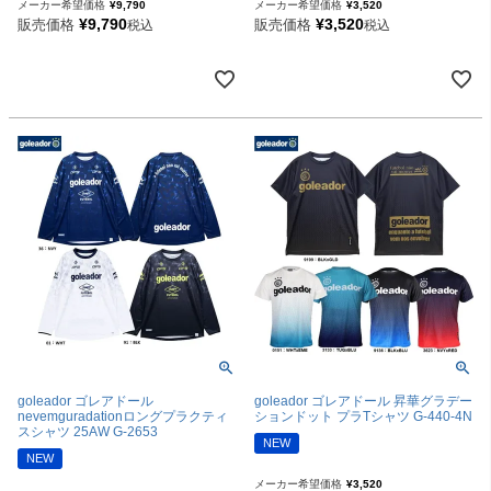
メーカー希望価格
¥
9,790
メーカー希望価格
¥
3,520
¥
9,790
¥
3,520
販売価格
販売価格
税込
税込
goleador ゴレアドール
goleador ゴレアドール 昇華グラデー
nevemguradationロングプラクティ
ションドット プラTシャツ G-440-4N
スシャツ 25AW G-2653
NEW
NEW
メーカー希望価格
¥
3,520