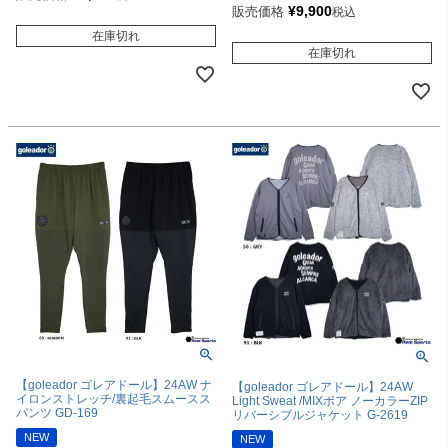
¥
9,900
販売価格
税込
在庫切れ
在庫切れ
【goleador ゴレアドール】24AW ナ
【goleador ゴレアドール】24AW
イロンストレッチ/裏起毛スムースス
Light Sweat /MIXボア ノーカラーZIP
パンツ GD-169
リバーシブルジャケット G-2619
NEW
NEW