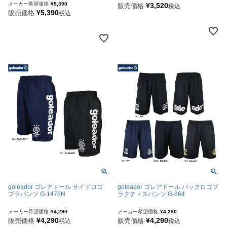
メーカー希望価格
¥
5,390
¥
3,520
販売価格
税込
¥
5,390
販売価格
税込
goleador ゴレアドール サイドロゴ
goleador ゴレアドール バックロゴプ
プラパンツ G-1478N
ラクティスパンツ G-864
メーカー希望価格
¥
4,290
メーカー希望価格
¥
4,290
¥
4,290
¥
4,290
販売価格
販売価格
税込
税込