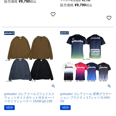
メーカー希望価格
¥
9,790
¥
9,790
販売価格
税込
¥
9,790
販売価格
税込
goleador ゴレアドール 2フェイスス
goleador ゴレアドール 昇華グラデー
ウェットサイドポケット付きオーバ
ション プラクティスTシャツ G-440-
ーサイズトレーナー 25AW gd-199
1N
NEW
NEW