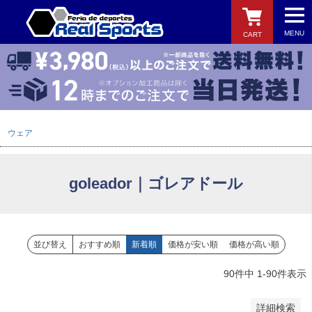
MENU
CART
バンドル販売
予約商品
予約商品のみを表示
検索
ウェア
並び順
新着順
登録順
goleador｜ゴレアドール
価格が安い順
価格が高い順
優先度順
レビュー順
並び替え
おすすめ順
新着順
価格が安い順
価格が高い順
キーワードヒット順
90
件中
1
-
90
件表示
検索
詳細検索