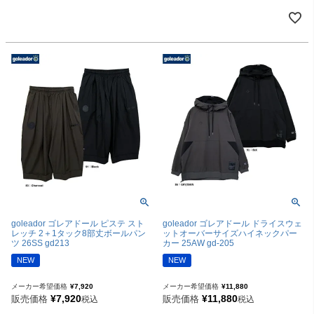
goleador ゴレアドール ピステ スト
goleador ゴレアドール ドライスウェ
レッチ 2＋1タック8部丈ボールパン
ットオーバーサイズハイネックパー
ツ 26SS gd213
カー 25AW gd-205
NEW
NEW
メーカー希望価格
¥
7,920
メーカー希望価格
¥
11,880
¥
7,920
¥
11,880
販売価格
販売価格
税込
税込