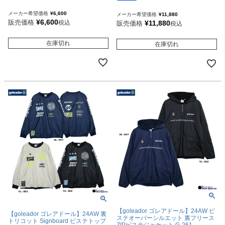
メーカー希望価格
¥
6,600
メーカー希望価格
¥
11,880
¥
6,600
販売価格
税込
¥
11,880
販売価格
税込
在庫切れ
在庫切れ
【goleador ゴレアドール】24AW ピ
【goleador ゴレアドール】24AW 裏
ステオーバーシルエット 裏フリース
トリコット Signboard ピステトップ