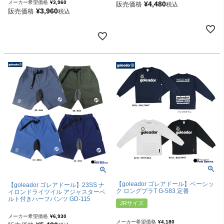
メーカー希望価格
¥
3,960
¥
4,480
販売価格
税込
¥
3,960
販売価格
税込
【goleador ゴレアドール】ベーシッ
【goleador ゴレアドール】23SS ナ
ク ロングプラT G-583 定番
イロンドライツイル アジャスターベ
ルト付きハーフパンツ GD-115
JRサイズ
メーカー希望価格
¥
6,930
メーカー希望価格
¥
4,180