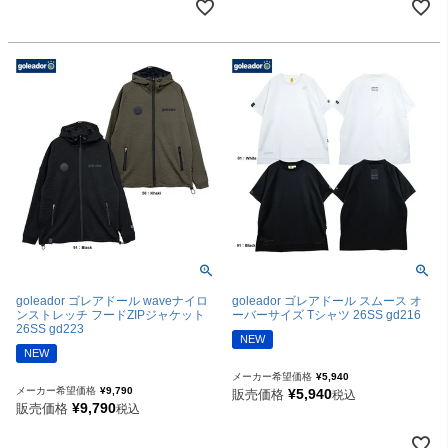
goleador ゴレアドール waveナイロ
goleador ゴレアドール スムース オ
ンストレッチ フードZIPジャケット
ーバーサイズ Tシャツ 26SS gd216
26SS gd223
NEW
NEW
メーカー希望価格
¥
5,940
メーカー希望価格
¥
9,790
¥
5,940
販売価格
税込
¥
9,790
販売価格
税込