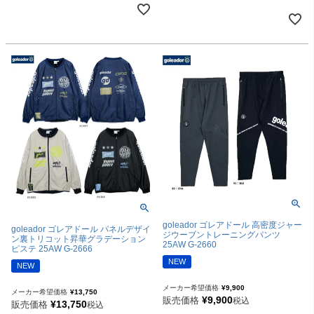
goleador ゴレアドール 高密度ジャー
goleador ゴレアドール パネルデザイ
ジウーブントレーニングパンツ
ン裏トリコット昇華グラデーション
25AW G-2660
ピステ 25AW G-2666
NEW
NEW
メーカー希望価格
¥
9,900
メーカー希望価格
¥
13,750
¥
9,900
販売価格
税込
¥
13,750
販売価格
税込