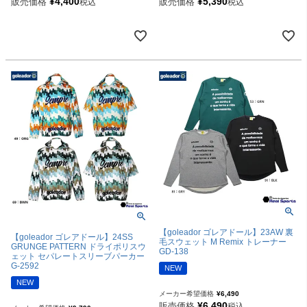
¥
4,400
¥
5,390
販売価格
販売価格
税込
税込
【goleador ゴレアドール】23AW 裏
【goleador ゴレアドール】24SS
毛スウェット M Remix トレーナー
GRUNGE PATTERN ドライポリスウ
GD-138
ェット セパレートスリーブパーカー
G-2592
NEW
NEW
メーカー希望価格
¥
6,490
¥
6,490
販売価格
税込