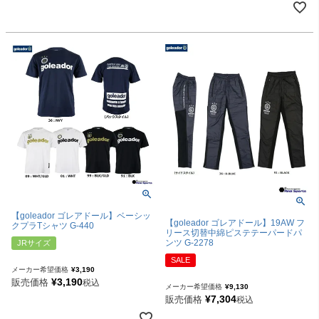
【goleador ゴレアドール】ベーシッ
【goleador ゴレアドール】19AW フ
クプラTシャツ G-440
リース切替中綿ピステテーパードパ
ンツ G-2278
JRサイズ
SALE
メーカー希望価格
¥
3,190
¥
3,190
販売価格
税込
メーカー希望価格
¥
9,130
¥
7,304
販売価格
税込