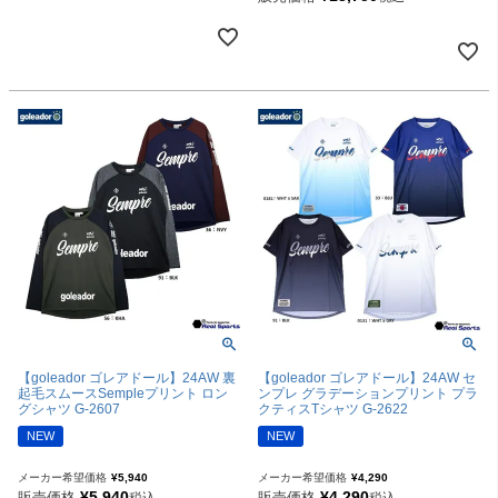
【goleador ゴレアドール】24AW 裏
【goleador ゴレアドール】24AW セ
起毛スムースSempleプリント ロン
ンプレ グラデーションプリント プラ
グシャツ G-2607
クティスTシャツ G-2622
NEW
NEW
メーカー希望価格
¥
5,940
メーカー希望価格
¥
4,290
¥
5,940
¥
4,290
販売価格
販売価格