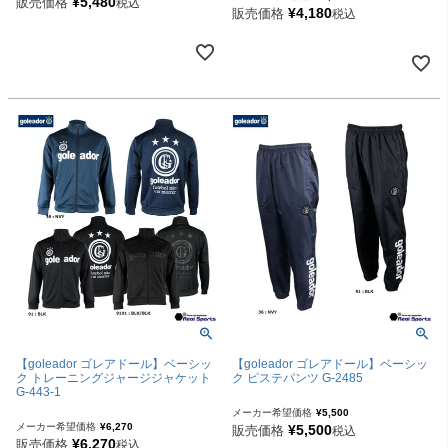
¥
5,480
販売価格
税込
¥
4,180
販売価格
税込
【goleador ゴレアドール】ベーシッ
【goleador ゴレアドール】ベーシッ
ク トレーニングジャージジャケット
ク ピステパンツ G-2485
G-443-1
メーカー希望価格
¥
5,500
メーカー希望価格
¥
6,270
¥
5,500
販売価格
税込
¥
6,270
販売価格
税込