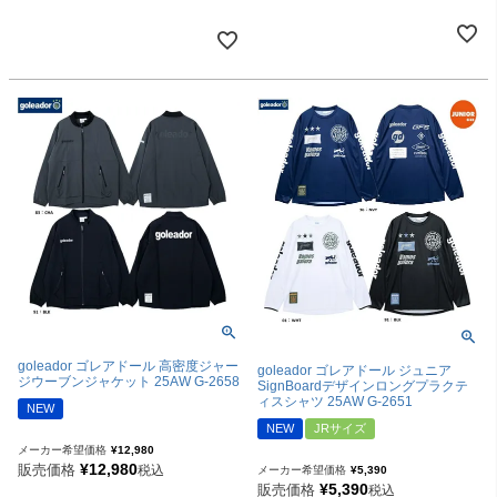
goleador ゴレアドール 高密度ジャー
goleador ゴレアドール ジュニア
ジウーブンジャケット 25AW G-2658
SignBoardデザインロングプラクテ
ィスシャツ 25AW G-2651
NEW
NEW
JRサイズ
メーカー希望価格
¥
12,980
¥
12,980
販売価格
税込
メーカー希望価格
¥
5,390
¥
5,390
販売価格
税込