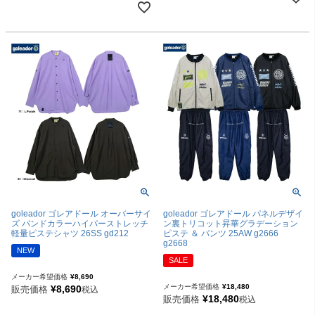
goleador ゴレアドール オーバーサイ
goleador ゴレアドール パネルデザイ
ズ バンドカラーハイパーストレッチ
ン裏トリコット昇華グラデーション
軽量ピステシャツ 26SS gd212
ピステ ＆ パンツ 25AW g2666
g2668
NEW
SALE
メーカー希望価格
¥
8,690
メーカー希望価格
¥
18,480
¥
8,690
販売価格
税込
¥
18,480
販売価格
税込