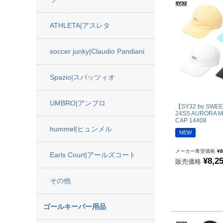
フットサルボール|ストリートボール
ATHLETA|アスレタ
リフティング|ミニボール
ボールアクセサリー
soccer junky|Claudio Pandiani
サッカーアクセサリー
Spazio|スパッツィオ
シューズケース|ジムサック
UMBRO|アンブロ
【SY32 by SWE
スポーツバッグ|カジュアルバック
24SS AURORA M
CAP 14408
シンガード
hummel|ヒュンメル
NEW
シューレース
メーカー希望価格
¥
8
Earls Court|アールズコート
取り替え式スタッド|レンチ
¥
8,2
販売価格
お手入れグッズ
その他
インソール
サポーター|プロテクター
ゴールキーパー用品
レフェリーアイテム