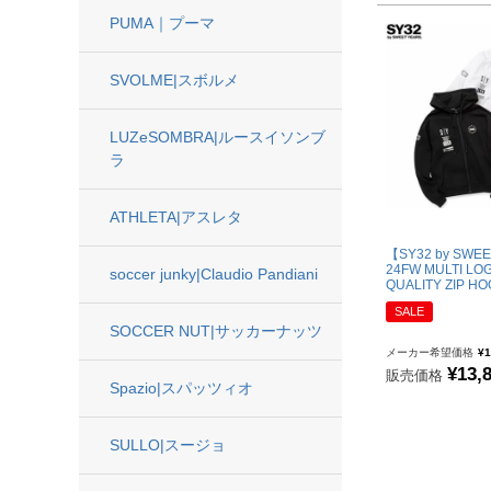
"goleador｜ゴレアドール
PUMA｜プーマ
"gol.｜ゴル
SVOLME|スボルメ
"SY32 by SWEET YEARS｜ｽｳｨｰﾄｲﾔｰｽﾞ
ジュニアウェア
LUZeSOMBRA|ルースイソンブ
ラ
NIKE|ナイキ
ATHLETA|アスレタ
adidas|アディダス
【SY32 by SWE
PUMA|プーマ
24FW MULTI LO
soccer junky|Claudio Pandiani
QUALITY ZIP HO
SVOLME|スボルメ
SALE
SOCCER NUT|サッカーナッツ
LUZeSOMBRA|ルースイソンブラ
メーカー希望価格
¥
1
ATHLETA|アスレタ
¥
13,
販売価格
Spazio|スパッツィオ
soccer junky|Claudio Pandiani
Spazio|スパッツィオ
SULLO|スージョ
UMBRO|アンブロ