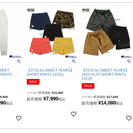
WEET
【SY32 by SWEET YEARS】
【SY32 by SWEET YEARS】
PANTS
SHORT PANTS 11031j
24SS ALTO SHORT PANTS
14129
SALE
SALE
メーカー希望価格
¥
15,400
9,800
メーカー希望価格
¥
17,600
¥
7,990
販売価格
税込
990
¥
14,080
販売価格
税込
税込