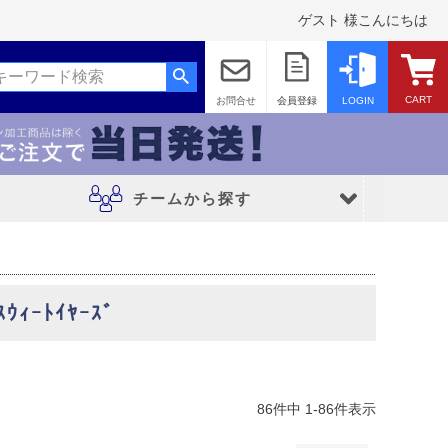
品
ゲスト 様こんにちは
し商品を非表示
JANコード
CART
お問合せ
会員登録
LOGIN
売
チームから探す
品のみを表示
チームから探す
ｳｨｰﾄｲﾔｰｽﾞ
登録順
価格が安い順
価格が高い順
レアルマドリード
順
レビュー順
キーワードヒット順
FCバルセロナ
アトレチコマドリッド
86
件中
1
-
86
件表示
マンチェスターシティFC
リバプールFC