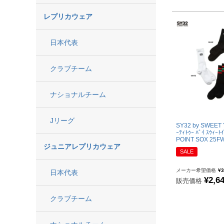
【JR】日本代表
レプリカウェア
【JR】クラブチーム
日本代表
【JR】ナショナルチーム
サッカーチームオフィシャルグッズ
クラブチーム
ナショナルチーム
日本代表
クラブチーム
Jリーグ
SY32 by SWEET 
ナショナルチーム
ｰﾃｨﾄｩｰ ﾊﾞｲ ｽｳｨｰﾄ
POINT SOX 25FW
Jリーグ
ジュニアレプリカウェア
SALE
ウェア
メーカー希望価格
¥
3
日本代表
¥
2,6
販売価格
"NIKE|ナイキ
クラブチーム
"adidas|アディダス