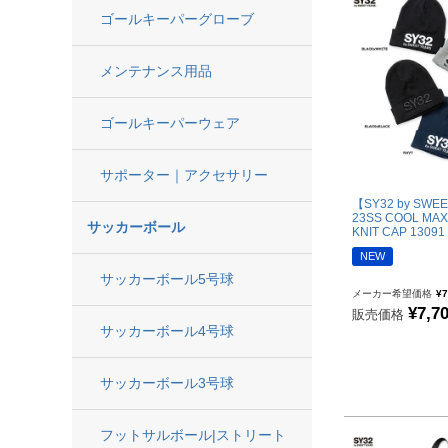
キャップ|ビーニー|ハット
ゴールキーパーグローブ
アクセサリー
メンテナンス用品
ソックス
ウォームアイテム
ゴールキーパーウェア
タオル
その他
サポーター｜アクセサリー
コーチ・トレーニング用品
【SY32 by SWE
23SS COOL MAX
サッカーボール
KNIT CAP 13091
NEW
サッカーボール5号球
メーカー希望価格
¥
7
¥
7,7
販売価格
サッカーボール4号球
サッカーボール3号球
フットサルボール|ストリート