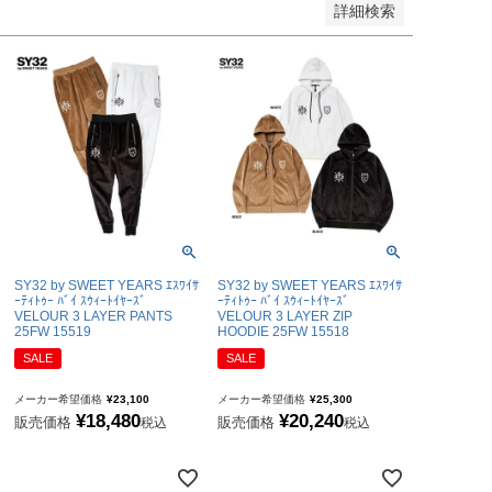
詳細検索
チェルシーFC
マンチェスターユナイテッド
アーセナルFC
トッテナム・ホットスパーFC
レスターシティ
ユヴェントスFC
ACミラン
インテル
SY32 by SWEET YEARS ｴｽﾜｲｻ
SY32 by SWEET YEARS ｴｽﾜｲｻ
ASローマ
ｰﾃｨﾄｩｰ ﾊﾞｲ ｽｳｨｰﾄｲﾔｰｽﾞ
ｰﾃｨﾄｩｰ ﾊﾞｲ ｽｳｨｰﾄｲﾔｰｽﾞ
VELOUR 3 LAYER PANTS
VELOUR 3 LAYER ZIP
25FW 15519
HOODIE 25FW 15518
FCバイエルンミュンヘン
SALE
SALE
ボルシア・ドルトムント
PSG｜パリサンジェルマン
メーカー希望価格
¥
23,100
メーカー希望価格
¥
25,300
¥
18,480
¥
20,240
販売価格
販売価格
税込
税込
オリンピックマルセイユ
オリンピックリヨン