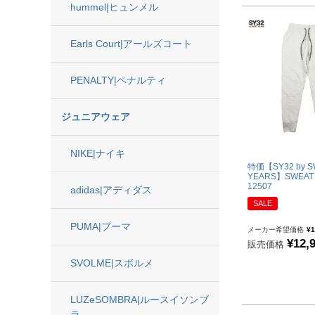
hummel|ヒュンメル
hummel|ヒュンメル
Earls Court|アールズコート
Earls Court|アールズコート
その他
PENALTY|ペナルティ
ゴールキーパー用品
ジュニアウェア
ゴールキーパーグローブ
メンテナンス用品
NIKE|ナイキ
特価【SY32 by S
ゴールキーパーウェア
YEARS】SWEAT 
12507
adidas|アディダス
サポーター｜アクセサリー
SALE
サッカーボール
PUMA|プーマ
メーカー希望価格
¥
1
¥
12,
販売価格
SVOLME|スボルメ
サッカーボール5号球
サッカーボール4号球
LUZeSOMBRA|ルースイソンブ
サッカーボール3号球
ラ