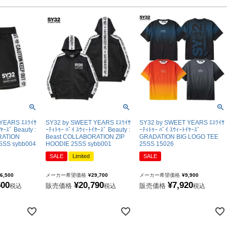
YASUDA｜ヤスダ
BMZ
FINTA｜フィンタ
YEARS ｴｽﾜｲｻ
SY32 by SWEET YEARS ｴｽﾜｲｻ
SY32 by SWEET YEARS ｴｽﾜｲｻ
ﾔｰｽﾞ Beauty :
ｰﾃｨﾄｩｰ ﾊﾞｲ ｽｳｨｰﾄｲﾔｰｽﾞ Beauty :
ｰﾃｨﾄｩｰ ﾊﾞｲ ｽｳｨｰﾄｲﾔｰｽﾞ
RATION
Beast COLLABORATION ZIP
GRADATION BIG LOGO TEE
5SS sybb004
HOODIE 25SS sybb001
25SS 15026
SALE
Limited
SALE
6,500
メーカー希望価格
¥
29,700
メーカー希望価格
¥
9,900
500
¥
20,790
¥
7,920
販売価格
販売価格
税込
税込
税込