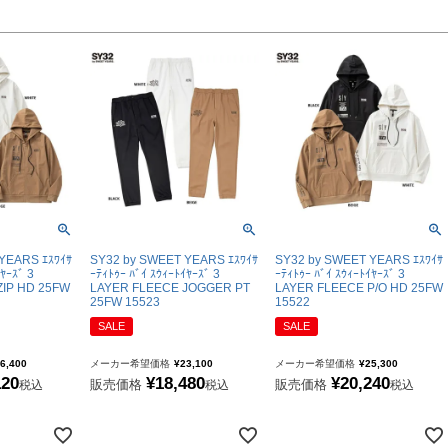
New Balance｜ニューバランス
UMBRO｜アンブロ
SVOLME｜スボルメ
ATHLETA｜アスレタ
hummel｜ヒュンメル
LUZeSOMBRA｜ルースイソンブラ
soccer junky｜Claudio Pandiani
SOCCER NUT｜サッカーナッツ
YEARS ｴｽﾜｲｻ
SY32 by SWEET YEARS ｴｽﾜｲｻ
SY32 by SWEET YEARS ｴｽﾜｲｻ
Spazio｜スパッツィオ
ｲﾔｰｽﾞ 3
ｰﾃｨﾄｩｰ ﾊﾞｲ ｽｳｨｰﾄｲﾔｰｽﾞ 3
ｰﾃｨﾄｩｰ ﾊﾞｲ ｽｳｨｰﾄｲﾔｰｽﾞ 3
ZIP HD 25FW
LAYER FLEECE JOGGER PT
LAYER FLEECE P/O HD 25FW
25FW 15523
15522
Earls Court｜アールズコート
SALE
SALE
PENALTY｜ペナルティ
GAVIC｜ガビック
6,400
メーカー希望価格
¥
23,100
メーカー希望価格
¥
25,300
120
¥
18,480
¥
20,240
販売価格
販売価格
税込
税込
税込
reusch｜ロイシュ
uhlsport｜ウールシュポルト