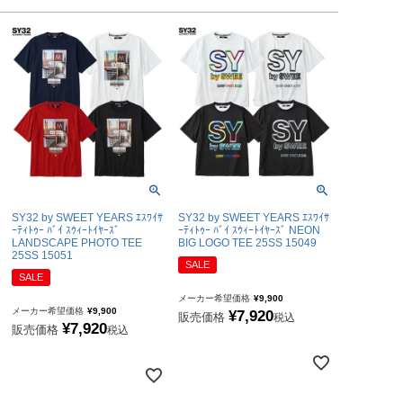
ブラジル代表
アルゼンチン代表
アメリカ代表
メキシコ代表
SY32 by SWEET YEARS ｴｽﾜｲｻ
SY32 by SWEET YEARS ｴｽﾜｲｻ
ｰﾃｨﾄｩｰ ﾊﾞｲ ｽｳｨｰﾄｲﾔｰｽﾞ
ｰﾃｨﾄｩｰ ﾊﾞｲ ｽｳｨｰﾄｲﾔｰｽﾞ NEON
LANDSCAPE PHOTO TEE
BIG LOGO TEE 25SS 15049
25SS 15051
SALE
SALE
メーカー希望価格
¥
9,900
メーカー希望価格
¥
9,900
¥
7,920
販売価格
税込
¥
7,920
販売価格
税込