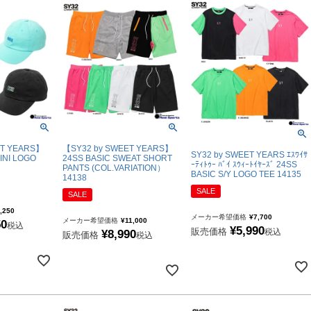
ET YEARS】
【SY32 by SWEET YEARS】
SY32 by SWEET YEARS ｴｽﾜｲｻ
INI LOGO
24SS BASIC SWEAT SHORT
ｰﾃｨﾄｩｰ ﾊﾞｲ ｽｳｨｰﾄｲﾔｰｽﾞ 24SS
PANTS (COL.VARIATION）
BASIC S/Y LOGO TEE 14135
14138
SALE
SALE
,250
メーカー希望価格
¥
7,700
メーカー希望価格
¥
11,000
50
税込
¥
5,990
販売価格
税込
¥
8,990
販売価格
税込