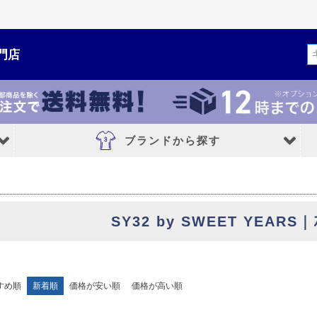
ド
在庫なし商
在庫な
門店
検索
商品番号/
〜
バンドル販
限定
再入荷
翌日発送
ブランドから探す
予約商品
し
S
M
24cm
26cm
27cm
28.5cm
予約商
ブランドから探す
並び順
SY32 by SWEET YEARS｜ｽ
ブルー
イエロー
新着順
NIKE｜ナイキ
優先度
adidas｜アディダス
MIZUNO｜ミズノ
すめ順
新着順
価格が安い順
価格が高い順
PUMA｜プーマ
検索
asics｜アシックス