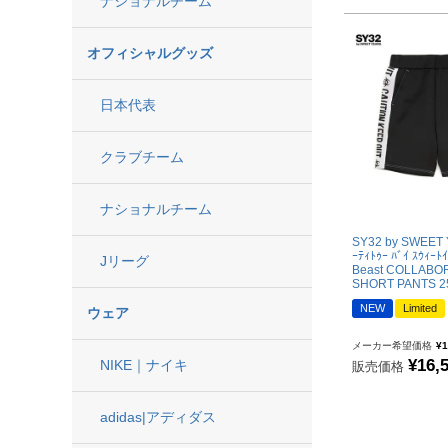
ナショナルチーム
"PUMA|プーマ
"UMBRO|アンブロ
オフィシャルグッズ
"SVOLME|スボルメ
"LUZeSOMBRA|ルースイソンブラ
日本代表
"ATHLETA|アスレタ
クラブチーム
"soccer junky|Claudio Pandiani
"SOCCER NUT|サッカーナッツ
ナショナルチーム
"Spazio|スパッツィオ
SY32 by SWEET 
"penetrar|ペネトラール
ｰﾃｨﾄｩｰ ﾊﾞｲ ｽｳｨｰﾄｲ
Jリーグ
Beast COLLABO
"SULLO|スージョ
SHORT PANTS 2
NEW
Limited
"hummel|ヒュンメル
ウェア
"PENALTY|ペナルティ
メーカー希望価格
¥
1
¥
16,
NIKE｜ナイキ
販売価格
"MIZUNO|ミズノ
"Earls Court|アールズコート
adidas|アディダス
"その他