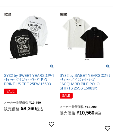
アヤックス
セルティック
インテル・マイアミCF
リーベルプレート
日本代表
ドイツ代表
スペイン代表
ベルギー代表
SY32 by SWEET YEARS ｴｽﾜｲｻ
SY32 by SWEET YEARS ｴｽﾜｲｻ
フランス代表
ｰﾃｨﾄｩｰ ﾊﾞｲ ｽｳｨｰﾄｲﾔｰｽﾞ BIG
ｰﾃｨﾄｩｰ ﾊﾞｲ ｽｳｨｰﾄｲﾔｰｽﾞ
PRINT L/S TEE 25FW 15503
JACQUARD PILE POLO
ポルトガル代表
SHIRTS 25SS 15083rg
SALE
イングランド代表
SALE
メーカー希望価格
¥
10,450
クロアチア代表
メーカー希望価格
¥
13,200
¥
8,360
販売価格
税込
¥
10,560
オランダ代表
販売価格
税込
ナイジェリア代表
イタリア代表