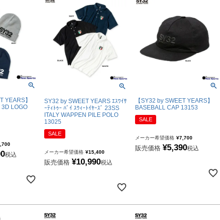
ET YEARS】
【SY32 by SWEET YEARS】
SY32 by SWEET YEARS ｴｽﾜｲｻ
 3D LOGO
BASEBALL CAP 13153
ｰﾃｨﾄｩｰ ﾊﾞｲ ｽｳｨｰﾄｲﾔｰｽﾞ 23SS
ITALY WAPPEN PILE POLO
SALE
13025
SALE
メーカー希望価格
¥
7,700
,700
¥
5,390
販売価格
税込
メーカー希望価格
¥
15,400
00
税込
¥
10,990
販売価格
税込