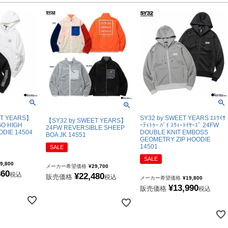
ET YEARS】
SY32 by SWEET YEARS ｴｽﾜｲｻ
【SY32 by SWEET YEARS】
GO HIGH
ｰﾃｨﾄｩｰ ﾊﾞｲ ｽｳｨｰﾄｲﾔｰｽﾞ 24FW
24FW REVERSIBLE SHEEP
ODIE 14504
DOUBLE KNIT EMBOSS
BOA JK 14551
GEOMETRY ZIP HOODIE
14501
SALE
SALE
9,800
メーカー希望価格
¥
29,700
860
税込
¥
22,480
販売価格
税込
メーカー希望価格
¥
19,800
¥
13,990
販売価格
税込