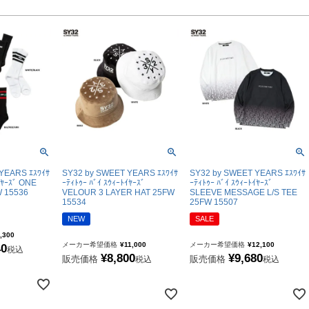
molten｜モルテン
FOOOOTY｜フーティ
Klitchit｜クリッチ
Desporte｜デスポルチ
goleador｜ゴレアドール
SULLO｜スージョ
gol.｜ゴル
TABIO｜タビオ
YEARS ｴｽﾜｲｻ
SY32 by SWEET YEARS ｴｽﾜｲｻ
SY32 by SWEET YEARS ｴｽﾜｲｻ
TAPEDESIGN｜テープデザイン
ｲﾔｰｽﾞ ONE
ｰﾃｨﾄｩｰ ﾊﾞｲ ｽｳｨｰﾄｲﾔｰｽﾞ
ｰﾃｨﾄｩｰ ﾊﾞｲ ｽｳｨｰﾄｲﾔｰｽﾞ
 15536
VELOUR 3 LAYER HAT 25FW
SLEEVE MESSAGE L/S TEE
Goodsman｜グッズマン
15534
25FW 15507
HOSOCCER｜エイチオーサッカー
NEW
SALE
,300
SY32 by SWEET YEARS｜ｽｳｨｰﾄｲﾔｰｽﾞ
メーカー希望価格
¥
11,000
メーカー希望価格
¥
12,100
40
税込
¥
8,800
¥
9,680
sfida｜スフィーダ
販売価格
販売価格
税込
税込
ZAMST｜ザムスト
MCDAVID｜マクダビッド