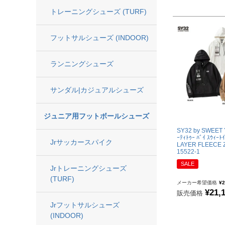
トレーニングシューズ (TURF)
ジュニア用フットボールシューズ
フットサルシューズ (INDOOR)
Jr サッカースパイク
ランニングシューズ
Jr トレーニングシューズ (TURF)
Jr フットサルシューズ (INDOOR)
サンダル|カジュアルシューズ
レプリカウェア
ジュニア用フットボールシューズ
SY32 by SWEET 
日本代表
ｰﾃｨﾄｩｰ ﾊﾞｲ ｽｳｨｰﾄ
Jrサッカースパイク
LAYER FLEECE 
15522-1
クラブチーム
SALE
ナショナルチーム
Jrトレーニングシューズ
(TURF)
Jリーグ
メーカー希望価格
¥
2
¥
21,
販売価格
Jrフットサルシューズ
ジュニアレプリカウェア
(INDOOR)