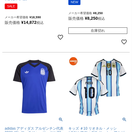
NEW
SALE
メーカー希望価格
¥
8,250
メーカー希望価格
¥
18,590
¥
8,250
販売価格
税込
¥
14,872
販売価格
税込
在庫切れ
adidas アディダス アルゼンチン代表
キッズ ＃10 リオネル・メッシ