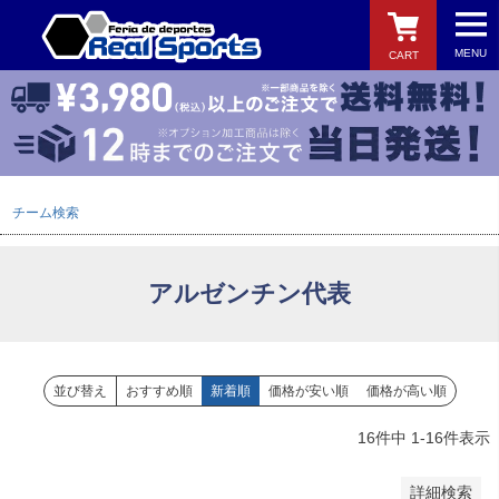
MENU
CART
バンドル販売
予約商品
予約商品のみを表示
検索
チーム検索
並び順
新着順
登録順
アルゼンチン代表
価格が安い順
価格が高い順
優先度順
レビュー順
並び替え
おすすめ順
新着順
価格が安い順
価格が高い順
キーワードヒット順
16
件中
1
-
16
件表示
検索
詳細検索