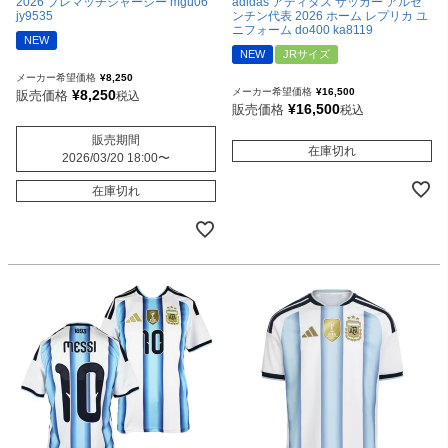
2026 プレマッチジャージー mgu06
adidas アディダス サッカー アルゼ
jy9535
ンチン代表 2026 ホーム レプリカ ユ
ニフォーム do400 ka8119
NEW
NEW
JRサイズ
メーカー希望価格
¥
8,250
メーカー希望価格
¥
16,500
¥
8,250
販売価格
税込
¥
16,500
販売価格
税込
販売期間
在庫切れ
2026/03/20 18:00
〜
在庫切れ