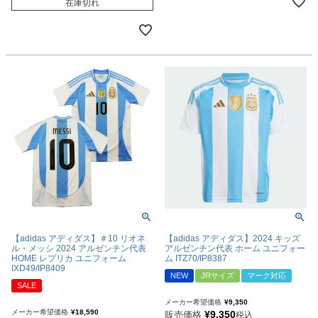
在庫切れ
【adidas アディダス】＃10 リオネ
【adidas アディダス】2024 キッズ
ル・メッシ 2024 アルゼンチン代表
アルゼンチン代表 ホーム ユニフォー
HOME レプリカ ユニフォーム
ム ITZ70/IP8387
IXD49/IP8409
NEW
JRサイズ
マーク対応
SALE
メーカー希望価格
¥
9,350
メーカー希望価格
¥
18,590
¥
9,350
販売価格
税込