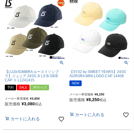
【LUZeSOMBRA ルースイソンブ
【SY32 by SWEET YEARS】24SS
ラ】ジュニア 24SS Jr LS B-SIDE
AURORA MINI LOGO CAP 14408
CAP Ⅱ L1241415
NEW
予約
SALE
JRサイズ
メーカー希望価格
¥
8,250
メーカー希望価格
¥
3,850
¥
8,250
販売価格
税込
¥
3,080
販売価格
税込
カートに入れる
カートに入れる