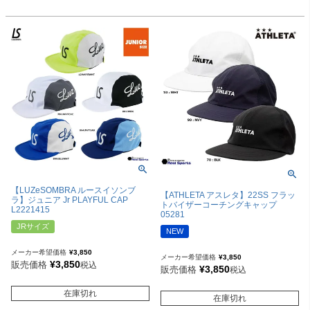
【LUZeSOMBRA ルースイソンブ
【ATHLETA アスレタ】22SS フラッ
ラ】ジュニア Jr PLAYFUL CAP
トバイザーコーチングキャップ
L2221415
05281
JRサイズ
NEW
メーカー希望価格
¥
3,850
メーカー希望価格
¥
3,850
¥
3,850
販売価格
税込
¥
3,850
販売価格
税込
在庫切れ
在庫切れ