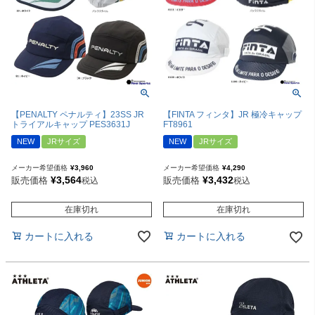
【PENALTY ペナルティ】23SS JR
【FINTA フィンタ】JR 極冷キャップ
トライアルキャップ PES3631J
FT8961
NEW
JRサイズ
NEW
JRサイズ
メーカー希望価格
¥
3,960
メーカー希望価格
¥
4,290
¥
3,564
¥
3,432
販売価格
販売価格
税込
税込
在庫切れ
在庫切れ
カートに入れる
カートに入れる