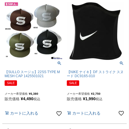
【NIKE ナイキ】DF ストライク スヌ
【SULLO スージョ】22SS TYPE M
ード DC9165-010
MESH CAP 1425501021
SALE
SALE
メーカー希望価格
¥
2,750
メーカー希望価格
¥
6,380
¥
1,990
¥
4,490
販売価格
販売価格
税込
税込
カートに入れる
カートに入れる