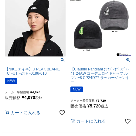
【NIKE ナイキ】U PEAK BEANIE
【Claudio Pandiani ｸﾗｳﾃﾞｨｵﾊﾟﾝﾃﾞｨｱｰ
TC FUT F24 HF0186-010
ﾆ】24AW コーデュロイキャップ ル
マン+8 CP24D77 サッカージャンキ
NEW
ー
NEW
メーカー希望価格
¥
4,070
¥
4,070
販売価格
税込
メーカー希望価格
¥
5,720
¥
5,720
販売価格
税込
カートに入れる
カートに入れる