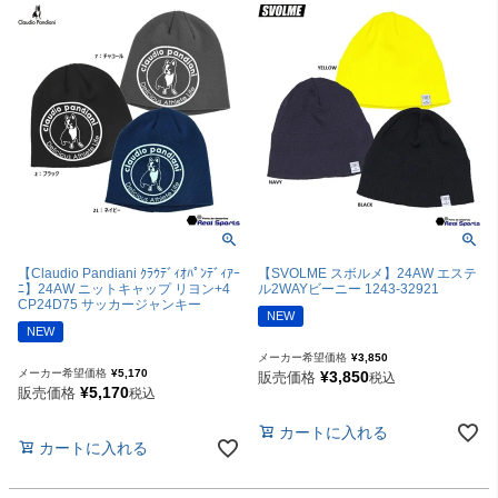
【Claudio Pandiani ｸﾗｳﾃﾞｨｵﾊﾟﾝﾃﾞｨｱｰ
【SVOLME スボルメ】24AW エステ
ﾆ】24AW ニットキャップ リヨン+4
ル2WAYビーニー 1243-32921
CP24D75 サッカージャンキー
NEW
NEW
メーカー希望価格
¥
3,850
メーカー希望価格
¥
5,170
¥
3,850
販売価格
税込
¥
5,170
販売価格
税込
カートに入れる
カートに入れる