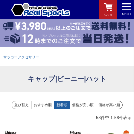
MENU
CART
検索
サッカーアクセサリー
キャップ|ビーニー|ハット
並び替え
おすすめ順
新着順
価格が安い順
価格が高い順
58
件中
1
-
58
件表示