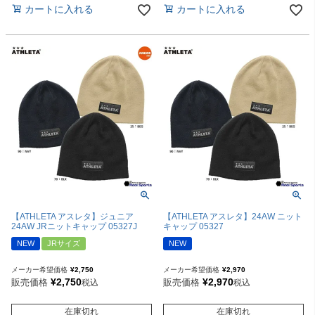
カートに入れる
カートに入れる
【ATHLETA アスレタ】ジュニア
【ATHLETA アスレタ】24AW ニット
24AW JRニットキャップ 05327J
キャップ 05327
NEW
JRサイズ
NEW
メーカー希望価格
¥
2,750
メーカー希望価格
¥
2,970
¥
2,750
¥
2,970
販売価格
販売価格
税込
税込
在庫切れ
在庫切れ