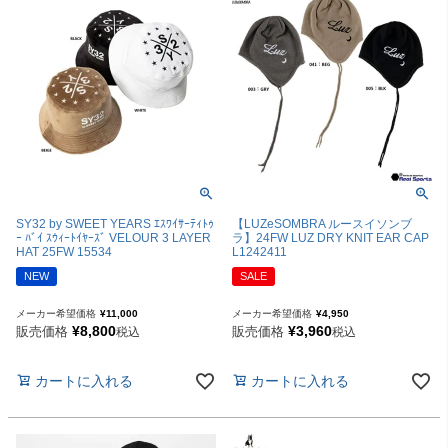
SY32 by SWEET YEARS ｴｽﾜｲｻｰﾃｨﾄｩ
【LUZeSOMBRA ルースイソンブ
ｰ ﾊﾞｲ ｽｳｨｰﾄｲﾔｰｽﾞ VELOUR 3 LAYER
ラ】24FW LUZ DRY KNIT EAR CAP
HAT 25FW 15534
L1242411
NEW
SALE
メーカー希望価格
¥
11,000
メーカー希望価格
¥
4,950
¥
8,800
¥
3,960
販売価格
販売価格
税込
税込
カートに入れる
カートに入れる