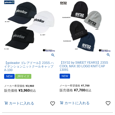
【SY32 by SWEET YEARS】23SS
【goleador ゴレアドール】23SS ハ
COOL MAX 3D LOGO KNIT CAP
イテンションニットクールキャップ
13091
A-100
NEW
NEW
JRサイズ
メーカー希望価格
¥
7,700
メーカー希望価格
¥
3,960
¥
7,700
¥
3,960
販売価格
販売価格
税込
税込
カートに入れる
カートに入れる