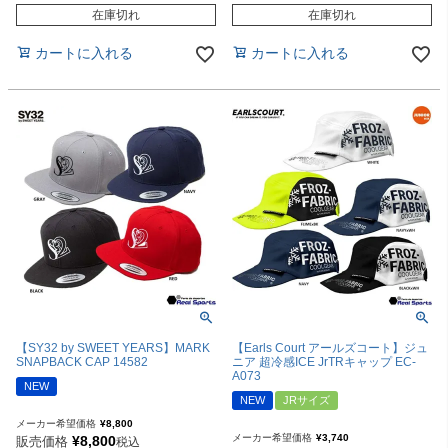
在庫切れ
在庫切れ
カートに入れる
カートに入れる
【SY32 by SWEET YEARS】MARK
【Earls Court アールズコート】ジュ
SNAPBACK CAP 14582
ニア 超冷感ICE JrTRキャップ EC-
A073
NEW
NEW
JRサイズ
メーカー希望価格
¥
8,800
メーカー希望価格
¥
3,740
¥
8,800
販売価格
税込