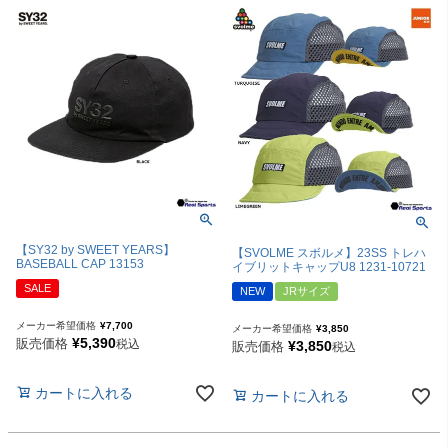
【SY32 by SWEET YEARS】
【SVOLME スボルメ】23SS トレハ
BASEBALL CAP 13153
イブリットキャップU8 1231-10721
SALE
NEW
JRサイズ
メーカー希望価格
¥
7,700
メーカー希望価格
¥
3,850
¥
5,390
販売価格
税込
¥
3,850
販売価格
税込
カートに入れる
カートに入れる