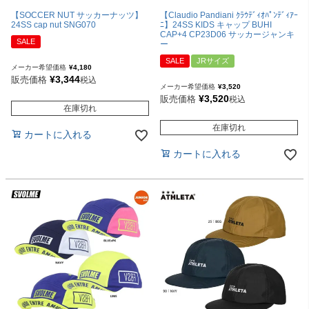
【SOCCER NUT サッカーナッツ】
【Claudio Pandiani ｸﾗｳﾃﾞｨｵﾊﾟﾝﾃﾞｨｱｰ
24SS cap nut SNG070
ﾆ】24SS KIDS キャップ BUHI
CAP+4 CP23D06 サッカージャンキ
SALE
ー
SALE
JRサイズ
メーカー希望価格
¥
4,180
¥
3,344
販売価格
税込
メーカー希望価格
¥
3,520
¥
3,520
販売価格
税込
在庫切れ
在庫切れ
カートに入れる
カートに入れる