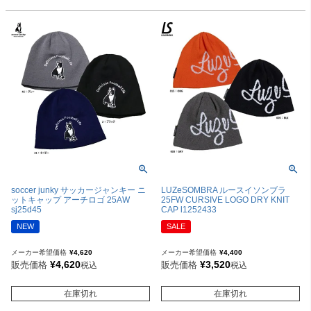
soccer junky サッカージャンキー ニ
LUZeSOMBRA ルースイソンブラ
ットキャップ アーチロゴ 25AW
25FW CURSIVE LOGO DRY KNIT
sj25d45
CAP l1252433
NEW
SALE
メーカー希望価格
¥
4,620
メーカー希望価格
¥
4,400
¥
4,620
¥
3,520
販売価格
販売価格
税込
税込
在庫切れ
在庫切れ