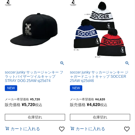
soccer junky サッカージャンキー フ
soccer junky サッカージャンキー ジ
ラットバイザーツイルキャップ
ャガードニットキャップ SOCCER
STRAY DOG 25AW sj25d74
25AW sj25d46
NEW
NEW
メーカー希望価格
¥
5,720
メーカー希望価格
¥
4,620
¥
5,720
¥
4,620
販売価格
販売価格
税込
税込
在庫切れ
在庫切れ
カートに入れる
カートに入れる