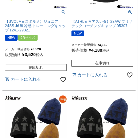
【ATHLETA アスレタ】23AW ブリザ
【SVOLME スボルメ】ジュニア
テックコーチングキャップ 05307
24SS JrU8 冷感 トレーニングキャッ
プ 1241-29321
NEW
NEW
JRサイズ
メーカー希望価格
¥
4,180
メーカー希望価格
¥
3,520
¥
4,180
販売価格
税込
¥
3,520
販売価格
税込
在庫切れ
在庫切れ
カートに入れる
カートに入れる