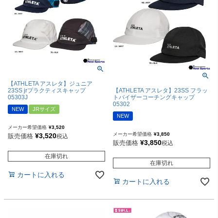
【ATHLETA アスレタ】ジュニア
23SS jrプラクティスキャップ
【ATHLETA アスレタ】23SS フラッ
05303J
トバイザーコーチングキャップ
05302
NEW
JRサイズ
NEW
メーカー希望価格
¥
3,520
メーカー希望価格
¥
3,850
¥
3,520
販売価格
税込
¥
3,850
販売価格
税込
在庫切れ
在庫切れ
カートに入れる
カートに入れる