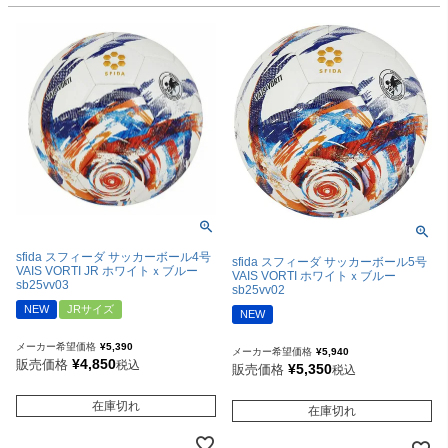
sfida スフィーダ サッカーボール4号
sfida スフィーダ サッカーボール5号
VAIS VORTI JR ホワイトｘブルー
VAIS VORTI ホワイトｘブルー
sb25vv03
sb25vv02
NEW
JRサイズ
NEW
メーカー希望価格
¥
5,390
メーカー希望価格
¥
5,940
¥
4,850
販売価格
税込
¥
5,350
販売価格
税込
在庫切れ
在庫切れ