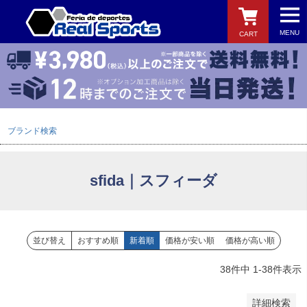
MENU
CART
バンドル販売
予約商品
予約商品のみを表示
検索
ブランド検索
並び順
新着順
登録順
sfida｜スフィーダ
価格が安い順
価格が高い順
優先度順
レビュー順
並び替え
おすすめ順
新着順
価格が安い順
価格が高い順
キーワードヒット順
38
件中
1
-
38
件表示
検索
詳細検索