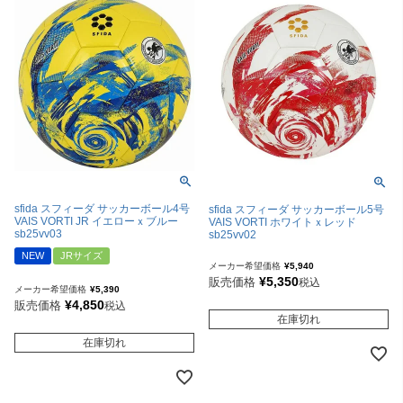
sfida スフィーダ サッカーボール4号
sfida スフィーダ サッカーボール5号
VAIS VORTI JR イエローｘブルー
VAIS VORTI ホワイトｘレッド
sb25vv03
sb25vv02
NEW
JRサイズ
メーカー希望価格
¥
5,940
¥
5,350
販売価格
税込
メーカー希望価格
¥
5,390
¥
4,850
販売価格
税込
在庫切れ
在庫切れ