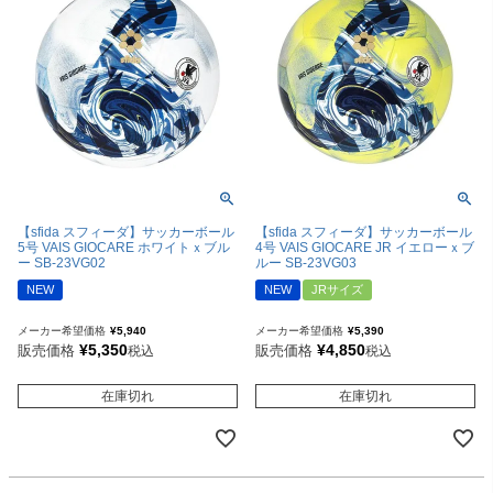
【sfida スフィーダ】サッカーボール
【sfida スフィーダ】サッカーボール
5号 VAIS GIOCARE ホワイトｘブル
4号 VAIS GIOCARE JR イエローｘブ
ー SB-23VG02
ルー SB-23VG03
NEW
NEW
JRサイズ
メーカー希望価格
¥
5,940
メーカー希望価格
¥
5,390
¥
5,350
¥
4,850
販売価格
販売価格
税込
税込
在庫切れ
在庫切れ