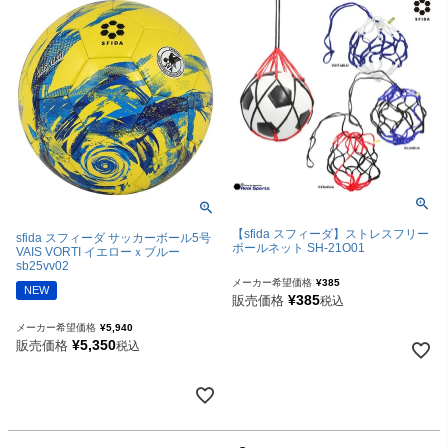
【sfida スフィーダ】ストレスフリー
sfida スフィーダ サッカーボール5号
ボールネット SH-21O01
VAIS VORTI イエローｘブルー
sb25vv02
メーカー希望価格
¥
385
NEW
¥
385
販売価格
税込
メーカー希望価格
¥
5,940
¥
5,350
販売価格
税込