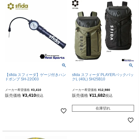
【sfida スフィーダ】ゲージ付きハン
sfida スフィーダ PLAYERバックパッ
ドポンプ SH-22O03
クL (40L) SH25B10
メーカー希望価格
¥
3,410
メーカー希望価格
¥
12,980
¥
3,410
¥
11,682
販売価格
販売価格
税込
税込
在庫切れ