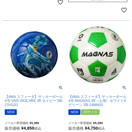
【sfida スフィーダ】サッカーボール
【sfida スフィーダ】サッカーボール
4号 VAIS GIOCARE JR ネイビー SB-
4号 MAGNAS JR（土用）ホワイトX
23VG03
グリーン SB-24MN05
NEW
NEW
JRサイズ
メーカー希望価格
¥
5,390
メーカー希望価格
¥
5,280
¥
4,850
¥
4,750
販売価格
販売価格
税込
税込