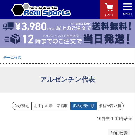
MENU
CART
バンドル販売
予約商品
予約商品のみを表示
検索
チーム検索
並び順
新着順
登録順
アルゼンチン代表
価格が安い順
価格が高い順
優先度順
レビュー順
並び替え
おすすめ順
新着順
価格が安い順
価格が高い順
キーワードヒット順
16
件中
1
-
16
件表示
検索
詳細検索