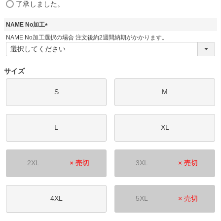
(
了承しました。
必
須
NAME No加工
)
(
NAME No加工選択の場合 注文後約2週間納期がかかります。
必
須
)
サイズ
S
M
L
XL
2XL
× 売切
3XL
× 売切
4XL
5XL
× 売切