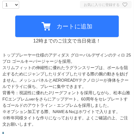
お気に入りに登録する
カートに追加
12時までのご注文で当日発送！
トッププレーヤー仕様のアディダス グローバルデザインのティロ 25
プロ ゴールキーパージャージを採用。
スリムフィットの伸縮性に優れたラグランスリーブは、ボールを阻
止するためにジャンプしたりダイブしたりする際の腕の動きを妨げ
ません。メッシュパネルとAEROREADYテクノロジーが身体をクー
ルでドライに保ち、プレーに集中できます。
背番号：視認性に優れたJリーグフォントを採用しながら、松本山雅
FCエンブレムverをさらにアップデート。60周年をセレブレートす
るゴールドのアウトライン・エンブレムを採用しました。
※オプション加工する際、NAME＆Noはホワイトで入ります。
※昨年同様タイトな作りになっております。よくご確認の上、ご注
文お願いします。