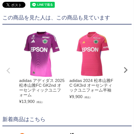
この商品を見た人は、この商品も見ています
adidas アディダス 2025
adidas 2024 松本山雅F
adida
松本山雅FC GK2nd オ
C GK3rd オーセンティ
松本山雅
ーセンティックユニフ
ックユニフォーム半袖
センテ
ォーム
ーム
¥
9,900
（税込）
¥
13,900
¥
20,90
（税込）
新着商品はこちら