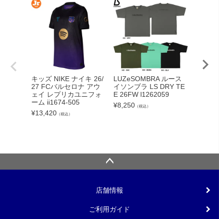
adid
キッズ NIKE ナイキ 26/
LUZeSOMBRA ルース
カーボー
27 FCバルセロナ アウ
イソンブラ LS DRY TE
クト26
ェイ レプリカユニフォ
E 26FW l1262059
ンカップ
ーム ii1674-505
¥
8,250
（税込）
lc
¥
13,420
（税込）
¥
5,540
店舗情報
ご利用ガイド