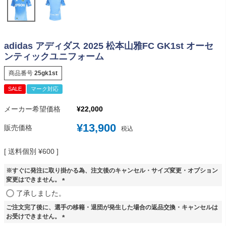
adidas アディダス 2025 松本山雅FC GK1st オーセ
ンティックユニフォーム
商品番号
25gk1st
SALE
マーク対応
メーカー希望価格
¥
22,000
¥
13,900
販売価格
税込
送料個別
¥
600
※すぐに発注に取り掛かる為、注文後のキャンセル・サイズ変更・オプション
変更はできません。
(
了承しました。
必
ご注文完了後に、選手の移籍・退団が発生した場合の返品交換・キャンセルは
須
お受けできません。
)