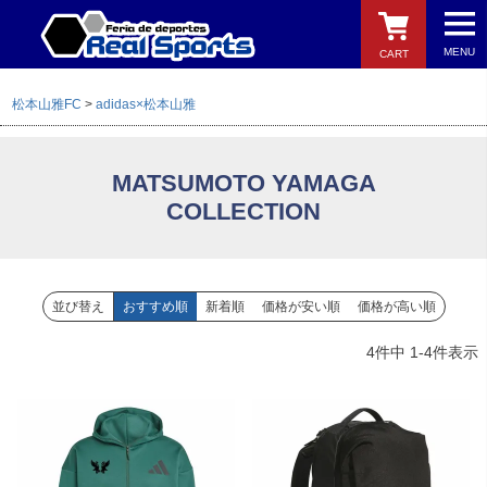
MENU
CART
松本山雅FC
adidas×松本山雅
MATSUMOTO YAMAGA
検索
COLLECTION
並び替え
おすすめ順
新着順
価格が安い順
価格が高い順
4
件中
1
-
4
件表示