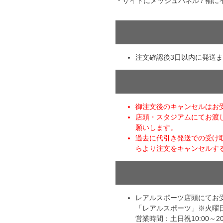
・サイドにメッシュパネル / 袖に
YASUDA｜ヤスダ
ブラジル代表
BMZ
アルゼンチン代表
FINTA｜フィンタ
アメリカ代表
ルースイソンブラ
メキシコ代表
注文確認後3日以内に発送
io Pandiani
ッカーナッツ
御注文後のキャンセルはお
店頭・スタジアムにてお渡
ル
願いします。
過去に代引き発送での受け
らより注文をキャンセルす
ィ
レアルスポーツ店頭にてお
ルズコート
「レアルスポーツ」※火曜
営業時間：土日祝10:00～20: