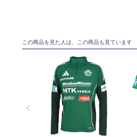
フットサルボール|ス
リフティング|ミニボ
ボールアクセサリー
サッカーアクセサ
この商品を見た人は、この商品も見ています
シューズケース|ジム
スポーツバッグ|カジ
シンガード
シューレース
取り替え式スタッド|
お手入れグッズ
インソール
サポーター|プロテク
レフェリーアイテム