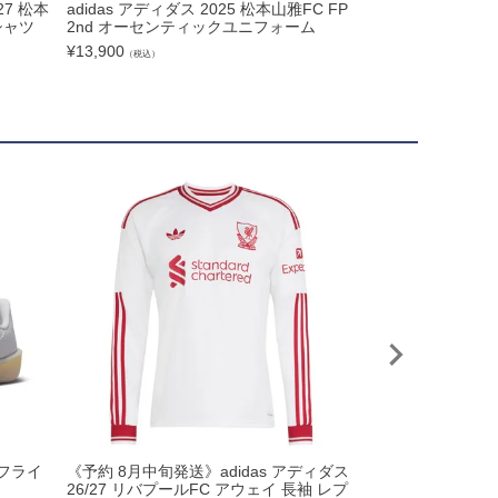
27 松本
adidas アディダス 2025 松本山雅FC FP
adidas アディダス
シャツ
2nd オーセンティックユニフォーム
周年記念スペシャ
ニフォーム
¥
13,900
（税込）
¥
20,900
（税込）
PUMA プーマ 2
ルフライ
《予約 8月中旬発送》adidas アディダス
ィ MCFC ESS 
26/27 リバプールFC アウェイ 長袖 レプ