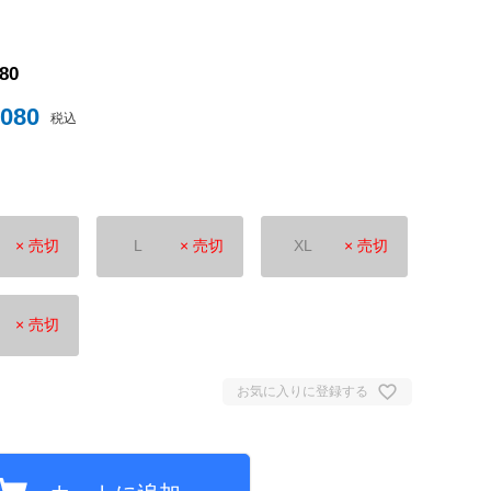
ナイテッド
080
,080
税込
トスパーFC
× 売切
L
× 売切
XL
× 売切
× 売切
ュンヘン
ムント
お気に入りに登録する
ジェルマン
セイユ
ン