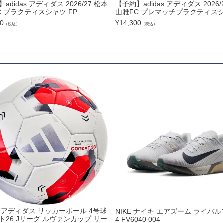
adidas アディダス 2026/27 松本
【予約】adidas アディダス 2026/
ット
C プラクティスシャツ FP
山雅FC プレマッチプラクティス
00
¥
14,300
（税込）
（税込）
用品
as アディダス サッカーボール 4号球
NIKE ナイキ エアズーム ライバ
ト26 Jリーグ ルヴァンカップ リー
4 FV6040 004