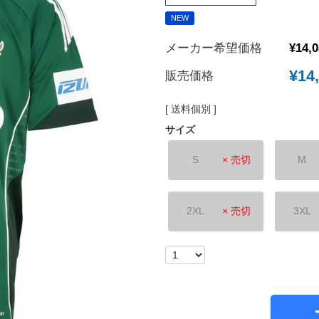
NEW
New Balance｜ニューバランス
チェルシーFC
ボールシューズ
UMBRO｜アンブロ
マンチェスターユ
メーカー希望価格
¥
14,
SVOLME｜スボルメ
アーセナルFC
¥
14
販売価格
ATHLETA｜アスレタ
トッテナム・ホッ
 (TURF)
hummel｜ヒュンメル
レスターシティ
送料個別
INDOOR)
LUZeSOMBRA｜ルースイソンブラ
ユヴェントスFC
サイズ
soccer junky｜Claudio Pandiani
ACミラン
S
× 売切
M
SOCCER NUT｜サッカーナッツ
インテル
Spazio｜スパッツィオ
ASローマ
2XL
× 売切
3XL
Earls Court｜アールズコート
FCバイエルンミ
PENALTY｜ペナルティ
ボルシア・ドルト
GAVIC｜ガビック
PSG｜パリサン
reusch｜ロイシュ
オリンピックマル
ウェア
uhlsport｜ウールシュポルト
オリンピックリヨ