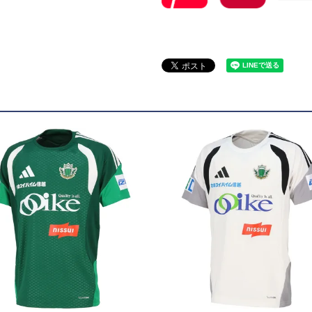
トリートボール
ール
リー
サック
ュアルバック
レンチ
ター