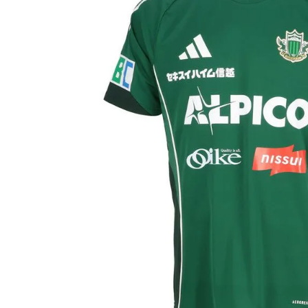
adidas x 松本山雅FC
ジュニア用フット
adidas選手着用商品
Jr サッカースパイク
adidas Matsumoto Yamaga Collection
Jr トレーニングシューズ
松本山雅FC商品SALEコーナー
Jr フットサルシューズ (
レプリカウェア
松本山雅FC商品SALEコーナー
日本代表
クラブチーム
【スクール生限定】松本山雅FCスクールウェア
ナショナルチーム
Jリーグ
ジュニアレプリカ