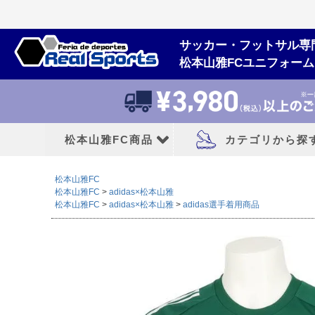
サッカー・フットサル専
松本山雅FCユニフォー
松本山雅FC商品
カテゴリから探
松本山雅FC
松本山雅FCユニフォーム
大人用フットボー
松本山雅FC
adidas×松本山雅
松本山雅FC
adidas×松本山雅
adidas選手着用商品
2026/27シーズン
サッカースパイク
2026シーズン
トレーニングシューズ
2025シーズン
フットサルシューズ
2024シーズン
ランニングシューズ
サンダル|カジュアル