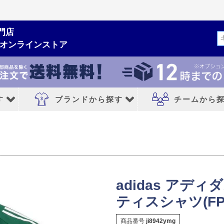
門店
検索
ムオンラインストア
す
ブランドから探す
チームから
ルシューズ
ブランドから探す
チームから探す
NIKE｜ナイキ
レアルマドリード
adidas｜アディダス
FCバルセロナ
adidas アディ
MIZUNO｜ミズノ
アトレチコマドリ
ティスシャツ(FP
PUMA｜プーマ
マンチェスターシ
商品番号
ji8942ymg
シューズ
asics｜アシックス
リバプールFC