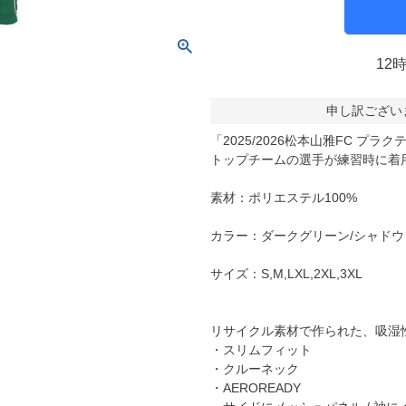
molten｜モルテン
アヤックス
FOOOOTY｜フーティ
セルティック
Klitchit｜クリッチ
インテル・マイア
12
ーム
Desporte｜デスポルチ
リーベルプレート
申し訳ござい
goleador｜ゴレアドール
日本代表
フィシャルグッズ
「2025/2026松本山雅FC プ
SULLO｜スージョ
ドイツ代表
トップチームの選手が練習時に着
gol.｜ゴル
スペイン代表
素材：ポリエステル100%
TABIO｜タビオ
ベルギー代表
TAPEDESIGN｜テープデザイン
フランス代表
カラー：ダークグリーン/シャドウ
Goodsman｜グッズマン
ポルトガル代表
サイズ：S,M,LXL,2XL,3XL
HOSOCCER｜エイチオーサッカー
イングランド代表
SY32 by SWEET YEARS｜ｽｳｨｰﾄｲﾔｰｽﾞ
クロアチア代表
リサイクル素材で作られた、吸湿
sfida｜スフィーダ
オランダ代表
・スリムフィット
ZAMST｜ザムスト
ナイジェリア代表
・クルーネック
・AEROREADY
MCDAVID｜マクダビッド
イタリア代表