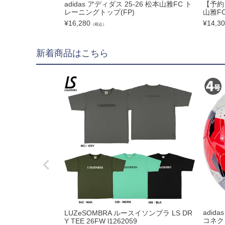
adidas アディダス 25-26 松本山雅FC ト
【予約】
キャップ|ビーニー|ハ
レーニングトップ(FP)
山雅F
¥
16,280
¥
14,3
アクセサリー
（税込）
ソックス
新着商品はこちら
ウォームアイテム
タオル
その他
コーチ・トレーニング
adid
LUZeSOMBRA ルースイソンブラ LS DR
コネク
Y TEE 26FW l1262059