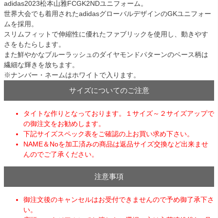
adidas2023松本山雅FCGK2NDユニフォーム。
世界大会でも着用されたadidasグローバルデザインのGKユニフォー
ムを採用。
スリムフィットで伸縮性に優れたファブリックを使用し、動きやす
さをもたらします。
また鮮やかなブルーラッシュのダイヤモンドパターンのベース柄は
繊細な輝きを放ちます。
※ナンバー・ネームはホワイトで入ります。
サイズについてのご注意
タイトな作りとなっております。１サイズ～２サイズアップで
の御注文をお勧めします。
下記サイズスペック表をご確認の上お買い求め下さい。
NAME＆Noを加工済みの商品は返品サイズ交換など出来ませ
んのでご了承ください。
注意事項
御注文後のキャンセルはお受付できませんので予め御了承下さ
い。