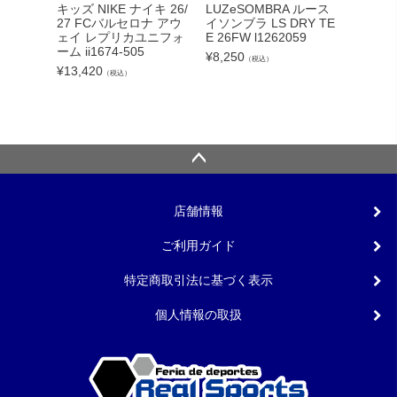
adid
キッズ NIKE ナイキ 26/
LUZeSOMBRA ルース
カーボー
27 FCバルセロナ アウ
イソンブラ LS DRY TE
クト26
ェイ レプリカユニフォ
E 26FW l1262059
ンカップ
ーム ii1674-505
¥
8,250
（税込）
lc
¥
13,420
（税込）
¥
5,340
店舗情報
ご利用ガイド
特定商取引法に基づく表示
個人情報の取扱