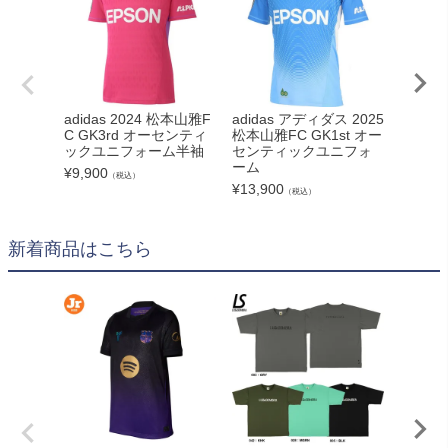
adidas 2024 松本山雅F
adidas アディダス 2025
adida
C GK3rd オーセンティ
松本山雅FC GK1st オー
松本山雅
ックユニフォーム半袖
センティックユニフォ
ーセン
ーム
ォーム
¥
9,900
（税込）
¥
13,900
¥
13,90
（税込）
新着商品はこちら