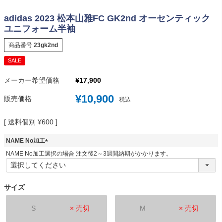
adidas 2023 松本山雅FC GK2nd オーセンティック
ユニフォーム半袖
商品番号
23gk2nd
SALE
メーカー希望価格
¥
17,900
¥
10,900
販売価格
税込
送料個別
¥
600
NAME No加工
(
NAME No加工選択の場合 注文後2～3週間納期がかかります。
必
須
)
サイズ
S
× 売切
M
× 売切