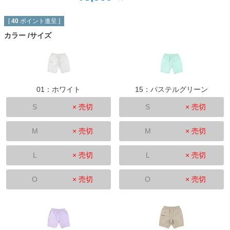
[
40
ポイント進呈 ]
カラー
サイズ
01：ホワイト
15：パステルグリーン
S
× 売切
S
× 売切
M
× 売切
M
× 売切
L
× 売切
L
× 売切
O
× 売切
O
× 売切