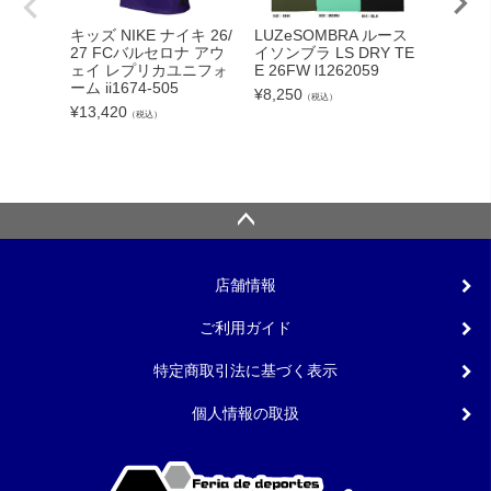
adid
キッズ NIKE ナイキ 26/
LUZeSOMBRA ルース
カーボー
27 FCバルセロナ アウ
イソンブラ LS DRY TE
クト26
ェイ レプリカユニフォ
E 26FW l1262059
ンカップ
ーム ii1674-505
¥
8,250
（税込）
lc
¥
13,420
（税込）
¥
5,340
店舗情報
ご利用ガイド
特定商取引法に基づく表示
個人情報の取扱