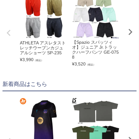
【Spazio スパッツィ
ATHLETA アスレタスト
【socc
オ】ジュニア Jr.トラッ
レッチウーブンカジュ
ージャン
クハーフパンツ GE-075
アルショーツ SP-235
ークア
8
ォーン+2
¥
3,990
（税込）
¥
3,520
¥
3,990
（税込）
新着商品はこちら