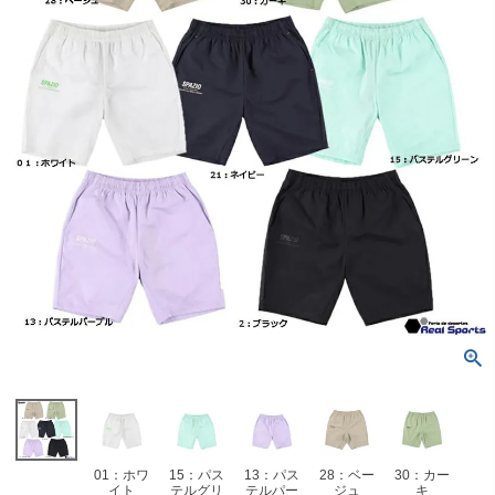
01：ホワ
15：パス
13：パス
28：ベー
30：カー
イト
テルグリ
テルパー
ジュ
キ