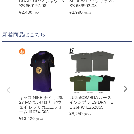
DUALCUP SSシャツ 25
AL BLAZE SSシャツ 25
AL PU
SS 660197-08
SS 659902-08
P 半袖
25SS 6
¥
2,480
¥
2,990
（税込）
（税込）
¥
2,990
新着商品はこちら
adid
キッズ NIKE ナイキ 26/
LUZeSOMBRA ルース
カーボー
27 FCバルセロナ アウ
イソンブラ LS DRY TE
クト26
ェイ レプリカユニフォ
E 26FW l1262059
ンカップ
ーム ii1674-505
¥
8,250
（税込）
lc
¥
13,420
（税込）
¥
5,540