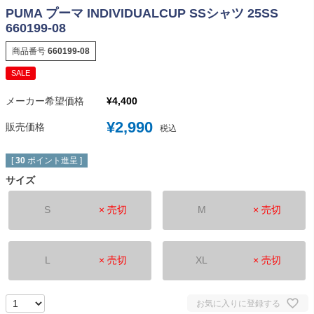
PUMA プーマ INDIVIDUALCUP SSシャツ 25SS
660199-08
商品番号
660199-08
SALE
メーカー希望価格
¥
4,400
¥
2,990
販売価格
税込
[
30
ポイント進呈 ]
サイズ
S
× 売切
M
× 売切
L
× 売切
XL
× 売切
お気に入りに登録する