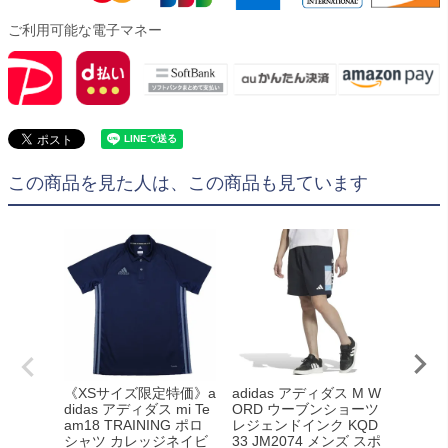
ご利用可能な電子マネー
この商品を見た人は、この商品も見ています
《XSサイズ限定特価》a
adidas アディダス M W
adida
didas アディダス mi Te
ORD ウーブンショーツ
NE F
am18 TRAINING ポロ
レジェンドインク KQD
ラインク 
シャツ カレッジネイビ
33 JM2074 メンズ スポ
4718