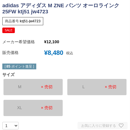
adidas アディダス M ZNE パンツ オーロラインク
25FW ktj51 jw4723
商品番号
ktj51-jw4723
SALE
メーカー希望価格
¥
12,100
¥
8,480
販売価格
税込
[
85
ポイント進呈 ]
サイズ
M
× 売切
L
× 売切
XL
× 売切
お気に入りに登録する