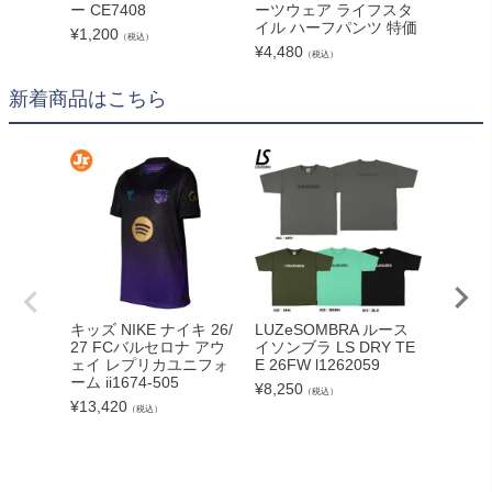
ー CE7408
ーツウェア ライフスタ
¥
9,990
イル ハーフパンツ 特価
¥
1,200
（税込）
¥
4,480
（税込）
新着商品はこちら
adid
キッズ NIKE ナイキ 26/
LUZeSOMBRA ルース
カーボー
27 FCバルセロナ アウ
イソンブラ LS DRY TE
クト26
ェイ レプリカユニフォ
E 26FW l1262059
ンカップ
ーム ii1674-505
¥
8,250
（税込）
lc
¥
13,420
（税込）
¥
5,340