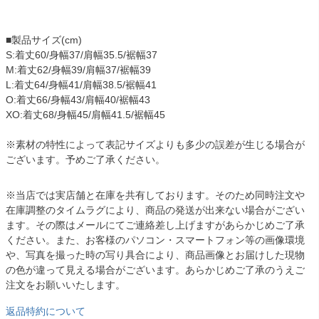
■製品サイズ(cm)
S:着丈60/身幅37/肩幅35.5/裾幅37
M:着丈62/身幅39/肩幅37/裾幅39
L:着丈64/身幅41/肩幅38.5/裾幅41
O:着丈66/身幅43/肩幅40/裾幅43
XO:着丈68/身幅45/肩幅41.5/裾幅45
※素材の特性によって表記サイズよりも多少の誤差が生じる場合が
ございます。予めご了承ください。
※当店では実店舗と在庫を共有しております。そのため同時注文や
在庫調整のタイムラグにより、商品の発送が出来ない場合がござい
ます。その際はメールにてご連絡差し上げますがあらかじめご了承
ください。また、お客様のパソコン・スマートフォン等の画像環境
や、写真を撮った時の写り具合により、商品画像とお届けした現物
の色が違って見える場合がございます。あらかじめご了承のうえご
注文をお願いいたします。
返品特約について