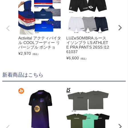
Activital アクティバイタ
LUZeSOMBRA ルース
LUZe
ル COOLフーディー リ
イソンブラ LS ATHLET
イソンブ
バーシブル ポンチョ
E PRA PANTS 26SS l12
ILKY 
61037
SHIRT 
¥
2,970
（税込）
63025
¥
6,600
（税込）
¥
4,400
新着商品はこちら