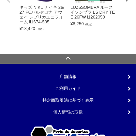
adid
キッズ NIKE ナイキ 26/
LUZeSOMBRA ルース
カーボー
27 FCバルセロナ アウ
イソンブラ LS DRY TE
クト26
ェイ レプリカユニフォ
E 26FW l1262059
ンカップ
ーム ii1674-505
¥
8,250
（税込）
lc
¥
13,420
（税込）
¥
5,540
店舗情報
ご利用ガイド
特定商取引法に基づく表示
個人情報の取扱