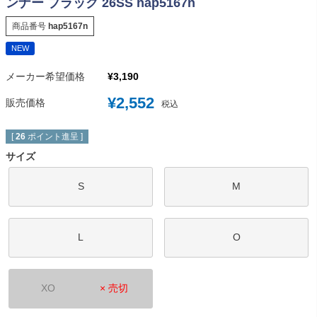
ンナー ブラック 26SS hap5167n
商品番号
hap5167n
NEW
メーカー希望価格
¥
3,190
¥
2,552
販売価格
税込
[
26
ポイント進呈 ]
サイズ
S
M
L
O
XO
× 売切