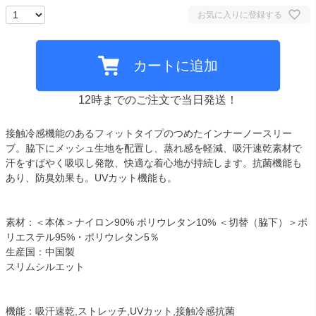
お気に入りに登録する
カートに追加
12時までのご注文で当日発送！
接触冷感機能のあるフィットタイプのつめたインナーノースリー
ブ。脇下にメッシュ生地を配置し、蒸れ感を軽減、吸汗速乾素材で
汗をすばやく吸収し発散、快適な着心地が持続します。抗菌機能も
あり、防臭効果も。UVカット機能も。
素材：＜本体＞ナイロン90% ポリウレタン10% ＜切替（脇下）＞ポ
リエステル95%・ポリウレタン5％
生産国：中国製
スリムシルエット
機能：吸汗速乾,ストレッチ,UVカット,接触冷感抗菌