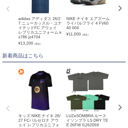
adidas アディダス 26/2
NIKE ナイキ エアズーム
adid
7 ニューカッスル・ユナ
ライバルフライ 4 FV60
カーボー
イテッドFC アウェイ
40 004
オンダ
レプリカユニフォーム k
ズ adf4
¥
11,000
（税込）
s786 jz4704
¥
7,920
¥
13,200
（税込）
新着商品はこちら
adid
キッズ NIKE ナイキ 26/
LUZeSOMBRA ルース
カーボー
27 FCバルセロナ アウ
イソンブラ LS DRY TE
クト26
ェイ レプリカユニフォ
E 26FW l1262059