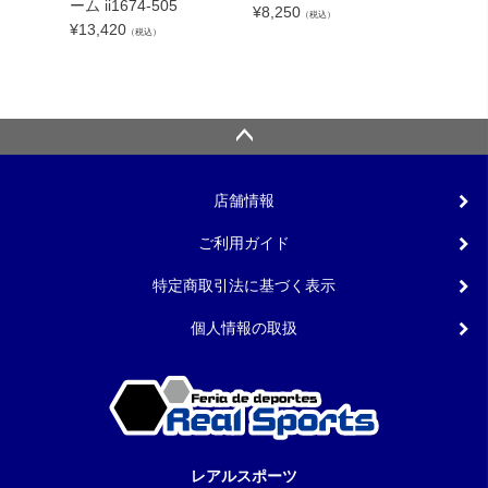
ンカップ
ーム ii1674-505
¥
8,250
（税込）
lc
¥
13,420
（税込）
¥
5,540
店舗情報
ご利用ガイド
特定商取引法に基づく表示
個人情報の取扱
レアルスポーツ