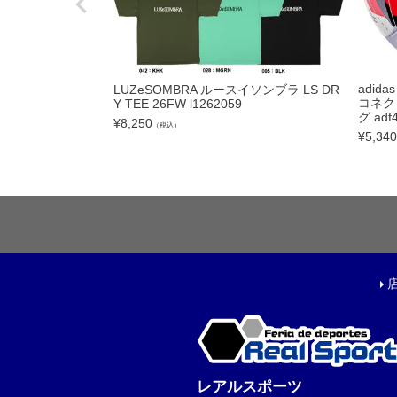
フットサルボール|ス
リフティング|ミニボ
ボールアクセサリー
adid
LUZeSOMBRA ルースイソンブラ LS DR
コネク
Y TEE 26FW l1262059
サッカーアクセサ
グ adf4
¥
8,250
（税込）
¥
5,340
シューズケース|ジム
スポーツバッグ|カジ
シンガード
シューレース
取り替え式スタッド|
お手入れグッズ
インソール
サポーター|プロテク
レフェリーアイテム
レアルスポーツ