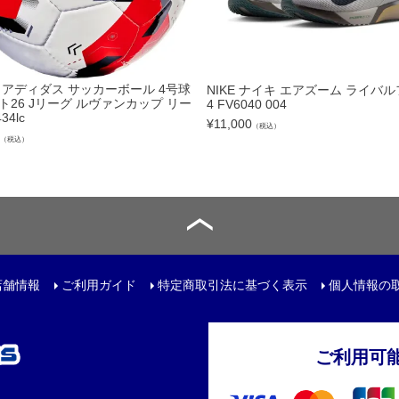
トリートボール
ール
as アディダス サッカーボール 4号球
NIKE ナイキ エアズーム ライバ
ト26 Jリーグ ルヴァンカップ リー
4 FV6040 004
リー
34lc
¥
11,000
（税込）
（税込）
サック
ュアルバック
レンチ
店舗情報
ご利用ガイド
特定商取引法に基づく表示
個人情報の
ご利用可
ター