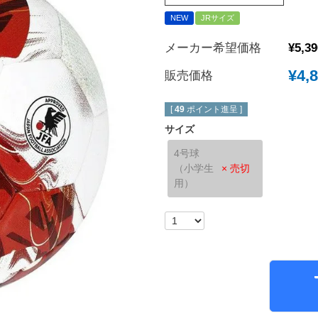
NEW
JRサイズ
New Balance｜ニューバランス
チェルシーFC
ボールシューズ
UMBRO｜アンブロ
マンチェスターユ
メーカー希望価格
¥
5,39
SVOLME｜スボルメ
アーセナルFC
¥
4,
販売価格
ATHLETA｜アスレタ
トッテナム・ホッ
 (TURF)
hummel｜ヒュンメル
レスターシティ
[
49
ポイント進呈 ]
INDOOR)
LUZeSOMBRA｜ルースイソンブラ
ユヴェントスFC
サイズ
soccer junky｜Claudio Pandiani
ACミラン
4号球
（小学生
× 売切
SOCCER NUT｜サッカーナッツ
インテル
用）
Spazio｜スパッツィオ
ASローマ
Earls Court｜アールズコート
FCバイエルンミ
PENALTY｜ペナルティ
ボルシア・ドルト
GAVIC｜ガビック
PSG｜パリサン
reusch｜ロイシュ
オリンピックマル
ウェア
uhlsport｜ウールシュポルト
オリンピックリヨ