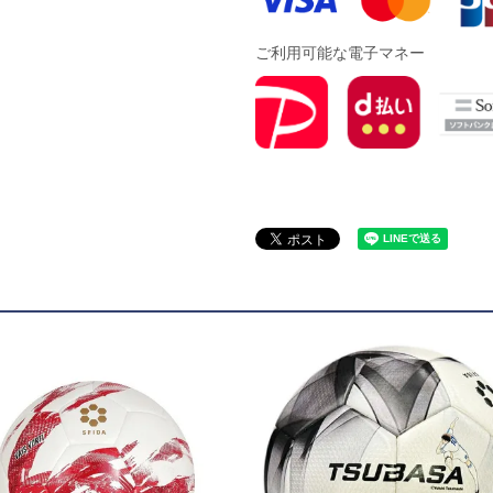
ドール
ご利用可能な電子マネー
ARS｜ｽｳｨｰﾄｲﾔｰｽﾞ
ースイソンブラ
o Pandiani