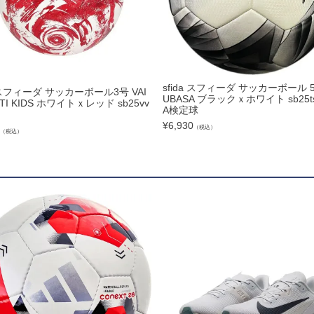
ズコート
品
sfida スフィーダ サッカーボール 5
a スフィーダ サッカーボール3号 VAI
UBASA ブラックｘホワイト sb25ts
RTI KIDS ホワイトｘレッド sb25vv
A検定球
ブ
¥
6,930
（税込）
（税込）
リー