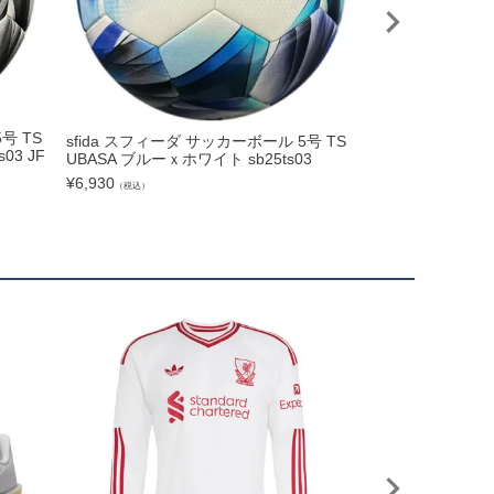
号 TS
sfida スフィーダ サッカーボール 5号 TS
sfida スフィーダ
03 JF
UBASA ブルーｘホワイト sb25ts03
S VORTI KIDS
04
¥
6,930
（税込）
¥
4,950
（税込）