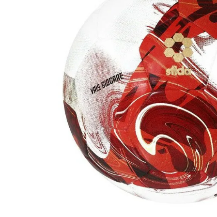
adidas x 松本山雅FC
ジュニア用フット
adidas選手着用商品
Jr サッカースパイク
adidas Matsumoto Yamaga Collection
Jr トレーニングシューズ
松本山雅FC商品SALEコーナー
Jr フットサルシューズ (
レプリカウェア
松本山雅FC商品SALEコーナー
日本代表
クラブチーム
【スクール生限定】松本山雅FCスクールウェア
ナショナルチーム
Jリーグ
ジュニアレプリカ