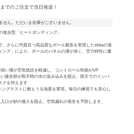
時までのご注文で当日発送！
ミCF
ません。ただいま在庫がございません。
独自の進歩型「ヒートボンディング」
、さらに均質且つ高品質なボール製造を実現したsfidaの進
ィング」により、ボールのパネルの溝が深く、空力特性に優
。
の深い溝が空気抵抗を軽減し、コントロール性能がUP
無い接合部が雨天時の水の染み込みを阻止。雨天でのインパ
スクを抑えます
ティングテストに耐えうる強度を実現。毎日の練習でも安心し
注入口が砂の侵入を阻止。空気漏れの発生を予防します。