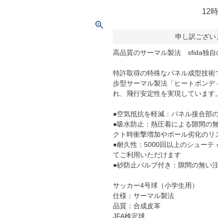
molten｜モルテン
アヤックス
12
FOOOOTY｜フーティ
セルティック
Klitchit｜クリッチ
インテル・マイア
申し訳ござい
ーム
Desporte｜デスポルチ
リーベルプレート
高品質のサーマル製法 sfida
goleador｜ゴレアドール
日本代表
フィシャルグッズ
特許取得の特殊なパネル成型技術で
SULLO｜スージョ
ドイツ代表
歩型サーマル製法「ヒートボンデ
gol.｜ゴル
スペイン代表
れ、飛行安定性を実現しています
TABIO｜タビオ
ベルギー代表
●空気抵抗を軽減：パネル接合部
TAPEDESIGN｜テープデザイン
フランス代表
●吸水防止：熱圧着による隙間の
クト時衝撃増加やボール劣化のリ
Goodsman｜グッズマン
ポルトガル代表
●耐久性：5000回以上のシュー
HOSOCCER｜エイチオーサッカー
イングランド代表
てご利用いただけます
●砂防止バルブ付き：隙間の無い
SY32 by SWEET YEARS｜ｽｳｨｰﾄｲﾔｰｽﾞ
クロアチア代表
sfida｜スフィーダ
オランダ代表
サッカー4号球（小学生用）
仕様：サーマル製法
ZAMST｜ザムスト
ナイジェリア代表
品質：合成皮革
MCDAVID｜マクダビッド
イタリア代表
JFA検定球