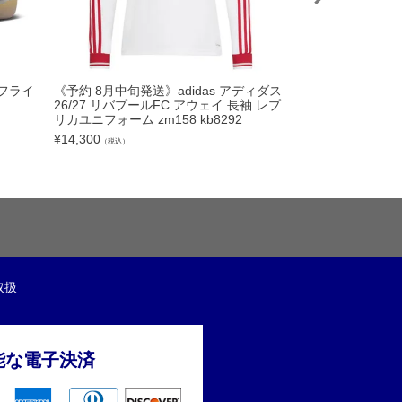
PUMA プーマ 2
ルフライ
《予約 8月中旬発送》adidas アディダス
ィ MCFC ESS 
26/27 リバプールFC アウェイ 長袖 レプ
11-02 ナップサ
リカユニフォーム zm158 kb8292
ック
¥
14,300
（税込）
¥
2,200
（税込）
取扱
能な電子決済