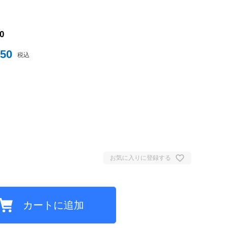
ナイテッド
0
850
税込
トスパーFC
ュンヘン
お気に入りに登録する
ムント
ジェルマン
セイユ
カートに追加
ン