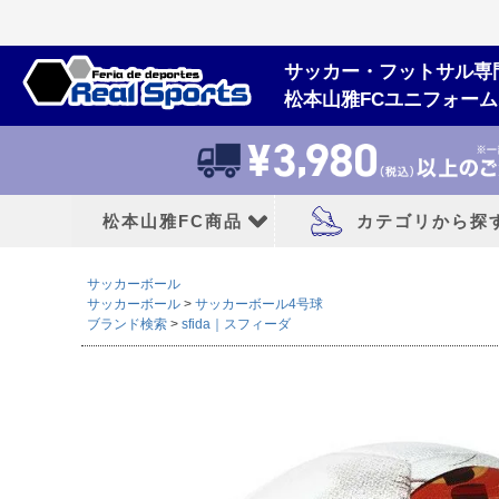
サッカー・フットサル専
松本山雅FCユニフォー
松本山雅FC商品
カテゴリから探
サッカーボール
松本山雅FCユニフォーム
大人用フットボー
サッカーボール
サッカーボール4号球
ブランド検索
sfida｜スフィーダ
2026/27シーズン
サッカースパイク
2026シーズン
トレーニングシューズ
2025シーズン
フットサルシューズ
2024シーズン
ランニングシューズ
サンダル|カジュアル