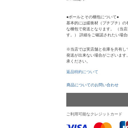
YASUDA｜ヤスダ
ブラジル代表
BMZ
アルゼンチン代表
●ボールとその梱包について●
基本的には緩衝材（プチプチ）の
FINTA｜フィンタ
アメリカ代表
ルースイソンブラ
な梱包で発送となります。 （当
メキシコ代表
す。） 詳細をご確認されたい場
io Pandiani
※当店では実店舗と在庫を共有し
ッカーナッツ
発送が出来ない場合がございます
承ください。
ル
返品特約について
商品についてのお問い合わせ
ィ
ご利用可能なクレジットカード
ルズコート