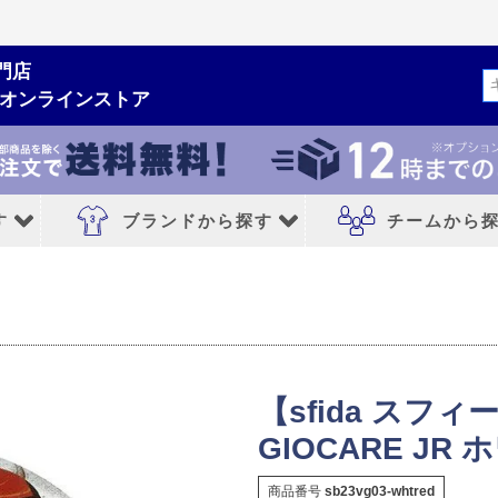
門店
検索
ムオンラインストア
す
ブランドから探す
チームから
ルシューズ
ブランドから探す
チームから探す
NIKE｜ナイキ
レアルマドリード
adidas｜アディダス
FCバルセロナ
【sfida スフ
MIZUNO｜ミズノ
アトレチコマドリ
GIOCARE JR
PUMA｜プーマ
マンチェスターシ
商品番号
sb23vg03-whtred
シューズ
asics｜アシックス
リバプールFC