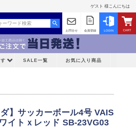
ゲスト 様こんにちは
CART
お問合せ
会員登録
LOGIN
探す
SALE一覧
お気に入り商品
ィーダ】サッカーボール4号 VAIS
ッド
 ホワイトｘレッド SB-23VG03
ティFC