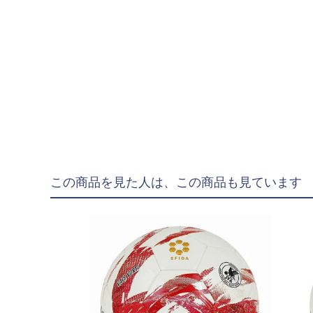
"goleador｜ゴレア
"gol.｜ゴル
"SY32 by SWEET YE
ジュニアウェア
NIKE|ナイキ
adidas|アディダス
PUMA|プーマ
この商品を見た人は、この商品も見ています
SVOLME|スボルメ
LUZeSOMBRA|ル
ATHLETA|アスレタ
soccer junky|Claudi
Spazio|スパッツィオ
UMBRO|アンブロ