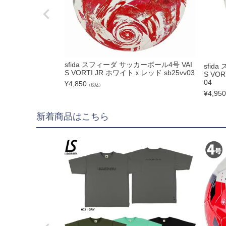
hummel|ヒュンメル
Earls Court|アール
その他
ゴールキーパー用
sfida スフィーダ サッカーボール4号 VAI
sfid
S VORTI JR ホワイトｘレッド sb25vv03
S VO
04
¥
4,850
（税込）
ゴールキーパーグロー
¥
4,950
メンテナンス用品
新着商品はこちら
ゴールキーパーウェア
サポーター｜アクセサ
サッカーボール
サッカーボール5号球
サッカーボール4号球
サッカーボール3号球