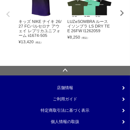
adid
キッズ NIKE ナイキ 26/
LUZeSOMBRA ルース
カーボー
27 FCバルセロナ アウ
イソンブラ LS DRY TE
クト26
ェイ レプリカユニフォ
E 26FW l1262059
ンカップ
ーム ii1674-505
¥
8,250
（税込）
lc
¥
13,420
（税込）
¥
5,540
店舗情報
ご利用ガイド
特定商取引法に基づく表示
個人情報の取扱