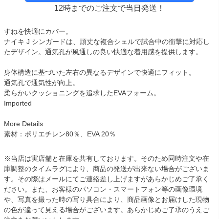
12時までのご注文で当日発送！
すねを快適にカバー。
ナイキ J シンガードは、頑丈な複合シェルで試合中の衝撃に対応し
たデザイン。通気孔が風通しの良い快適な着用感を提供します。
身体構造に基づいた左右の異なるデザインで快適にフィット。
通気孔で通気性が向上。
柔らかいクッショニングを追求したEVAフォーム。
Imported
More Details
素材：ポリエチレン80％、EVA 20％
※当店は実店舗と在庫を共有しております。そのため同時注文や在
庫調整のタイムラグにより、商品の発送が出来ない場合がございま
す。その際はメールにてご連絡差し上げますがあらかじめご了承く
ださい。また、お客様のパソコン・スマートフォン等の画像環境
や、写真を撮った時の写り具合により、商品画像とお届けした現物
の色が違って見える場合がございます。あらかじめご了承のうえご