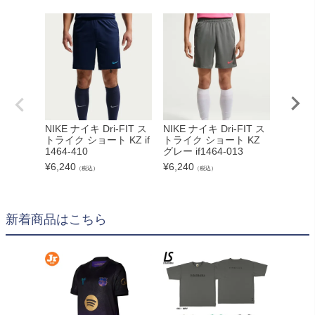
NIKE ナイキ Dri-FIT ス
NIKE ナイキ Dri-FIT ス
NIKE
トライク ショート KZ if
トライク ショート KZ
リジュ
1464-410
グレー if1464-013
hv5060
¥
6,240
¥
6,240
¥
8,360
（税込）
（税込）
新着商品はこちら