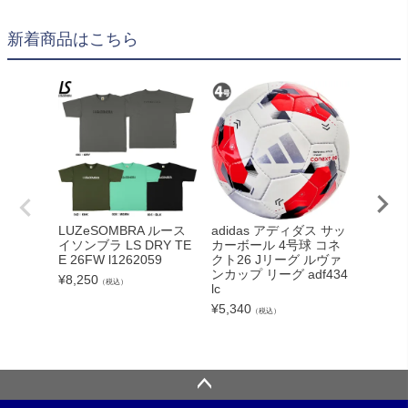
新着商品はこちら
adidas アディダス サッ
LUZeSOMBRA ルース
NIKE
カーボール 4号球 コネ
イソンブラ LS DRY TE
ライバル
クト26 Jリーグ ルヴァ
E 26FW l1262059
40 004
ンカップ リーグ adf434
¥
8,250
¥
11,00
（税込）
lc
¥
5,340
（税込）