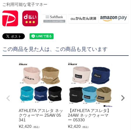
ご利用可能な電子マネー
この商品を見た人は、この商品も見ています
ATHLETA アスレタ ネッ
【ATHLETA アスレタ】
【ATH
クウォーマー 25AW 05
24AW ネックウォーマ
24AW
341
ー 05330
パンツ 0
¥
2,420
¥
2,420
¥
4,990
（税込）
（税込）