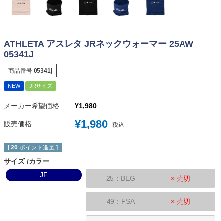
ATHLETA アスレタ JRネックウォーマー 25AW
05341J
商品番号
05341j
NEW
JRサイズ
メーカー希望価格
¥
1,980
¥
1,980
販売価格
税込
[
20
ポイント進呈 ]
サイズ
カラー
JF
25：BEG
× 売切
49：FSA
× 売切