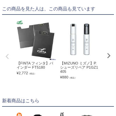
この商品を見た人は、この商品も見ています
【FINTA フィンタ】バ
【MIZUNO ミズノ】P.
Earls
インダー FT5180
シューズリペア P1GZ1
ート 
405
ジップ
¥
2,772
（税込）
069
¥
880
（税込）
¥
2,640
新着商品はこちら