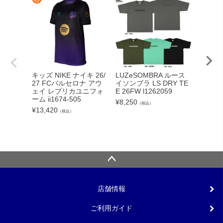
adid
キッズ NIKE ナイキ 26/
LUZeSOMBRA ルース
カーボー
27 FCバルセロナ アウ
イソンブラ LS DRY TE
クト26
ェイ レプリカユニフォ
E 26FW l1262059
ンカップ
ーム ii1674-505
¥
8,250
（税込）
lc
¥
13,420
（税込）
¥
5,540
店舗情報
ご利用ガイド