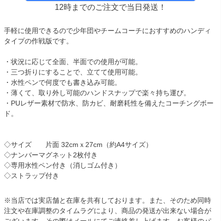
12時までのご注文で当日発送！
手軽に使用できるので少年団やチームコーチにおすすめのハンディ
タイプの作戦版です。
・状況に応じて全面、半面での使用が可能。
・三つ折りにすることで、立てて使用可能。
・水性ペンで何度でも書き込み可能。
・薄くて、取り外し可能のハンドスナップで楽々持ち運び。
・PUレザー素材で防水、防カビ、耐磨耗性を備えたコーチングボー
ド。
◇サイズ 片面 32cmｘ27cm（約A4サイズ）
◇ナンバーマグネット2枚付き
◇専用水性ペン付き（消しゴム付き）
◇ストラップ付き
※当店では実店舗と在庫を共有しております。また、そのため同時
注文や在庫調整のタイムラグにより、商品の発送が出来ない場合が