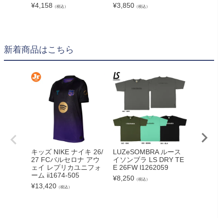
¥
4,158
¥
3,850
¥
5,940
（税込）
（税込）
新着商品はこちら
adid
キッズ NIKE ナイキ 26/
LUZeSOMBRA ルース
カーボー
27 FCバルセロナ アウ
イソンブラ LS DRY TE
クト26
ェイ レプリカユニフォ
E 26FW l1262059
ンカップ
ーム ii1674-505
¥
8,250
（税込）
lc
¥
13,420
（税込）
¥
5,540