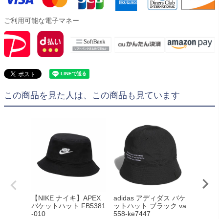
ご利用可能な電子マネー
この商品を見た人は、この商品も見ています
【NIKE ナイキ】APEX
adidas アディダス バケ
gol.
バケットハット FB5381
ットハット ブラック va
ト＜デ
-010
558-ke7447
SS g68