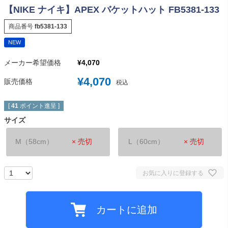
【NIKE ナイキ】APEX バケットハット FB5381-133
商品番号
fb5381-133
NEW
メーカー希望価格
¥
4,070
¥
4,070
販売価格
税込
[
41
ポイント進呈 ]
サイズ
M（58cm）
× 売切
L（60cm）
× 売切
お気に入りに登録する
カートに追加