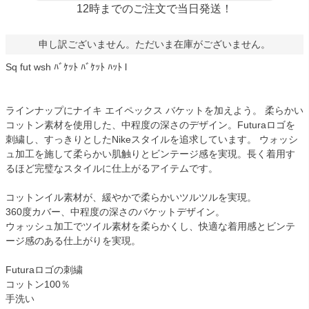
12時までのご注文で当日発送！
申し訳ございません。ただいま在庫がございません。
Sq fut wsh ﾊﾞｹｯﾄ ﾊﾞｹｯﾄ ﾊｯﾄ l
ラインナップにナイキ エイペックス バケットを加えよう。 柔らかい
コットン素材を使用した、中程度の深さのデザイン。Futuraロゴを
刺繍し、すっきりとしたNikeスタイルを追求しています。 ウォッシ
ュ加工を施して柔らかい肌触りとビンテージ感を実現。長く着用す
るほど完璧なスタイルに仕上がるアイテムです。
コットンイル素材が、緩やかで柔らかいツルツルを実現。
360度カバー、中程度の深さのバケットデザイン。
ウォッシュ加工でツイル素材を柔らかくし、快適な着用感とビンテ
ージ感のある仕上がりを実現。
Futuraロゴの刺繍
コットン100％
手洗い