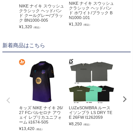
NIKE ナイキ スウッシュ
NIKE ナイキ スウッシュ
NIKE
クラシック ヘッドバン
クラシック ヘッドバン
クラシ
ド ホワイト/ブラック B
ド クールグレー/ブラッ
ド ホ
N1000-101
ク BN1000-005
ー/ブラッ
¥
1,320
（税込）
2
¥
1,320
（税込）
¥
1,320
新着商品はこちら
adid
キッズ NIKE ナイキ 26/
LUZeSOMBRA ルース
カーボー
27 FCバルセロナ アウ
イソンブラ LS DRY TE
クト26
ェイ レプリカユニフォ
E 26FW l1262059
ンカップ
ーム ii1674-505
¥
8,250
（税込）
lc
¥
13,420
（税込）