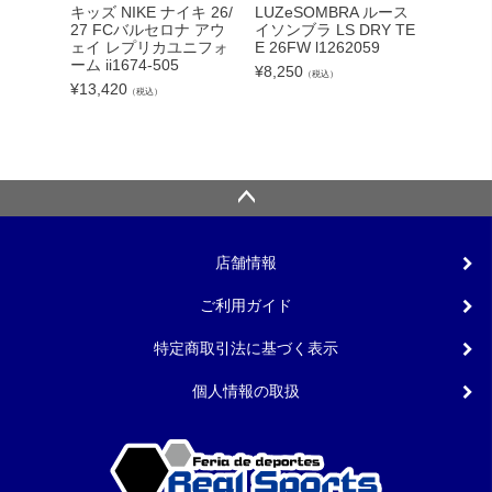
adid
キッズ NIKE ナイキ 26/
LUZeSOMBRA ルース
カーボー
27 FCバルセロナ アウ
イソンブラ LS DRY TE
クト26
ェイ レプリカユニフォ
E 26FW l1262059
ンカップ
ーム ii1674-505
¥
8,250
（税込）
lc
¥
13,420
（税込）
¥
5,540
店舗情報
ご利用ガイド
特定商取引法に基づく表示
個人情報の取扱