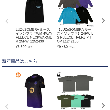
LUZeSOMBRA ルース
【LUZeSOMBRA ルー
LUZe
イソンブラ TWM 4WAY
スイソンブラ】24FW L
イソンブ
FLEECE NECKWARME
S FLEECE HALFZIP T
RLESS
R 25FW l1252430
OP L1242150
E L124
¥
6,600
¥
9,480
¥
3,168
（税込）
（税込）
新着商品はこちら