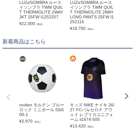
LUZeSOMBRA ルース
LUZeSOMBRA ルース
LUZe
イソンブラ TWM QUIL
イソンブラ TWM QUIL
イソンブ
T THERMOLITE 2WAY
T THERMOLITE 2WAY
CE GLO
JKT 25FW l1252257
LONG PANTS 25FW l1
431
252116
¥
22,000
¥
6,600
（税込）
¥
18,700
（税込）
新着商品はこちら
molten モルテン ブルー
キッズ NIKE ナイキ 26/
LUZe
ロック ミニボール f2b5
27 FCバルセロナ アウ
イソンブ
00-1
ェイ レプリカユニフォ
E 26FW
ーム ii1674-505
¥
2,970
¥
8,250
（税込）
¥
13,420
（税込）