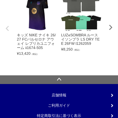
adid
キッズ NIKE ナイキ 26/
LUZeSOMBRA ルース
カーボー
27 FCバルセロナ アウ
イソンブラ LS DRY TE
クト26
ェイ レプリカユニフォ
E 26FW l1262059
ンカップ
ーム ii1674-505
¥
8,250
（税込）
lc
¥
13,420
（税込）
¥
5,540
店舗情報
ご利用ガイド
特定商取引法に基づく表示