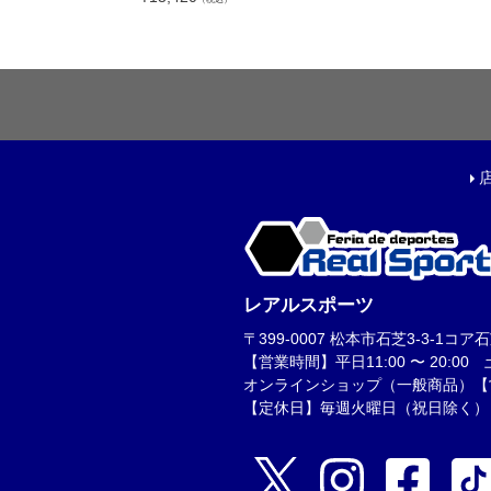
フットサルボール|ス
リフティング|ミニボ
ボールアクセサリー
サッカーアクセサ
シューズケース|ジム
スポーツバッグ|カジ
シンガード
レアルスポーツ
シューレース
〒399-0007 松本市石芝3-3-1コア石芝1F
取り替え式スタッド|
【営業時間】平日11:00 〜 20:00 土日
お手入れグッズ
オンラインショップ（一般商品）【営業時
【定休日】毎週火曜日（祝日除く）
インソール
サポーター|プロテク
レフェリーアイテム