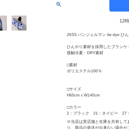
molten｜モルテン
アヤックス
FOOOOTY｜フーティ
セルティック
Klitchit｜クリッチ
インテル・マイア
12
ーム
Desporte｜デスポルチ
リーベルプレート
26SS パンジェルマン tie-dye
goleador｜ゴレアドール
日本代表
フィシャルグッズ
SULLO｜スージョ
ドイツ代表
ひんやり素材を採用したブランケ
接触冷夏・DRY素材
gol.｜ゴル
スペイン代表
TABIO｜タビオ
ベルギー代表
□素材
ポリエステル100％
TAPEDESIGN｜テープデザイン
フランス代表
Goodsman｜グッズマン
ポルトガル代表
□サイズ
HOSOCCER｜エイチオーサッカー
イングランド代表
H65cmｘW140cm
SY32 by SWEET YEARS｜ｽｳｨｰﾄｲﾔｰｽﾞ
クロアチア代表
□カラー
sfida｜スフィーダ
オランダ代表
2：ブラック 21：ネイビー 27
ZAMST｜ザムスト
ナイジェリア代表
※当店は実店舗と在庫を共有して
MCDAVID｜マクダビッド
イタリア代表
り、商品の発送が出来ない場合が