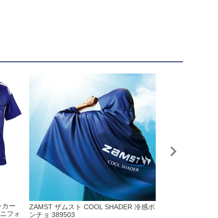
ッカー
キッズ ＃6 遠藤
ZAMST ザムスト COOL SHADER 冷感ポ
ユニフォ
日本代表 2026
ンチョ 389503