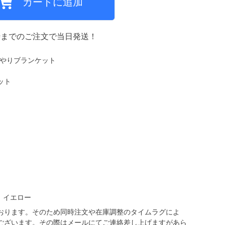
カートに追加
ミCF
時までのご注文で当日発送！
 ひんやりブランケット
ット
：イエロー
おります。そのため同時注文や在庫調整のタイムラグによ
ございます。その際はメールにてご連絡差し上げますがあら