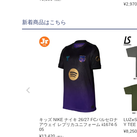
hummel|ヒュンメル
¥
2,970
Earls Court|アール
新着商品はこちら
その他
ゴールキーパー用
ゴールキーパーグロー
メンテナンス用品
ゴールキーパーウェア
サポーター｜アクセサ
サッカーボール
サッカーボール5号球
キッズ NIKE ナイキ 26/27 FCバルセロナ
LUZe
アウェイ レプリカユニフォーム ii1674-5
Y TEE
サッカーボール4号球
05
¥
8,250
サッカーボール3号球
¥
13,420
（税込）