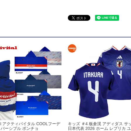
ドール
ARS｜ｽｳｨｰﾄｲﾔｰｽﾞ
ースイソンブラ
o Pandiani
vital アクティバイタル COOLフーデ
キッズ ＃4 板倉滉 アディダス サ
リバーシブル ポンチョ
日本代表 2026 ホーム レプリカ 