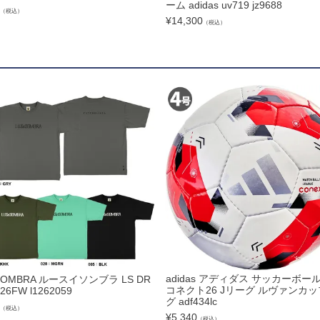
ーム adidas uv719 jz9688
（税込）
¥
14,300
（税込）
ズコート
品
ブ
リー
adidas アディダス サッカーボール
SOMBRA ルースイソンブラ LS DR
コネクト26 Jリーグ ルヴァンカッ
 26FW l1262059
グ adf434lc
（税込）
¥
5,340
（税込）