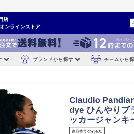
門店
検索
ムオンラインストア
す
ブランドから探す
チームから
ルシューズ
ブランドから探す
チームから探す
NIKE｜ナイキ
レアルマドリード
Claudio Pandian
adidas｜アディダス
FCバルセロナ
dye ひんやりブラ
MIZUNO｜ミズノ
アトレチコマドリ
ッカージャンキ
PUMA｜プーマ
マンチェスターシ
商品番号
cp26a31
シューズ
asics｜アシックス
リバプールFC