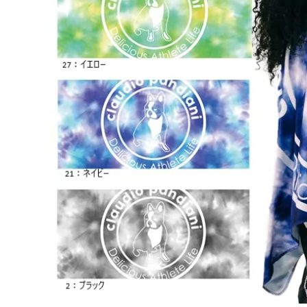
adidas x 松本山雅FC
ジュニア用フット
adidas選手着用商品
Jr サッカースパイク
adidas Matsumoto Yamaga Collection
Jr トレーニングシューズ
松本山雅FC商品SALEコーナー
Jr フットサルシューズ (
レプリカウェア
松本山雅FC商品SALEコーナー
日本代表
クラブチーム
【スクール生限定】松本山雅FCスクールウェア
ナショナルチーム
Jリーグ
ジュニアレプリカ