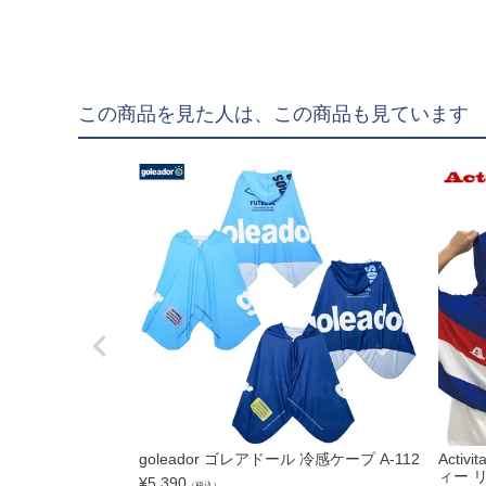
"goleador｜ゴレア
"gol.｜ゴル
"SY32 by SWEET YE
この商品を見た人は、この商品も見ています
ジュニアウェア
NIKE|ナイキ
adidas|アディダス
PUMA|プーマ
SVOLME|スボルメ
LUZeSOMBRA|ル
ATHLETA|アスレタ
soccer junky|Claudi
Spazio|スパッツィオ
goleador ゴレアドール 冷感ケープ A-112
Acti
UMBRO|アンブロ
ィー 
¥
5,390
（税込）