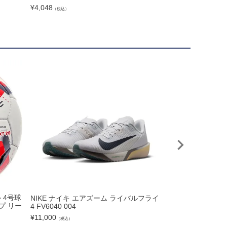
ーム adidas uv719
¥
4,048
（税込）
¥
14,300
（税込）
 4号球
NIKE ナイキ エアズーム ライバルフライ
《予約 8月中旬発送
プ リー
4 FV6040 004
26/27 リバプー
リカユニフォーム zm
¥
11,000
（税込）
¥
14,300
（税込）