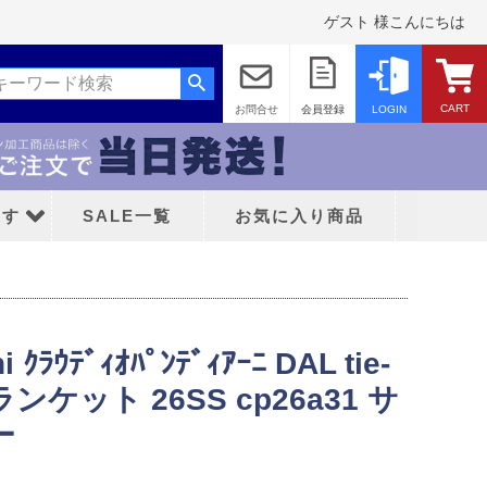
ゲスト 様こんにちは
CART
お問合せ
会員登録
LOGIN
探す
SALE一覧
お気に入り商品
i ｸﾗｳﾃﾞｨｵﾊﾟﾝﾃﾞｨｱｰﾆ DAL tie-
ンケット 26SS cp26a31 サ
ッド
ー
ティFC