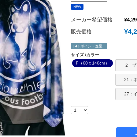
NEW
New Balance｜ニューバランス
チェルシーFC
ボールシューズ
UMBRO｜アンブロ
マンチェスターユ
メーカー希望価格
¥
4,29
SVOLME｜スボルメ
アーセナルFC
¥
4,
販売価格
ATHLETA｜アスレタ
トッテナム・ホッ
 (TURF)
hummel｜ヒュンメル
レスターシティ
[
43
ポイント進呈 ]
INDOOR)
サイズ
カラー
LUZeSOMBRA｜ルースイソンブラ
ユヴェントスFC
F（60ｘ140cm）
soccer junky｜Claudio Pandiani
ACミラン
2：
SOCCER NUT｜サッカーナッツ
インテル
21：
Spazio｜スパッツィオ
ASローマ
Earls Court｜アールズコート
FCバイエルンミ
27：
PENALTY｜ペナルティ
ボルシア・ドルト
GAVIC｜ガビック
PSG｜パリサン
reusch｜ロイシュ
オリンピックマル
ウェア
uhlsport｜ウールシュポルト
オリンピックリヨ