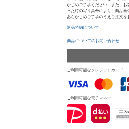
かじめご了承ください。また、お
YASUDA｜ヤスダ
ブラジル代表
った時の写り具合により、商品画
BMZ
アルゼンチン代表
あらかじめご了承のうえご注文を
FINTA｜フィンタ
アメリカ代表
返品特約について
ルースイソンブラ
メキシコ代表
商品についてのお問い合わせ
io Pandiani
ッカーナッツ
ご利用可能なクレジットカード
ル
ご利用可能な電子マネー
ィ
ルズコート