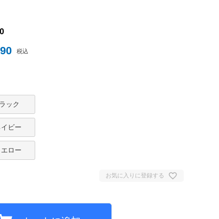
ナイテッド
0
290
税込
トスパーFC
ブラック
ネイビー
ュンヘン
イエロー
ムント
お気に入りに登録する
ジェルマン
セイユ
ン