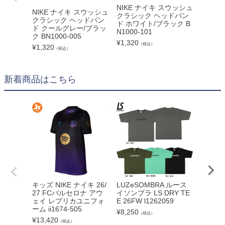
NIKE ナイキ スウッシュ
NIKE ナイキ スウッシュ
NIKE
クラシック ヘッドバン
クラシック ヘッドバン
クラシ
ド ホワイト/ブラック B
ド クールグレー/ブラッ
ド チ
N1000-101
ク BN1000-005
イト BN
¥
1,320
（税込）
¥
1,320
¥
1,320
（税込）
新着商品はこちら
adid
キッズ NIKE ナイキ 26/
LUZeSOMBRA ルース
カーボー
27 FCバルセロナ アウ
イソンブラ LS DRY TE
クト26
ェイ レプリカユニフォ
E 26FW l1262059
ンカップ
ーム ii1674-505
¥
8,250
（税込）
lc
¥
13,420
（税込）