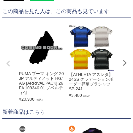
この商品を見た人は、この商品も見ています
PUMA プーマ キング 20
《化粧
【ATHLETA アスレタ】
JP アルティメット HG/
送》New
24SS グラデーションボ
AG [ARRIVAL PACK] 26
ーバラン
ーダー昇華プラシャツ
FA 109346 01 ノベルテ
TE HG 
SP-241
ィ付
ST1HL
¥
3,480
（税込）
¥
20,900
¥
15,99
（税込）
新着商品はこちら