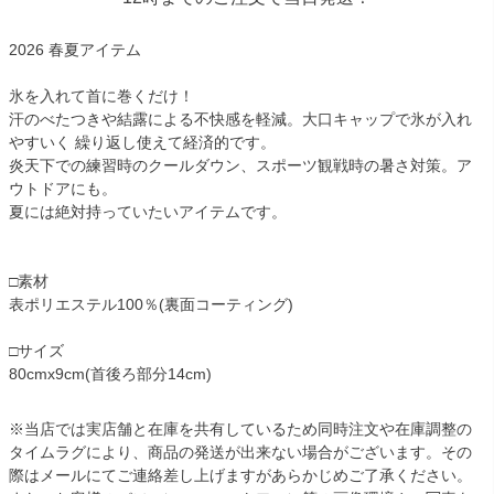
2026 春夏アイテム
氷を入れて首に巻くだけ！
汗のべたつきや結露による不快感を軽減。大口キャップで氷が入れ
やすいく 繰り返し使えて経済的です。
炎天下での練習時のクールダウン、スポーツ観戦時の暑さ対策。ア
ウトドアにも。
夏には絶対持っていたいアイテムです。
□素材
表ポリエステル100％(裏面コーティング)
□サイズ
80cmx9cm(首後ろ部分14cm)
※当店では実店舗と在庫を共有しているため同時注文や在庫調整の
タイムラグにより、商品の発送が出来ない場合がございます。その
際はメールにてご連絡差し上げますがあらかじめご了承ください。