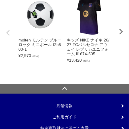
molten モルテン ブルー
キッズ NIKE ナイキ 26/
LUZe
ロック ミニボール f2b5
27 FCバルセロナ アウ
イソンブ
00-1
ェイ レプリカユニフォ
E 26FW
ーム ii1674-505
¥
2,970
¥
8,250
（税込）
¥
13,420
（税込）
店舗情報
ご利用ガイド
特定商取引法に基づく表示