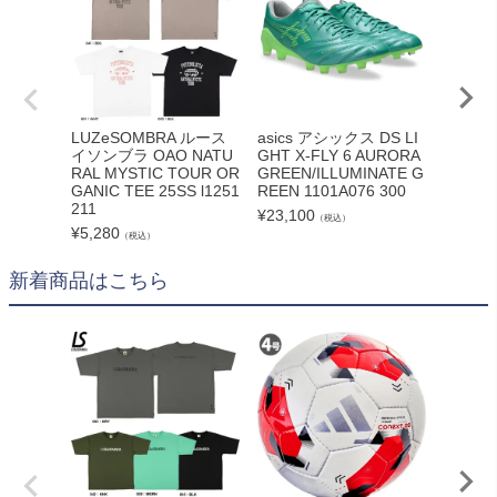
LUZeSOMBRA ルース
asics アシックス DS LI
ATHL
イソンブラ OAO NATU
GHT X-FLY 6 AURORA
指 グリ
RAL MYSTIC TOUR OR
GREEN/ILLUMINATE G
260
GANIC TEE 25SS l1251
REEN 1101A076 300
¥
2,420
211
¥
23,100
（税込）
¥
5,280
（税込）
新着商品はこちら