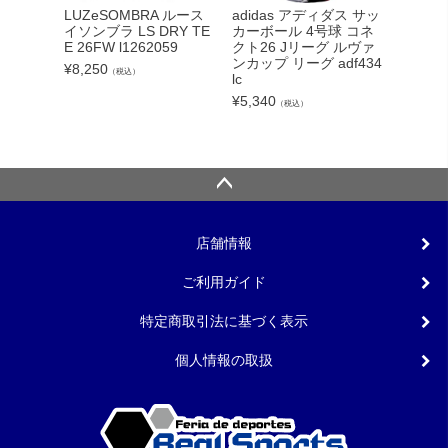
adidas アディダス サッ
LUZeSOMBRA ルース
NIKE
カーボール 4号球 コネ
イソンブラ LS DRY TE
ライバル
クト26 Jリーグ ルヴァ
E 26FW l1262059
40 004
ンカップ リーグ adf434
¥
8,250
¥
11,00
（税込）
lc
¥
5,340
（税込）
店舗情報
ご利用ガイド
特定商取引法に基づく表示
個人情報の取扱