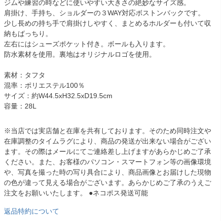
ジムや練習の時などに使いやすい大きさの絶妙なサイズ感。
肩掛け、手持ち、ショルダーの３WAY対応ボストンバックです。
少し長めの持ち手で肩掛けしやすく、まとめるホルダーも付いて収
納もばっちり。
左右にはシューズポケット付き。ボールも入ります。
防水素材を使用。裏地はオリジナルロゴを使用。
素材：タフタ
混率：ポリエステル100％
サイズ：約W44.5xH32.5xD19.5cm
容量：28L
※当店では実店舗と在庫を共有しております。そのため同時注文や
在庫調整のタイムラグにより、商品の発送が出来ない場合がござい
ます。その際はメールにてご連絡差し上げますがあらかじめご了承
ください。また、お客様のパソコン・スマートフォン等の画像環境
や、写真を撮った時の写り具合により、商品画像とお届けした現物
の色が違って見える場合がございます。あらかじめご了承のうえご
注文をお願いいたします。 ●ネコポス発送可能
返品特約について