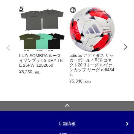
adidas アディダス サッ
LUZeSOMBRA ルース
NIKE
カーボール 4号球 コネ
イソンブラ LS DRY TE
ライバル
クト26 Jリーグ ルヴァ
E 26FW l1262059
40 004
ンカップ リーグ adf434
¥
8,250
¥
11,00
（税込）
lc
¥
5,340
（税込）
店舗情報