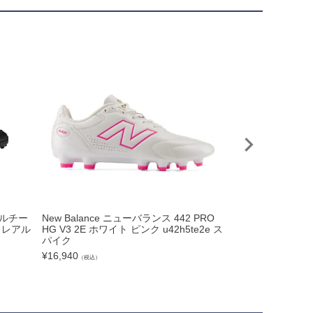
アルチー
New Balance ニューバランス 442 PRO
MIZUNO ミズノ Z
用 レアル
HG V3 2E ホワイト ピンク u42h5te2e ス
E P1GZ2021
パイク
¥
1,496
（税込）
¥
16,940
（税込）