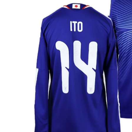
adidas x 松本山雅FC
ジュニア用フット
adidas選手着用商品
Jr サッカースパイク
adidas Matsumoto Yamaga Collection
Jr トレーニングシューズ
松本山雅FC商品SALEコーナー
Jr フットサルシューズ (
レプリカウェア
松本山雅FC商品SALEコーナー
日本代表
クラブチーム
【スクール生限定】松本山雅FCスクールウェア
ナショナルチーム
Jリーグ
ジュニアレプリカ