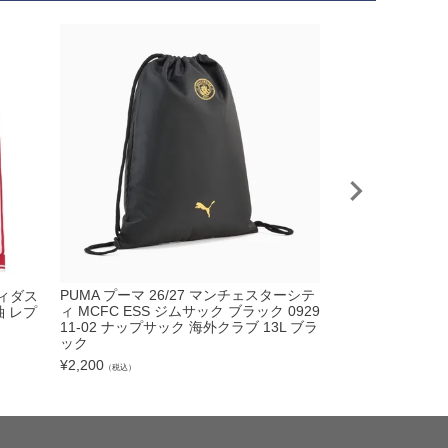
PUMA プーマ 2
PUMA プーマ 26/27 マンチェスターシテ
ディダス
ィ プレマッチシャツ
ィ MCFC ESS ジムサック ブラック 0929
袖 レプ
2
11-02 ナップサック 海外クラブ 13L ブラ
ック
¥
8,250
（税込）
¥
2,200
（税込）