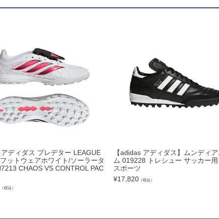
ズコート
品
ブ
リー
as アディダス プレデター LEAGUE
【adidas アディダス】ムンディ
TF フットウェアホワイト/ソーラータ
ム 019228 トレシュー サッカー
7213 CHAOS VS CONTROL PAC
スポーツ
¥
17,820
（税込）
（税込）