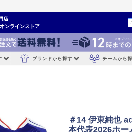
門店
検索
ムオンラインストア
す
ブランドから探す
チームから
ルシューズ
ブランドから探す
チームから探す
NIKE｜ナイキ
レアルマドリード
adidas｜アディダス
FCバルセロナ
MIZUNO｜ミズノ
アトレチコマドリ
＃14 伊東純也 a
PUMA｜プーマ
マンチェスターシ
本代表2026ホー
シューズ
asics｜アシックス
リバプールFC