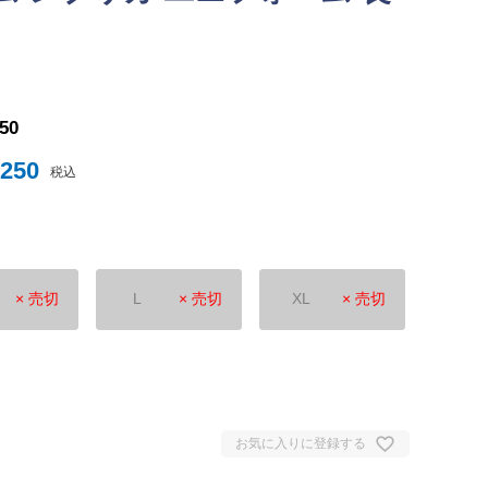
0
ナイテッド
250
トスパーFC
,250
税込
× 売切
L
× 売切
XL
× 売切
ュンヘン
ムント
ジェルマン
セイユ
お気に入りに登録する
ン