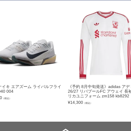
トリートボール
ール
リー
サック
ュアルバック
E ナイキ エアズーム ライバルフライ
《予約 8月中旬発送》adidas ア
040 004
26/27 リバプールFC アウェイ 長
レンチ
リカユニフォーム zm158 kb8292
0
（税込）
¥
14,300
（税込）
ター