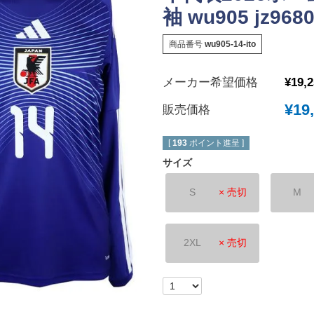
袖 wu905 jz968
New Balance｜ニューバランス
チェルシーFC
ボールシューズ
UMBRO｜アンブロ
マンチェスターユ
商品番号
wu905-14-ito
SVOLME｜スボルメ
アーセナルFC
メーカー希望価格
¥
19,
ATHLETA｜アスレタ
トッテナム・ホッ
 (TURF)
hummel｜ヒュンメル
レスターシティ
¥
19
販売価格
INDOOR)
LUZeSOMBRA｜ルースイソンブラ
ユヴェントスFC
[
193
ポイント進呈 ]
soccer junky｜Claudio Pandiani
ACミラン
サイズ
SOCCER NUT｜サッカーナッツ
インテル
Spazio｜スパッツィオ
ASローマ
S
× 売切
M
Earls Court｜アールズコート
FCバイエルンミ
PENALTY｜ペナルティ
ボルシア・ドルト
2XL
× 売切
GAVIC｜ガビック
PSG｜パリサン
reusch｜ロイシュ
オリンピックマル
ウェア
uhlsport｜ウールシュポルト
オリンピックリヨ