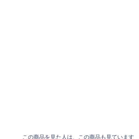
"goleador｜ゴレア
"gol.｜ゴル
"SY32 by SWEET YE
ジュニアウェア
NIKE|ナイキ
adidas|アディダス
PUMA|プーマ
SVOLME|スボルメ
LUZeSOMBRA|ル
ATHLETA|アスレタ
soccer junky|Claudi
Spazio|スパッツィオ
UMBRO|アンブロ
この商品を見た人は、この商品も見ています