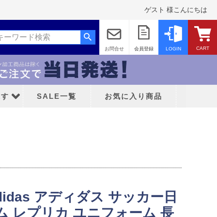
ゲスト 様こんにちは
CART
お問合せ
会員登録
LOGIN
探す
SALE一覧
お気に入り商品
ッド
didas アディダス サッカー日
ティFC
ム レプリカ ユニフォーム 長