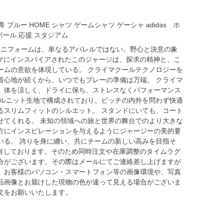
 ブルー HOME シャツ ゲームシャツ ゲーシャ adidas ホ
ボール 応援 スタジアム
ム ユニフォームは、単なるアパレルではない。野心と決意の象
テーマにインスパイアされたこのジャージは、探求の精神と、こ
ームの意欲を体現している。 クライマクールテクノロジーを
着心地が続くから、いつでもプレーの準備は万端。 クライマ
、体を涼しく、ドライに保ち、ストレスなくパフォーマンス
ブルニット生地で構成されており、ピッチの内外を問わず快適
るスリムフィットのシルエット。 スタンドにいても、コート
せてくれる。 未知の領域への旅と世界の舞台でのより大きな
方にインスピレーションを与えるようにジャージーの美的要
いる。 誇りを身に纏い、共にチームの新しい高みを目指そ
共有しております。そのため同時注文や在庫調整のタイムラグ
合がございます。その際はメールにてご連絡差し上げますが
、お客様のパソコン・スマートフォン等の画像環境や、写真
品画像とお届けした現物の色が違って見える場合がございま
文をお願いいたします。