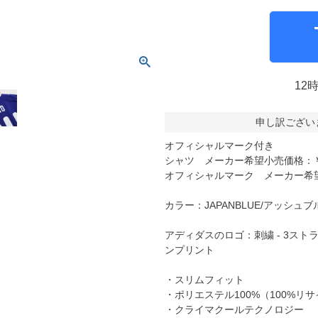
molten｜モルテン
アヤックス
FOOOOTY｜フーティ
セルティック
Klitchit｜クリッチ
インテル・マイア
ーム
Desporte｜デスポルチ
リーベルプレート
12
goleador｜ゴレアドール
日本代表
フィシャルグッズ
SULLO｜スージョ
ドイツ代表
申し訳ござい
gol.｜ゴル
スペイン代表
オフィシャルマーク付き
TABIO｜タビオ
ベルギー代表
シャツ メーカー希望小売価格：￥1
オフィシャルマーク メーカー希望小
TAPEDESIGN｜テープデザイン
フランス代表
Goodsman｜グッズマン
ポルトガル代表
カラー：JAPANBLUE/アッシュブ
HOSOCCER｜エイチオーサッカー
イングランド代表
アディダスのロゴ：刺繍 - 3スト
SY32 by SWEET YEARS｜ｽｳｨｰﾄｲﾔｰｽﾞ
クロアチア代表
ンプリント
sfida｜スフィーダ
オランダ代表
・スリムフィット
ZAMST｜ザムスト
ナイジェリア代表
・ポリエステル100%（100%リ
・クライマクールテクノロジー
MCDAVID｜マクダビッド
イタリア代表