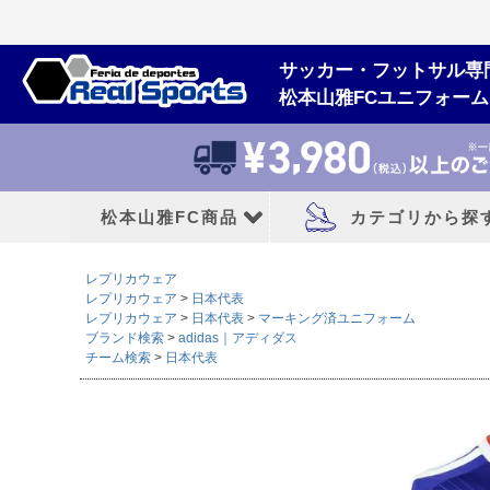
サッカー・フットサル専
松本山雅FCユニフォー
松本山雅FC商品
カテゴリから探
レプリカウェア
松本山雅FCユニフォーム
大人用フットボー
レプリカウェア
日本代表
レプリカウェア
日本代表
マーキング済ユニフォーム
ブランド検索
adidas｜アディダス
2026/27シーズン
サッカースパイク
チーム検索
日本代表
2026シーズン
トレーニングシューズ
2025シーズン
フットサルシューズ
2024シーズン
ランニングシューズ
サンダル|カジュアル