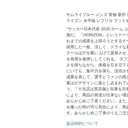
YASUDA｜ヤスダ
ブラジル代表
BMZ
アルゼンチン代表
サムライブルー メンズ 長袖 新作 青
ライズン 水平線 レプリカ フット
FINTA｜フィンタ
アメリカ代表
ルースイソンブラ
"サッカー日本代表 2026 ホー
メキシコ代表
徴だ。 「HORIZON」という
れまでの成果を上回ろうとするチ
io Pandiani
採用した一枚。涼しく、ドライな
クールは汗を吸い上げて蒸発させ
ッカーナッツ
を発揮を後押ししてくれる。 ダ
さを保ちながら、体格を引き立て
にいても、集中力を保ち、没頭さ
ル
成果を表して、選手とファンの両
素はがデザインに落とし込まれて
う。 " ※当店は実店舗と在庫を
により、商品の発送が出来ない場
ィ
あらかじめご了承ください。また
を撮った時の写り具合により、商
す。あらかじめご了承のうえご注
ルズコート
返品特約について