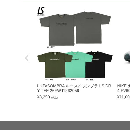
フットサルボール|ス
リフティング|ミニボ
ボールアクセサリー
サッカーアクセサ
シューズケース|ジム
スポーツバッグ|カジ
シンガード
シューレース
LUZeSOMBRA ルースイソンブラ LS DR
NIK
Y TEE 26FW l1262059
4 FV6
取り替え式スタッド|
¥
8,250
¥
11,00
（税込）
お手入れグッズ
インソール
サポーター|プロテク
レフェリーアイテム