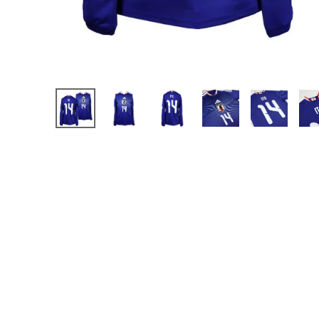
【JR】日本代表
【JR】クラブチーム
【JR】ナショナルチ
サッカーチームオ
日本代表
クラブチーム
ナショナルチーム
Jリーグ
ウェア
"NIKE|ナイキ
"adidas|アディダス