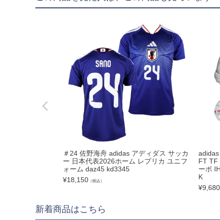
hummel|ヒュンメル
Earls Court|アール
その他
ゴールキーパー用
ゴールキーパーグロー
メンテナンス用品
ゴールキーパーウェア
サポーター｜アクセサ
＃24 佐野海舟 adidas アディダス サッカ
adid
サッカーボール
ー 日本代表2026ホーム レプリカ ユニフ
FT 
ォーム daz45 kd3345
ーボ IH
K
¥
18,150
（税込）
サッカーボール5号球
¥
9,680
サッカーボール4号球
新着商品はこちら
サッカーボール3号球