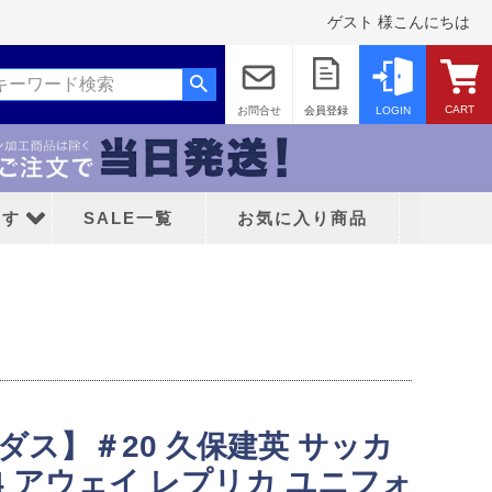
ゲスト 様こんにちは
CART
お問合せ
会員登録
LOGIN
探す
SALE一覧
お気に入り商品
ッド
ディダス】＃20 久保建英 サッカ
ティFC
24 アウェイ レプリカ ユニフォ