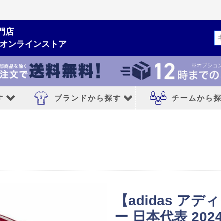
門店
検索
ムオンラインストア
す
ブランドから探す
チームから
ルシューズ
ブランドから探す
チームから探す
NIKE｜ナイキ
レアルマドリード
adidas｜アディダス
FCバルセロナ
MIZUNO｜ミズノ
アトレチコマドリ
【adidas ア
PUMA｜プーマ
マンチェスターシ
ー 日本代表 20
シューズ
asics｜アシックス
リバプールFC