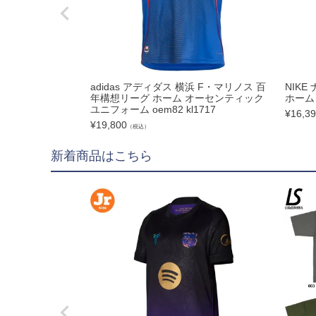
フットサルボール|ス
リフティング|ミニボ
ボールアクセサリー
adidas アディダス 横浜 F・マリノス 百
NIK
サッカーアクセサ
年構想リーグ ホーム オーセンティック
ホーム 
ユニフォーム oem82 kl1717
¥
16,3
¥
19,800
（税込）
シューズケース|ジム
新着商品はこちら
スポーツバッグ|カジ
シンガード
シューレース
取り替え式スタッド|
お手入れグッズ
インソール
サポーター|プロテク
レフェリーアイテム