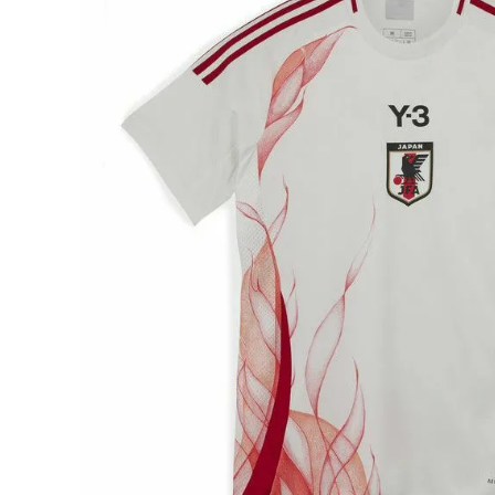
adidas x 松本山雅FC
ジュニア用フット
adidas選手着用商品
Jr サッカースパイク
adidas Matsumoto Yamaga Collection
Jr トレーニングシューズ
松本山雅FC商品SALEコーナー
Jr フットサルシューズ (
レプリカウェア
松本山雅FC商品SALEコーナー
日本代表
クラブチーム
【スクール生限定】松本山雅FCスクールウェア
ナショナルチーム
Jリーグ
ジュニアレプリカ