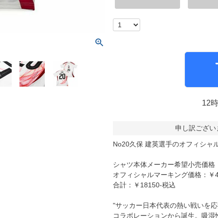
molten｜モルテン
アヤックス
FOOOOTY｜フーティ
セルティック
Klitchit｜クリッチ
インテル・マイア
ーム
Desporte｜デスポルチ
リーベルプレート
goleador｜ゴレアドール
日本代表
フィシャルグッズ
SULLO｜スージョ
ドイツ代表
gol.｜ゴル
スペイン代表
12
TABIO｜タビオ
ベルギー代表
TAPEDESIGN｜テープデザイン
フランス代表
申し訳ござい
Goodsman｜グッズマン
ポルトガル代表
No20久保 建英選手のオフィシ
HOSOCCER｜エイチオーサッカー
イングランド代表
シャツ本体メーカー希望小売価格：￥
SY32 by SWEET YEARS｜ｽｳｨｰﾄｲﾔｰｽﾞ
クロアチア代表
オフィシャルマーキング価格：￥49
sfida｜スフィーダ
オランダ代表
合計：￥18150-税込
ZAMST｜ザムスト
ナイジェリア代表
"サッカー日本代表の熱い戦いを応
MCDAVID｜マクダビッド
イタリア代表
コラボレーションから誕生。吸湿性