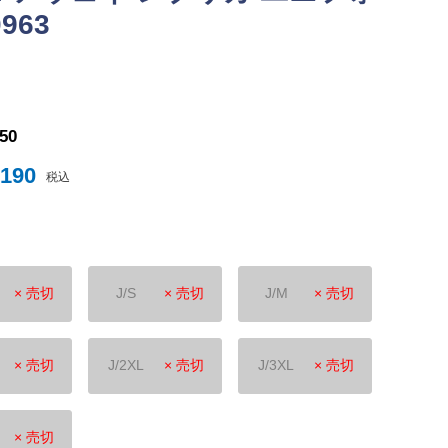
963
ナイテッド
トスパーFC
150
,190
税込
× 売切
J/S
× 売切
J/M
× 売切
ュンヘン
ムント
ジェルマン
× 売切
J/2XL
× 売切
J/3XL
× 売切
セイユ
ン
× 売切