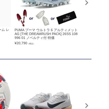
ーム レ
PUMA プーマ ウルトラ 6 アルティメット
adidas アディダ
AG [THE DREAMRUSH PACK] 26SS 108
ス 2nd オーセン
996 01 ノベルティ付 特価
KM03 JK2811
¥
20,790
¥
13,860
（税込）
（税込）