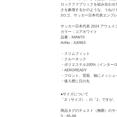
ロックファブリックを組み合わせ
YASUDA｜ヤスダ
ブラジル代表
さを象徴するかのような、うねり
BMZ
アルゼンチン代表
3ロゴ、サッカー日本代表エンブ
FINTA｜フィンタ
アメリカ代表
ルースイソンブラ
サッカー日本代表 2024 アウェ
メキシコ代表
カラー：コアホワイト
品番：KMW70
io Pandiani
ArtNo：IU0963
ッカーナッツ
・スリムフィット
・クルーネック
・ポリエステル100%（インター
ル
・AEROREADY
・フロント、背面、袖にメッシュ
・後ろ襟に日の丸
ィ
●サイズについて
「J/（サイズ）」の「J」ですが
ルズコート
商品タグのチェスト（胸囲）のサ
S：85-88