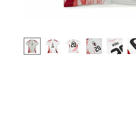
【JR】日本代表
【JR】クラブチーム
【JR】ナショナルチ
サッカーチームオ
日本代表
クラブチーム
ナショナルチーム
Jリーグ
ウェア
"NIKE|ナイキ
"adidas|アディダス