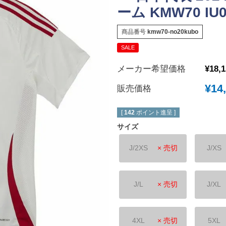
ーム KMW70 IU0
New Balance｜ニューバランス
チェルシーFC
ボールシューズ
UMBRO｜アンブロ
マンチェスターユ
商品番号
kmw70-no20kubo
SVOLME｜スボルメ
アーセナルFC
SALE
ATHLETA｜アスレタ
トッテナム・ホッ
メーカー希望価格
¥
18,
 (TURF)
hummel｜ヒュンメル
レスターシティ
INDOOR)
¥
14
販売価格
LUZeSOMBRA｜ルースイソンブラ
ユヴェントスFC
soccer junky｜Claudio Pandiani
ACミラン
[
142
ポイント進呈 ]
SOCCER NUT｜サッカーナッツ
インテル
サイズ
Spazio｜スパッツィオ
ASローマ
J/2XS
× 売切
J/XS
Earls Court｜アールズコート
FCバイエルンミ
PENALTY｜ペナルティ
ボルシア・ドルト
GAVIC｜ガビック
PSG｜パリサン
J/L
× 売切
J/XL
reusch｜ロイシュ
オリンピックマル
ウェア
uhlsport｜ウールシュポルト
オリンピックリヨ
4XL
× 売切
5XL