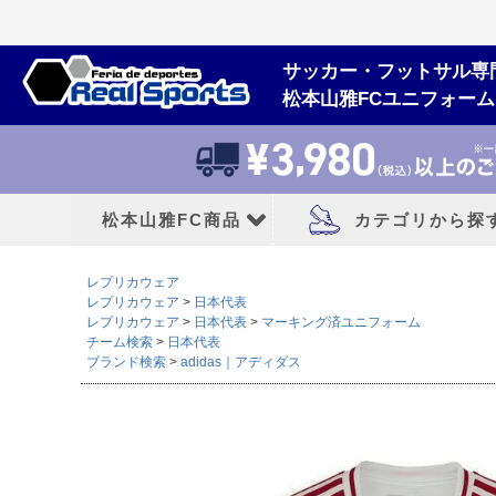
サッカー・フットサル専
松本山雅FCユニフォー
松本山雅FC商品
カテゴリから探
レプリカウェア
松本山雅FCユニフォーム
大人用フットボー
レプリカウェア
日本代表
レプリカウェア
日本代表
マーキング済ユニフォーム
チーム検索
日本代表
2026/27シーズン
サッカースパイク
ブランド検索
adidas｜アディダス
2026シーズン
トレーニングシューズ
2025シーズン
フットサルシューズ
2024シーズン
ランニングシューズ
サンダル|カジュアル