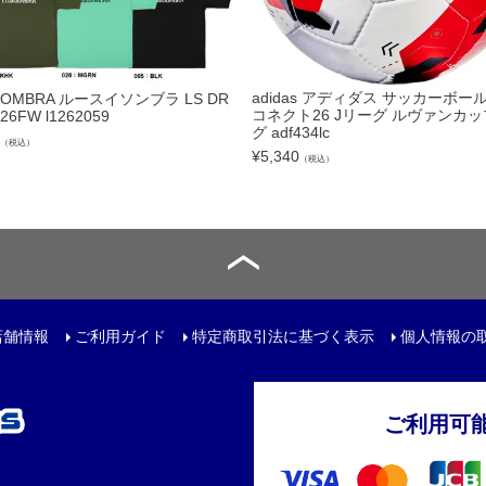
ット
adidas アディダス サッカーボール
SOMBRA ルースイソンブラ LS DR
コネクト26 Jリーグ ルヴァンカッ
 26FW l1262059
グ adf434lc
（税込）
¥
5,340
（税込）
用品
店舗情報
ご利用ガイド
特定商取引法に基づく表示
個人情報の
ご利用可