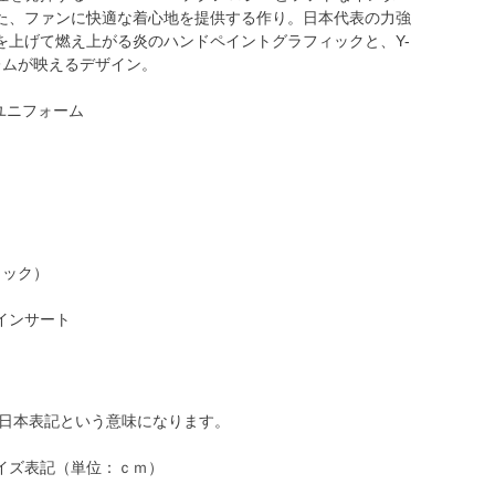
た、ファンに快適な着心地を提供する作り。日本代表の力強
を上げて燃え上がる炎のハンドペイントグラフィックと、Y-
レムが映えるデザイン。
イユニフォーム
ロック）
インサート
、日本表記という意味になります。
イズ表記（単位：ｃｍ）