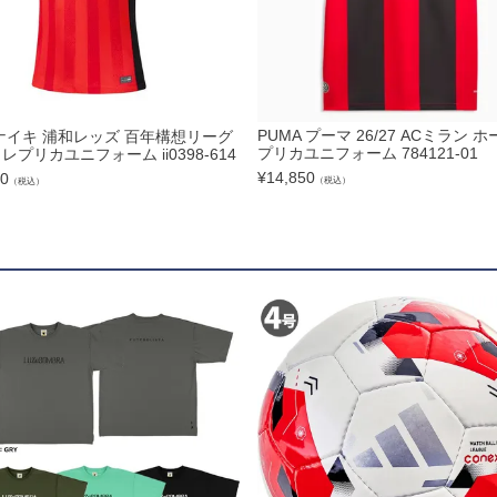
トリートボール
ール
PUMA プーマ 26/27 ACミラン ホ
E ナイキ 浦和レッズ 百年構想リーグ
リー
プリカユニフォーム 784121-01
レプリカユニフォーム ii0398-614
¥
14,850
90
（税込）
（税込）
サック
ュアルバック
レンチ
ター