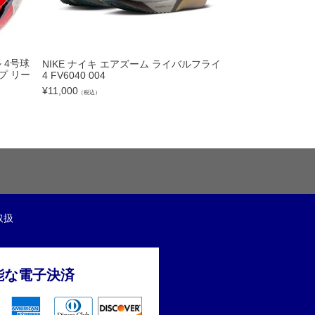
 4号球
NIKE ナイキ エアズーム ライバルフライ
《予約 8月中旬発送
プ リー
4 FV6040 004
ィダス 26/27 
プリカユニフォーム 
¥
11,000
（税込）
¥
9,350
（税込）
取扱
能な電子決済