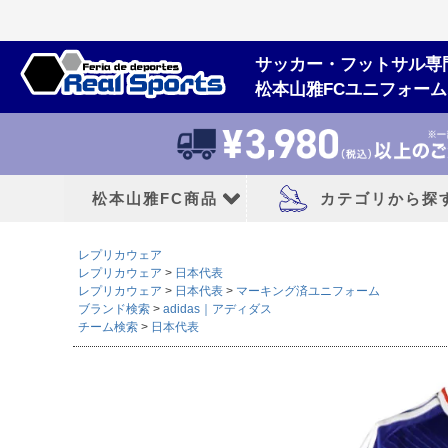
サッカー・フットサル専
松本山雅FCユニフォー
松本山雅FC商品
カテゴリから探
レプリカウェア
松本山雅FCユニフォーム
大人用フットボー
レプリカウェア
日本代表
レプリカウェア
日本代表
マーキング済ユニフォーム
ブランド検索
adidas｜アディダス
2026/27シーズン
サッカースパイク
チーム検索
日本代表
2026シーズン
トレーニングシューズ
2025シーズン
フットサルシューズ
2024シーズン
ランニングシューズ
サンダル|カジュアル