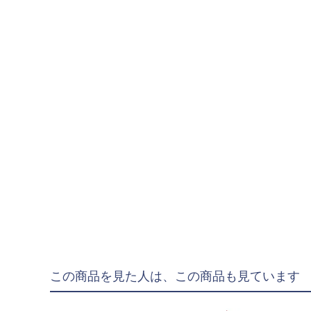
"goleador｜ゴレア
"gol.｜ゴル
"SY32 by SWEET YE
ジュニアウェア
NIKE|ナイキ
adidas|アディダス
PUMA|プーマ
SVOLME|スボルメ
LUZeSOMBRA|ル
ATHLETA|アスレタ
soccer junky|Claudi
この商品を見た人は、この商品も見ています
Spazio|スパッツィオ
UMBRO|アンブロ