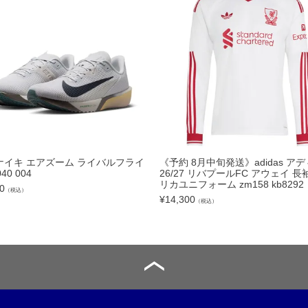
トリートボール
ール
リー
サック
ュアルバック
E ナイキ エアズーム ライバルフライ
《予約 8月中旬発送》adidas ア
040 004
26/27 リバプールFC アウェイ 長
リカユニフォーム zm158 kb8292
0
（税込）
¥
14,300
（税込）
レンチ
ター