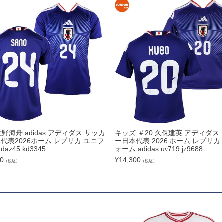
ズコート
品
ブ
佐野海舟 adidas アディダス サッカ
キッズ ＃20 久保建英 アディダス
リー
本代表2026ホーム レプリカ ユニフ
ー日本代表 2026 ホーム レプリカ
az45 kd3345
ォーム adidas uv719 jz9688
50
¥
14,300
（税込）
（税込）