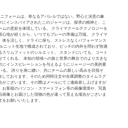
ム ユニフォームは、単なるアパレルではない。野心と決意の象
テーマにインスパイアされたこのジャージは、探求の精神と、こ
ームの意欲を体現している。 クライマクールテクノロジーを
着心地が続くから、いつでもプレーの準備は万端。 クライマ
、体を涼しく、ドライに保ち、ストレスなくパフォーマンス
ブルニット生地で構成されており、ピッチの内外を問わず快適
るスリムフィットのシルエット。 スタンドにいても、コート
せてくれる。 未知の領域への旅と世界の舞台でのより大きな
方にインスピレーションを与えるようにジャージーの美的要
いる。 誇りを身に纏い、共にチームの新しい高みを目指そ
共有しております。そのため同時注文や在庫調整のタイムラグ
合がございます。その際はメールにてご連絡差し上げますが
、お客様のパソコン・スマートフォン等の画像環境や、写真
品画像とお届けした現物の色が違って見える場合がございま
文をお願いいたします。