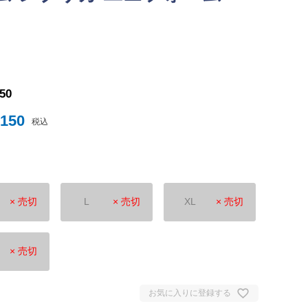
ナイテッド
トスパーFC
150
,150
税込
× 売切
L
× 売切
XL
× 売切
ュンヘン
ムント
ジェルマン
× 売切
セイユ
ン
お気に入りに登録する