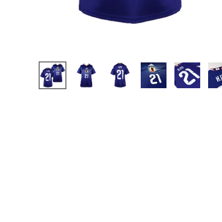
【JR】日本代表
【JR】クラブチーム
【JR】ナショナルチ
サッカーチームオ
日本代表
クラブチーム
ナショナルチーム
Jリーグ
ウェア
"NIKE|ナイキ
"adidas|アディダス