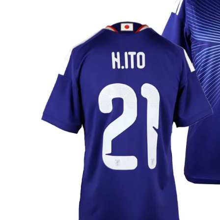
adidas x 松本山雅FC
ジュニア用フット
adidas選手着用商品
Jr サッカースパイク
adidas Matsumoto Yamaga Collection
Jr トレーニングシューズ
松本山雅FC商品SALEコーナー
Jr フットサルシューズ (
レプリカウェア
松本山雅FC商品SALEコーナー
日本代表
クラブチーム
【スクール生限定】松本山雅FCスクールウェア
ナショナルチーム
Jリーグ
ジュニアレプリカ