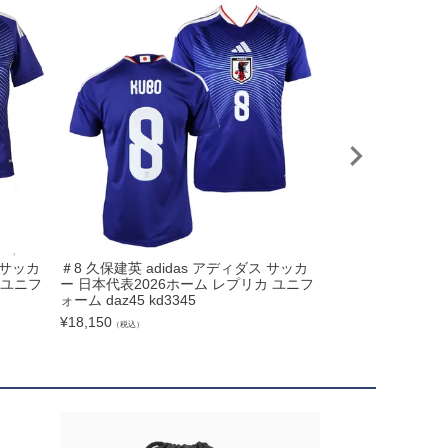
 サッカ
＃8 久保建英 adidas アディダス サッカ
＃13 中村敬斗 
 ユニフ
ー 日本代表2026ホーム レプリカ ユニフ
代表 2026 ホ
ォーム daz45 kd3345
adidas daz45 kd
¥
18,150
¥
18,150
（税込）
（税込）