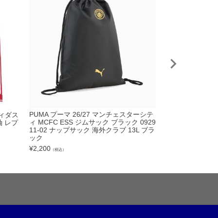
PUMA プーマ 2
PUMA プーマ 26/27 マンチェスターシテ
ディダス
ィ プレマッチシャツ
ィ MCFC ESS ジムサック ブラック 0929
袖 レプ
2
11-02 ナップサック 海外クラブ 13L ブラ
ック
¥
8,250
（税込）
¥
2,200
（税込）