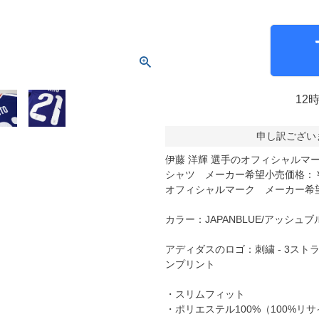
molten｜モルテン
アヤックス
FOOOOTY｜フーティ
セルティック
Klitchit｜クリッチ
インテル・マイア
ーム
Desporte｜デスポルチ
リーベルプレート
goleador｜ゴレアドール
日本代表
フィシャルグッズ
12
SULLO｜スージョ
ドイツ代表
申し訳ござい
gol.｜ゴル
スペイン代表
TABIO｜タビオ
ベルギー代表
伊藤 洋輝 選手のオフィシャルマ
シャツ メーカー希望小売価格：￥1
TAPEDESIGN｜テープデザイン
フランス代表
オフィシャルマーク メーカー希望小
Goodsman｜グッズマン
ポルトガル代表
カラー：JAPANBLUE/アッシュブ
HOSOCCER｜エイチオーサッカー
イングランド代表
SY32 by SWEET YEARS｜ｽｳｨｰﾄｲﾔｰｽﾞ
クロアチア代表
アディダスのロゴ：刺繍 - 3スト
ンプリント
sfida｜スフィーダ
オランダ代表
ZAMST｜ザムスト
ナイジェリア代表
・スリムフィット
・ポリエステル100%（100%リ
MCDAVID｜マクダビッド
イタリア代表