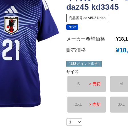
daz45 kd3345
New Balance｜ニューバランス
チェルシーFC
ボールシューズ
UMBRO｜アンブロ
マンチェスターユ
商品番号
daz45-21-hito
SVOLME｜スボルメ
アーセナルFC
NEW
ATHLETA｜アスレタ
トッテナム・ホッ
メーカー希望価格
¥
18,
 (TURF)
hummel｜ヒュンメル
レスターシティ
INDOOR)
¥
18
販売価格
LUZeSOMBRA｜ルースイソンブラ
ユヴェントスFC
soccer junky｜Claudio Pandiani
ACミラン
[
182
ポイント進呈 ]
SOCCER NUT｜サッカーナッツ
インテル
サイズ
Spazio｜スパッツィオ
ASローマ
S
× 売切
M
Earls Court｜アールズコート
FCバイエルンミ
PENALTY｜ペナルティ
ボルシア・ドルト
GAVIC｜ガビック
PSG｜パリサン
2XL
× 売切
3XL
reusch｜ロイシュ
オリンピックマル
ウェア
uhlsport｜ウールシュポルト
オリンピックリヨ