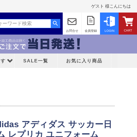
ゲスト 様こんにちは
CART
お問合せ
会員登録
LOGIN
探す
SALE一覧
お気に入り商品
ッド
didas アディダス サッカー日
ティFC
ーム レプリカ ユニフォーム