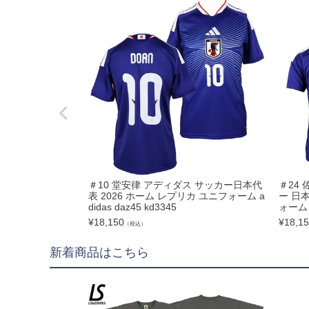
hummel|ヒュンメル
Earls Court|アール
その他
ゴールキーパー用
ゴールキーパーグロー
メンテナンス用品
ゴールキーパーウェア
＃10 堂安律 アディダス サッカー日本代
＃24 
サポーター｜アクセサ
表 2026 ホーム レプリカ ユニフォーム a
ー 日
didas daz45 kd3345
ォーム d
サッカーボール
¥
18,150
¥
18,1
（税込）
新着商品はこちら
サッカーボール5号球
サッカーボール4号球
サッカーボール3号球