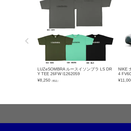
フットサルボール|ス
リフティング|ミニボ
ボールアクセサリー
サッカーアクセサ
シューズケース|ジム
スポーツバッグ|カジ
LUZeSOMBRA ルースイソンブラ LS DR
NIK
シンガード
Y TEE 26FW l1262059
4 FV6
¥
8,250
¥
11,00
（税込）
シューレース
取り替え式スタッド|
お手入れグッズ
インソール
サポーター|プロテク
レフェリーアイテム