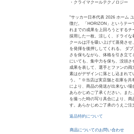
・クライマクールテクノロジー
YASUDA｜ヤスダ
ブラジル代表
BMZ
アルゼンチン代表
"サッカー日本代表 2026 ホー
徴だ。 「HORIZON」という
FINTA｜フィンタ
アメリカ代表
ルースイソンブラ
れまでの成果を上回ろうとするチ
メキシコ代表
採用した一枚。涼しく、ドライな
クールは汗を吸い上げて蒸発させ
io Pandiani
を発揮を後押ししてくれる。 ダ
さを保ちながら、体格を引き立て
ッカーナッツ
にいても、集中力を保ち、没頭さ
成果を表して、選手とファンの両
素はがデザインに落とし込まれて
ル
う。 " ※当店は実店舗と在庫を
により、商品の発送が出来ない場
あらかじめご了承ください。また
を撮った時の写り具合により、商
ィ
す。あらかじめご了承のうえご注
返品特約について
ルズコート
商品についてのお問い合わせ