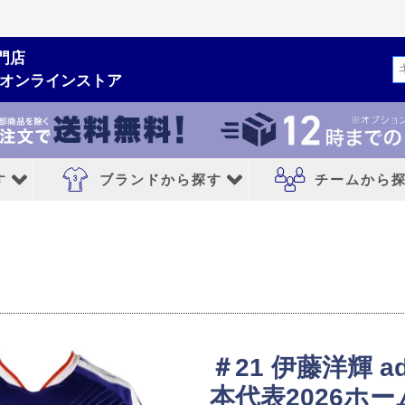
門店
検索
ムオンラインストア
す
ブランドから探す
チームから
ルシューズ
ブランドから探す
チームから探す
NIKE｜ナイキ
レアルマドリード
adidas｜アディダス
FCバルセロナ
MIZUNO｜ミズノ
アトレチコマドリ
＃21 伊藤洋輝 a
PUMA｜プーマ
マンチェスターシ
本代表2026ホ
シューズ
asics｜アシックス
リバプールFC