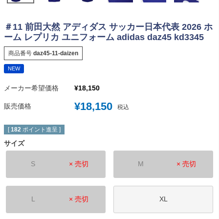
＃11 前田大然 アディダス サッカー日本代表 2026 ホ
ーム レプリカ ユニフォーム adidas daz45 kd3345
商品番号
daz45-11-daizen
NEW
メーカー希望価格
¥
18,150
¥
18,150
販売価格
税込
[
182
ポイント進呈 ]
サイズ
S
× 売切
M
× 売切
L
× 売切
XL