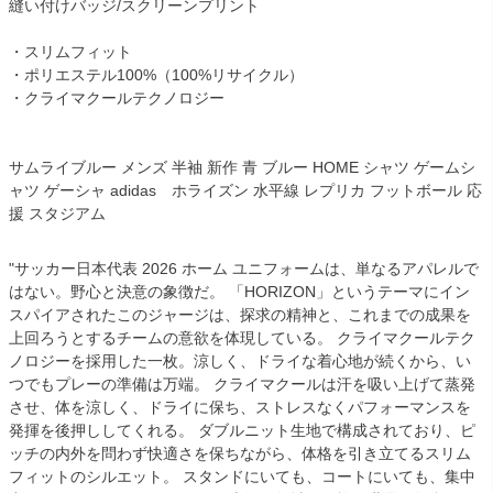
縫い付けバッジ/スクリーンプリント
・スリムフィット
・ポリエステル100%（100%リサイクル）
・クライマクールテクノロジー
サムライブルー メンズ 半袖 新作 青 ブルー HOME シャツ ゲームシ
ャツ ゲーシャ adidas ホライズン 水平線 レプリカ フットボール 応
援 スタジアム
"サッカー日本代表 2026 ホーム ユニフォームは、単なるアパレルで
はない。野心と決意の象徴だ。 「HORIZON」というテーマにイン
スパイアされたこのジャージは、探求の精神と、これまでの成果を
上回ろうとするチームの意欲を体現している。 クライマクールテク
ノロジーを採用した一枚。涼しく、ドライな着心地が続くから、い
つでもプレーの準備は万端。 クライマクールは汗を吸い上げて蒸発
させ、体を涼しく、ドライに保ち、ストレスなくパフォーマンスを
発揮を後押ししてくれる。 ダブルニット生地で構成されており、ピ
ッチの内外を問わず快適さを保ちながら、体格を引き立てるスリム
フィットのシルエット。 スタンドにいても、コートにいても、集中