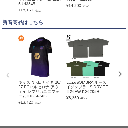
5 kd3345
¥
14,300
¥
13,20
（税込）
¥
18,150
（税込）
新着商品はこちら
adid
キッズ NIKE ナイキ 26/
LUZeSOMBRA ルース
カーボー
27 FCバルセロナ アウ
イソンブラ LS DRY TE
クト26
ェイ レプリカユニフォ
E 26FW l1262059
ンカップ
ーム ii1674-505
¥
8,250
（税込）
lc
¥
13,420
（税込）
¥
5,540