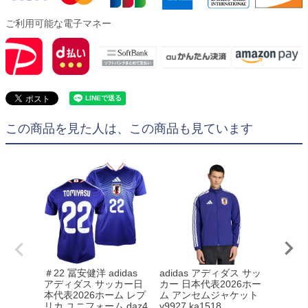
ご利用可能な電子マネー
この商品を見た人は、この商品も見ています
＃22 冨安健洋 adidas
adidas アディダス サッ
アディ
アディダス サッカー日
カー 日本代表2026ホー
本代表2
本代表2026ホーム レプ
ム アンセムジャケット
リカ ユ
リカ ユニフォーム daz4
v9927 ka1518
as daz