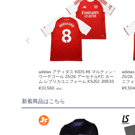
hummel|ヒュンメル
Earls Court|アール
その他
ゴールキーパー用
ゴールキーパーグロー
メンテナンス用品
adidas アディダス KIDS #8 マルティン・
adid
ゴールキーパーウェア
ウーデゴール 25/26 アーセナルFC ホー
25/2
ム レプリカユニフォーム KSJ52 JI9533
ニフォー
サポーター｜アクセサ
¥
10,560
¥
9,504
（税込）
サッカーボール
新着商品はこちら
サッカーボール5号球
サッカーボール4号球
サッカーボール3号球