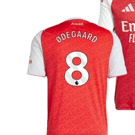
adidas x 松本山雅FC
ジュニア用フット
adidas選手着用商品
Jr サッカースパイク
adidas Matsumoto Yamaga Collection
Jr トレーニングシューズ
松本山雅FC商品SALEコーナー
Jr フットサルシューズ (
レプリカウェア
松本山雅FC商品SALEコーナー
日本代表
クラブチーム
【スクール生限定】松本山雅FCスクールウェア
ナショナルチーム
Jリーグ
ジュニアレプリカ