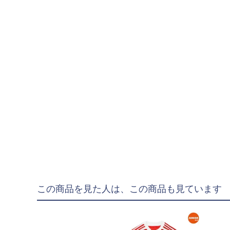
"goleador｜ゴレア
"gol.｜ゴル
"SY32 by SWEET YE
ジュニアウェア
NIKE|ナイキ
adidas|アディダス
PUMA|プーマ
SVOLME|スボルメ
LUZeSOMBRA|ル
ATHLETA|アスレタ
この商品を見た人は、この商品も見ています
soccer junky|Claudi
Spazio|スパッツィオ
UMBRO|アンブロ