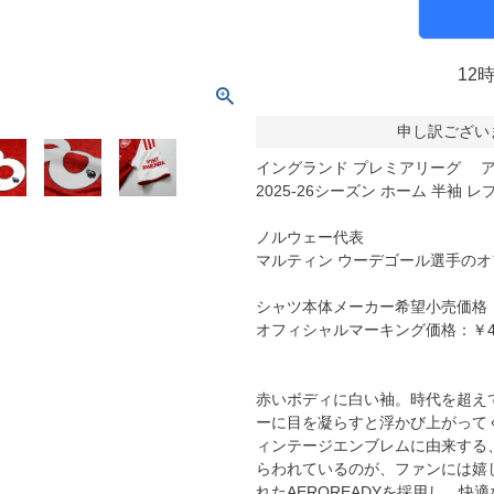
molten｜モルテン
アヤックス
FOOOOTY｜フーティ
セルティック
12
Klitchit｜クリッチ
インテル・マイア
ーム
Desporte｜デスポルチ
リーベルプレート
申し訳ござい
goleador｜ゴレアドール
日本代表
フィシャルグッズ
イングランド プレミアリーグ ア
SULLO｜スージョ
ドイツ代表
2025-26シーズン ホーム 半袖 
gol.｜ゴル
スペイン代表
ノルウェー代表
TABIO｜タビオ
ベルギー代表
マルティン ウーデゴール選手の
TAPEDESIGN｜テープデザイン
フランス代表
シャツ本体メーカー希望小売価格：￥
Goodsman｜グッズマン
ポルトガル代表
オフィシャルマーキング価格：￥4,
HOSOCCER｜エイチオーサッカー
イングランド代表
SY32 by SWEET YEARS｜ｽｳｨｰﾄｲﾔｰｽﾞ
クロアチア代表
赤いボディに白い袖。時代を超えて
sfida｜スフィーダ
オランダ代表
ーに目を凝らすと浮かび上がって
ィンテージエンブレムに由来する
ZAMST｜ザムスト
ナイジェリア代表
らわれているのが、ファンには嬉
MCDAVID｜マクダビッド
イタリア代表
れたAEROREADYを採用し、