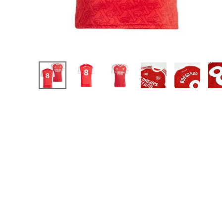
【JR】日本代表
【JR】クラブチーム
【JR】ナショナルチ
サッカーチームオ
日本代表
クラブチーム
ナショナルチーム
Jリーグ
ウェア
"NIKE|ナイキ
"adidas|アディダス