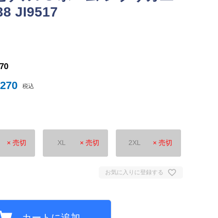
 JI9517
ナイテッド
トスパーFC
270
,270
税込
× 売切
XL
× 売切
2XL
× 売切
ュンヘン
ムント
お気に入りに登録する
ジェルマン
セイユ
ン
カートに追加