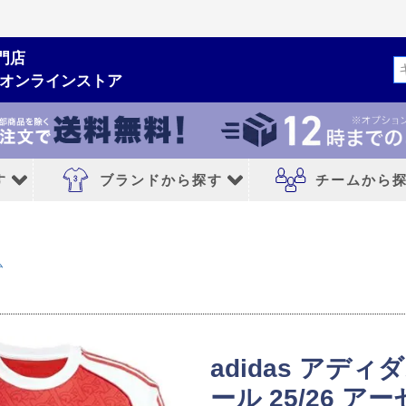
門店
検索
ムオンラインストア
す
ブランドから探す
チームから
ルシューズ
ブランドから探す
チームから探す
ム
NIKE｜ナイキ
レアルマドリード
adidas｜アディダス
FCバルセロナ
MIZUNO｜ミズノ
アトレチコマドリ
adidas アデ
PUMA｜プーマ
マンチェスターシ
ール 25/26 
シューズ
asics｜アシックス
リバプールFC