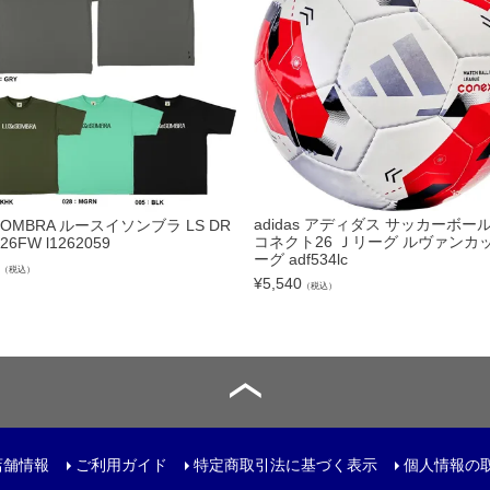
トリートボール
ール
リー
サック
adidas アディダス サッカーボール
SOMBRA ルースイソンブラ LS DR
ュアルバック
コネクト26 Ｊリーグ ルヴァンカッ
 26FW l1262059
ーグ adf534lc
（税込）
¥
5,540
（税込）
レンチ
ター
店舗情報
ご利用ガイド
特定商取引法に基づく表示
個人情報の