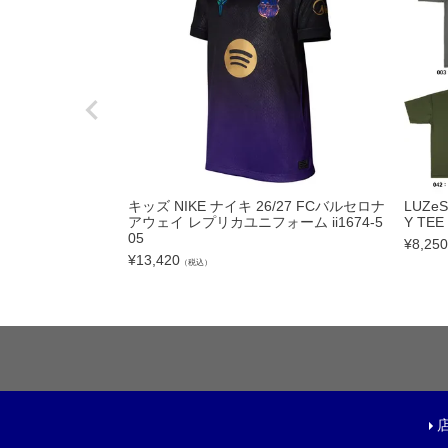
フットサルボール|ス
リフティング|ミニボ
ボールアクセサリー
サッカーアクセサ
シューズケース|ジム
キッズ NIKE ナイキ 26/27 FCバルセロナ
LUZe
スポーツバッグ|カジ
アウェイ レプリカユニフォーム ii1674-5
Y TEE
05
¥
8,250
シンガード
¥
13,420
（税込）
シューレース
取り替え式スタッド|
お手入れグッズ
インソール
サポーター|プロテク
レフェリーアイテム