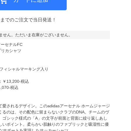
時までのご注文で当日発送！
ミCF
ません。ただいま在庫がございません。
ーセナルFC
レプリカシャツ
オフィシャルマーキング入り
13,200-税込
070-税込
愛されるデザイン。このadidasアーセナル ホームジャージ
くるのは、その配色に留まらないクラブのDNA。チームのヴ
、ゴシック様式の「A」の文字が前面と背面に繰り返しあし
しいポイント。柔らかい肌触りのファブリックと吸湿性に優
快適なサポートを実現したサッカーシャツ。