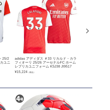
25/2
adidas アディダス ＃33 リカルド・カラ
PUMA プーマ 
リカユニ
フィオーリ 25/26 アーセナルFC ホーム
ス 25/26 マン
レプリカユニフォーム KSJ38 JI9517
レプリカシャツ 780
¥
15,224
¥
14,520
（税込）
（税込）