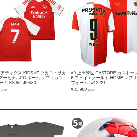
ズコート
品
ブ
as アディダス KIDS #7 ブカヨ・サカ
#9 上田綺世 CASTORE カストーレ 
6 アーセナルFC ホーム レプリカユ
6 フェイエノールト HOME レプ
ム KSJ52 JI9533
フォーム tw12221
リー
¥
31,900
（税込）
（税込）