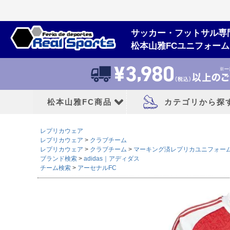
サッカー・フットサル専
松本山雅FCユニフォー
松本山雅FC商品
カテゴリから探
レプリカウェア
松本山雅FCユニフォーム
大人用フットボー
レプリカウェア
クラブチーム
レプリカウェア
クラブチーム
マーキング済レプリカユニフォー
ブランド検索
adidas｜アディダス
2026/27シーズン
サッカースパイク
チーム検索
アーセナルFC
2026シーズン
トレーニングシューズ
2025シーズン
フットサルシューズ
2024シーズン
ランニングシューズ
サンダル|カジュアル