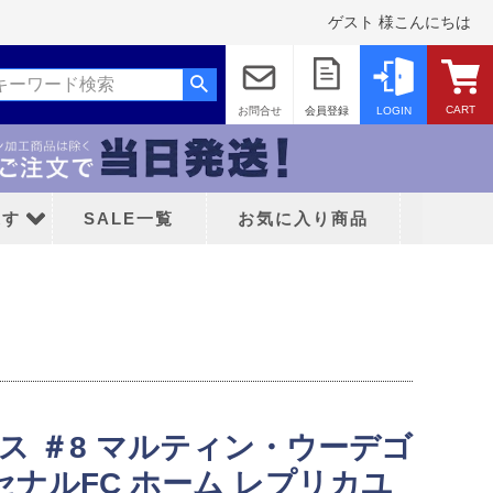
ゲスト 様こんにちは
CART
お問合せ
会員登録
LOGIN
探す
SALE一覧
お気に入り商品
ッド
ィダス ＃8 マルティン・ウーデゴ
ティFC
アーセナルFC ホーム レプリカユ