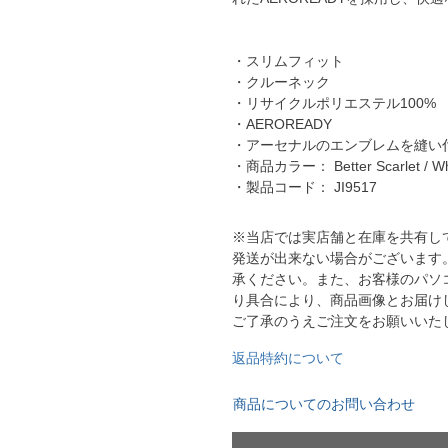
YASUDA｜ヤスダ
ブラジル代表
BMZ
アルゼンチン代表
・スリムフィット
FINTA｜フィンタ
アメリカ代表
・クルーネック
ルースイソンブラ
・リサイクルポリエステル100%
メキシコ代表
・AEROREADY
・アーセナルのエンブレムを縫い
io Pandiani
・商品カラー： Better Scarlet / Wh
・製品コード： JI9517
ッカーナッツ
※当店では実店舗と在庫を共有し
ル
発送が出来ない場合がございます
承ください。また、お客様のパソ
り具合により、商品画像とお届け
ご了承のうえご注文をお願いいた
ィ
返品特約について
ルズコート
商品についてのお問い合わせ