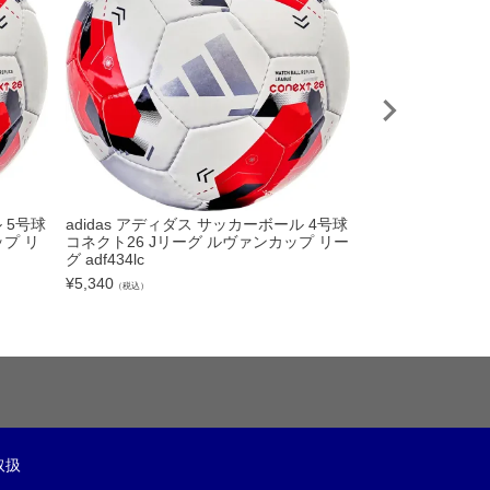
 5号球
adidas アディダス サッカーボール 4号球
NIKE ナイキ 
プ リ
コネクト26 Jリーグ ルヴァンカップ リー
4 FV6040 004
グ adf434lc
¥
11,000
（税込）
¥
5,340
（税込）
取扱