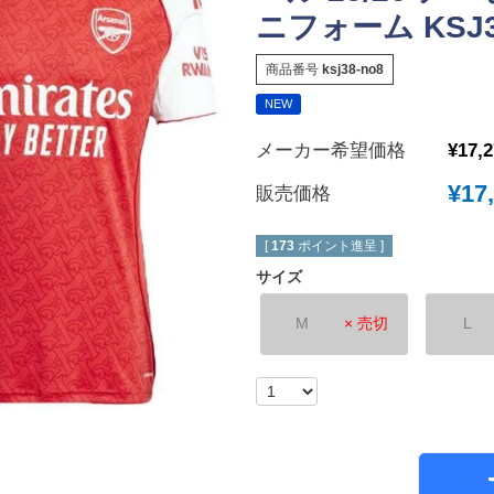
ニフォーム KSJ38
New Balance｜ニューバランス
チェルシーFC
ボールシューズ
UMBRO｜アンブロ
マンチェスターユ
商品番号
ksj38-no8
SVOLME｜スボルメ
アーセナルFC
NEW
ATHLETA｜アスレタ
トッテナム・ホッ
メーカー希望価格
¥
17,
 (TURF)
hummel｜ヒュンメル
レスターシティ
INDOOR)
¥
17
販売価格
LUZeSOMBRA｜ルースイソンブラ
ユヴェントスFC
soccer junky｜Claudio Pandiani
ACミラン
[
173
ポイント進呈 ]
SOCCER NUT｜サッカーナッツ
インテル
サイズ
Spazio｜スパッツィオ
ASローマ
M
× 売切
L
Earls Court｜アールズコート
FCバイエルンミ
PENALTY｜ペナルティ
ボルシア・ドルト
GAVIC｜ガビック
PSG｜パリサン
reusch｜ロイシュ
オリンピックマル
ウェア
uhlsport｜ウールシュポルト
オリンピックリヨ