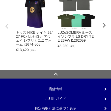
adid
キッズ NIKE ナイキ 26/
LUZeSOMBRA ルース
カーボー
27 FCバルセロナ アウ
イソンブラ LS DRY TE
クト26
ェイ レプリカユニフォ
E 26FW l1262059
ンカップ
ーム ii1674-505
¥
8,250
（税込）
lc
¥
13,420
（税込）
¥
5,540
店舗情報
ご利用ガイド
特定商取引法に基づく表示