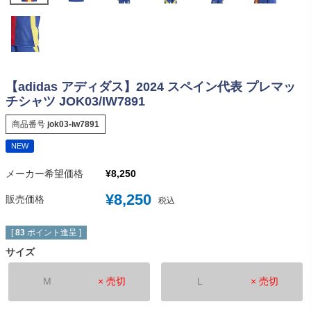
【adidas アディダス】2024 スペイン代表 プレマッ
チシャツ JOK03/IW7891
商品番号
jok03-iw7891
NEW
メーカー希望価格
¥
8,250
¥
8,250
販売価格
税込
[
83
ポイント進呈 ]
サイズ
M
× 売切
L
× 売切