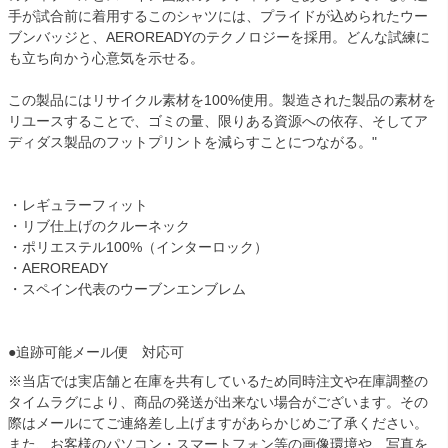
手が試合前に着用するこのシャツには、プライドが込められたウー
ブンバッジと、AEROREADYのテクノロジーを採用。どんな試練に
も立ち向かう心意気を示せる。
この製品にはリサイクル素材を100%使用。製造された製品の素材を
リユースすることで、ゴミの量、限りある資源への依存、そしてア
ディダス製品のフットプリントを減らすことにつながる。"
・レギュラーフィット
・リブ仕上げのクルーネック
・ポリエステル100%（インターロック）
・AEROREADY
・スペイン代表のウーブンエンブレム
●追跡可能メール便 対応可
※当店では実店舗と在庫を共有しているため同時注文や在庫調整の
タイムラグにより、商品の発送が出来ない場合がございます。その
際はメールにてご連絡差し上げますがあらかじめご了承ください。
また、お客様のパソコン・スマートフォン等の画像環境や、写真を