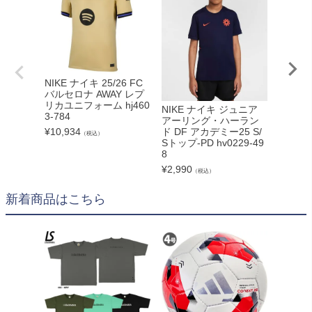
NIKE ナイキ 25/26 FC
バルセロナ AWAY レプ
リカユニフォーム hj460
NIKE ナイキ ジュニア
NIKE
3-784
アーリング・ハーラン
アーリ
¥
10,934
ド DF アカデミー25 S/
ド DF 
（税込）
Sトップ-PD hv0229-49
Sトップ-
8
9
¥
2,990
¥
2,990
（税込）
新着商品はこちら