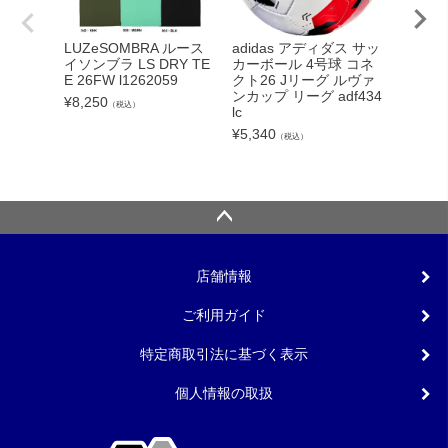
adidas アディダス サッ
LUZeSOMBRA ルース
NIKE
カーボール 4号球 コネ
イソンブラ LS DRY TE
ライバル
クト26 Jリーグ ルヴァ
E 26FW l1262059
40 004
ンカップ リーグ adf434
¥
8,250
¥
11,00
（税込）
lc
¥
5,340
（税込）
店舗情報
ご利用ガイド
特定商取引法に基づく表示
個人情報の取扱