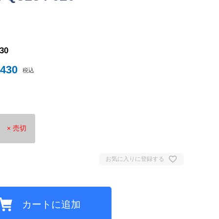
ナイテッド
430
トスパーFC
,430
税込
× 売切
）
ュンヘン
お気に入りに登録する
ムント
ジェルマン
セイユ
カートに追加
ン