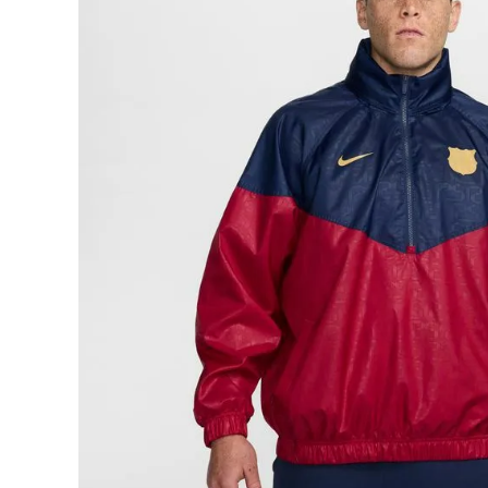
adidas x 松本山雅FC
ジュニア用フット
adidas選手着用商品
Jr サッカースパイク
adidas Matsumoto Yamaga Collection
Jr トレーニングシューズ
松本山雅FC商品SALEコーナー
Jr フットサルシューズ (
レプリカウェア
松本山雅FC商品SALEコーナー
日本代表
クラブチーム
【スクール生限定】松本山雅FCスクールウェア
ナショナルチーム
Jリーグ
ジュニアレプリカ