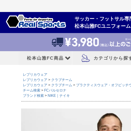
サッカー・フットサル専
松本山雅FCユニフォー
松本山雅FC商品
カテゴリから探
レプリカウェア
松本山雅FCユニフォーム
大人用フットボー
レプリカウェア
クラブチーム
レプリカウェア
クラブチーム
プラクティスウェア・オフピッチ
チーム検索
FCバルセロナ
2026/27シーズン
サッカースパイク
ブランド検索
NIKE｜ナイキ
2026シーズン
トレーニングシューズ
2025シーズン
フットサルシューズ
2024シーズン
ランニングシューズ
サンダル|カジュアル