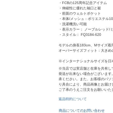
・FCBの125周年記念アイテム
YASUDA｜ヤスダ
ブラジル代表
・伸縮性に優れた袖口と裾
BMZ
アルゼンチン代表
・前面のウェルトポケット
・本体/メッシュ：ポリエステル10
FINTA｜フィンタ
アメリカ代表
・洗濯機洗い可能
ルースイソンブラ
メキシコ代表
・表示カラー： ノーブルレッド/
・スタイル： FQ3184-620
io Pandiani
モデルの身長183cm、Mサイズ着
ッカーナッツ
オーバーサイズフィット：大きめ
※インターナショナルサイズを日
ル
※当店では実店舗と在庫を共有し
発送が出来ない場合がございます
承ください。また、お客様のパソ
り具合により、商品画像とお届け
ィ
ご了承のうえご注文をお願いいた
返品特約について
ルズコート
商品についてのお問い合わせ