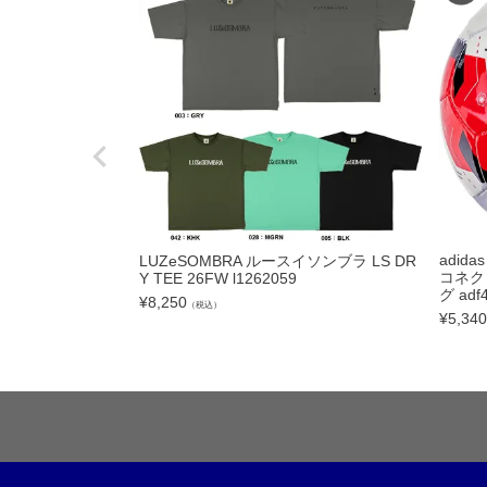
フットサルボール|ス
リフティング|ミニボ
ボールアクセサリー
サッカーアクセサ
シューズケース|ジム
スポーツバッグ|カジ
adid
LUZeSOMBRA ルースイソンブラ LS DR
シンガード
コネク
Y TEE 26FW l1262059
グ adf4
¥
8,250
シューレース
（税込）
¥
5,340
取り替え式スタッド|
お手入れグッズ
インソール
サポーター|プロテク
レフェリーアイテム