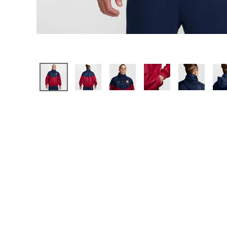
【JR】日本代表
【JR】クラブチーム
【JR】ナショナルチ
サッカーチームオ
日本代表
クラブチーム
ナショナルチーム
Jリーグ
ウェア
"NIKE|ナイキ
"adidas|アディダス