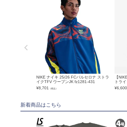
hummel|ヒュンメル
Earls Court|アール
その他
ゴールキーパー用
ゴールキーパーグロー
メンテナンス用品
ゴールキーパーウェア
サポーター｜アクセサ
NIKE ナイキ 25/26 FCバルセロナ ストラ
【NIK
イクTFV ウーブンJK fz1281-431
トライク
¥
8,701
¥
6,600
（税込）
サッカーボール
新着商品はこちら
サッカーボール5号球
サッカーボール4号球
サッカーボール3号球