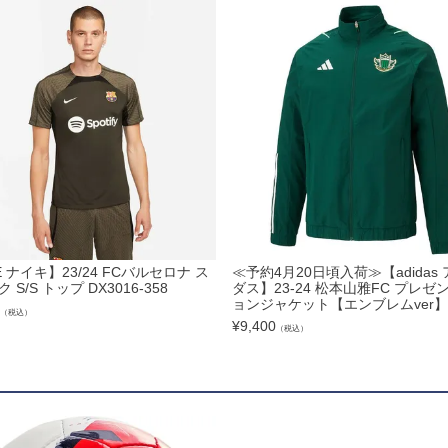
ズコート
品
ブ
リー
E ナイキ】23/24 FCバルセロナ ス
≪予約4月20日頃入荷≫【adidas
 S/S トップ DX3016-358
ダス】23-24 松本山雅FC プレゼ
ョンジャケット【エンブレムver】
（税込）
¥
9,400
（税込）