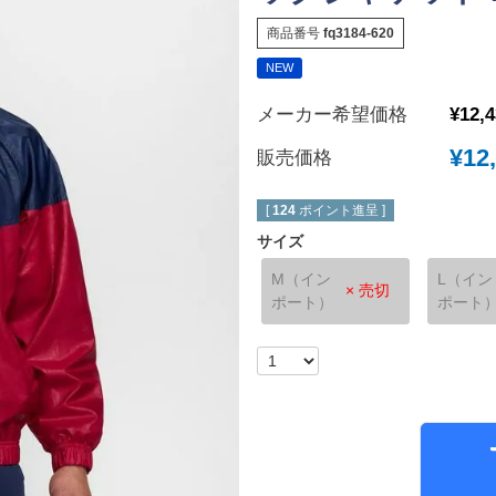
New Balance｜ニューバランス
チェルシーFC
商品番号
fq3184-620
ボールシューズ
UMBRO｜アンブロ
マンチェスターユ
NEW
SVOLME｜スボルメ
アーセナルFC
メーカー希望価格
¥
12,
ATHLETA｜アスレタ
トッテナム・ホッ
 (TURF)
¥
12
販売価格
hummel｜ヒュンメル
レスターシティ
INDOOR)
LUZeSOMBRA｜ルースイソンブラ
ユヴェントスFC
[
124
ポイント進呈 ]
soccer junky｜Claudio Pandiani
ACミラン
サイズ
SOCCER NUT｜サッカーナッツ
インテル
M（イン
L（イン
× 売切
ポート）
ポート
Spazio｜スパッツィオ
ASローマ
Earls Court｜アールズコート
FCバイエルンミ
PENALTY｜ペナルティ
ボルシア・ドルト
GAVIC｜ガビック
PSG｜パリサン
reusch｜ロイシュ
オリンピックマル
ウェア
uhlsport｜ウールシュポルト
オリンピックリヨ