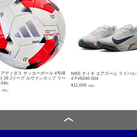
トリートボール
ール
リー
サック
ュアルバック
as アディダス サッカーボール 4号球
NIKE ナイキ エアズーム ライバ
ト26 Jリーグ ルヴァンカップ リー
4 FV6040 004
34lc
¥
11,000
（税込）
（税込）
レンチ
ター