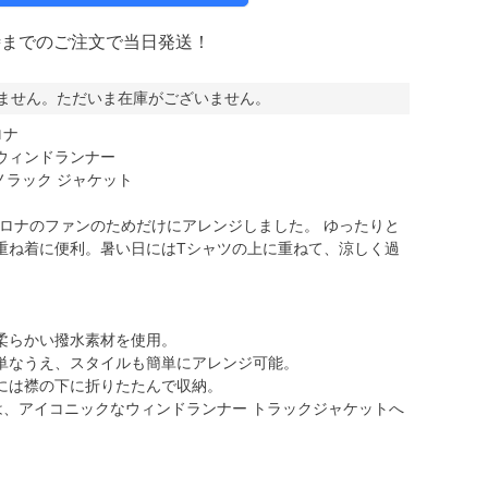
時までのご注文で当日発送！
ミCF
ません。ただいま在庫がございません。
ロナ
ナ ウィンドランナー
ノラック ジャケット
ルセロナのファンのためだけにアレンジしました。 ゆったりと
重ね着に便利。暑い日にはTシャツの上に重ねて、涼しく過
柔らかい撥水素材を使用。
単なうえ、スタイルも簡単にアレンジ可能。
には襟の下に折りたたんで収納。
は、アイコニックなウィンドランナー トラックジャケットへ