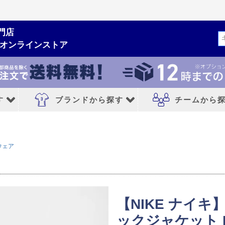
門店
検索
ムオンラインストア
す
ブランドから探す
チームから
ルシューズ
ブランドから探す
チームから探す
ウェア
NIKE｜ナイキ
レアルマドリード
adidas｜アディダス
FCバルセロナ
MIZUNO｜ミズノ
アトレチコマドリ
【NIKE ナイキ】
PUMA｜プーマ
マンチェスターシ
ックジャケット FQ
シューズ
asics｜アシックス
リバプールFC