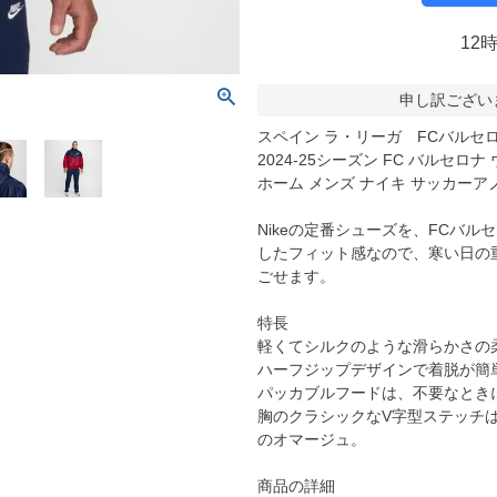
molten｜モルテン
アヤックス
12
FOOOOTY｜フーティ
セルティック
Klitchit｜クリッチ
インテル・マイア
ーム
申し訳ござい
Desporte｜デスポルチ
リーベルプレート
スペイン ラ・リーガ FCバルセ
goleador｜ゴレアドール
日本代表
フィシャルグッズ
2024-25シーズン FC バルセロ
SULLO｜スージョ
ドイツ代表
ホーム メンズ ナイキ サッカーア
gol.｜ゴル
スペイン代表
Nikeの定番シューズを、FCバ
TABIO｜タビオ
ベルギー代表
したフィット感なので、寒い日の
ごせます。
TAPEDESIGN｜テープデザイン
フランス代表
Goodsman｜グッズマン
ポルトガル代表
特長
軽くてシルクのような滑らかさの
HOSOCCER｜エイチオーサッカー
イングランド代表
ハーフジップデザインで着脱が簡
SY32 by SWEET YEARS｜ｽｳｨｰﾄｲﾔｰｽﾞ
クロアチア代表
パッカブルフードは、不要なとき
胸のクラシックなV字型ステッチ
sfida｜スフィーダ
オランダ代表
のオマージュ。
ZAMST｜ザムスト
ナイジェリア代表
MCDAVID｜マクダビッド
イタリア代表
商品の詳細