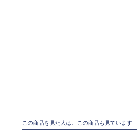
"goleador｜ゴレア
"gol.｜ゴル
"SY32 by SWEET YE
ジュニアウェア
NIKE|ナイキ
adidas|アディダス
PUMA|プーマ
SVOLME|スボルメ
LUZeSOMBRA|ル
ATHLETA|アスレタ
soccer junky|Claudi
Spazio|スパッツィオ
この商品を見た人は、この商品も見ています
UMBRO|アンブロ