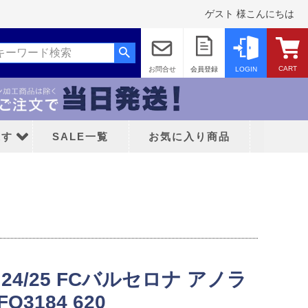
ゲスト 様こんにちは
CART
お問合せ
会員登録
LOGIN
探す
SALE一覧
お気に入り商品
ッド
24/25 FCバルセロナ アノラ
ティFC
3184 620