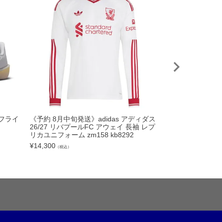
PUMA プーマ 2
ルフライ
《予約 8月中旬発送》adidas アディダス
ィ MCFC ESS 
26/27 リバプールFC アウェイ 長袖 レプ
11-02 ナップサ
リカユニフォーム zm158 kb8292
ック
¥
14,300
（税込）
¥
2,200
（税込）