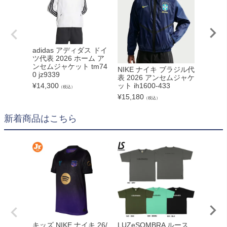
adidas アディダス ドイ
ATHLE
ツ代表 2026 ホーム ア
タ オ
ンセムジャケット tm74
レッチ 
NIKE ナイキ ブラジル代
0 jz9339
EI-120
表 2026 アンセムジャケ
¥
14,300
ット ih1600-433
¥
5,500
（税込）
¥
15,180
（税込）
新着商品はこちら
adid
キッズ NIKE ナイキ 26/
LUZeSOMBRA ルース