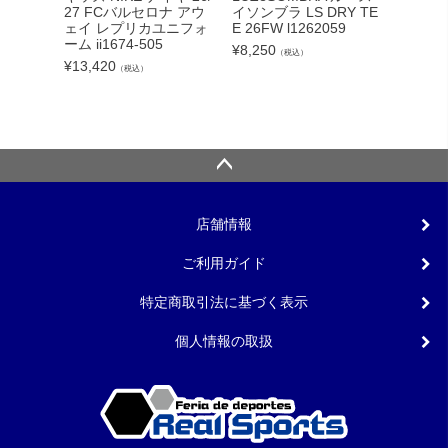
カーボー
27 FCバルセロナ アウ
イソンブラ LS DRY TE
クト26
ェイ レプリカユニフォ
E 26FW l1262059
ンカップ
ーム ii1674-505
¥
8,250
（税込）
lc
¥
13,420
（税込）
¥
5,540
店舗情報
ご利用ガイド
特定商取引法に基づく表示
個人情報の取扱