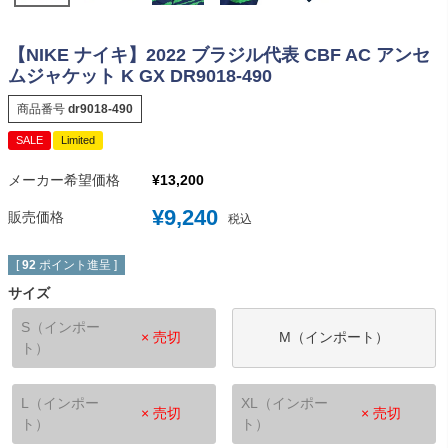
【NIKE ナイキ】2022 ブラジル代表 CBF AC アンセ
ムジャケット K GX DR9018-490
商品番号
dr9018-490
SALE
Limited
メーカー希望価格
¥
13,200
¥
9,240
販売価格
税込
[
92
ポイント進呈 ]
サイズ
S（インポー
× 売切
M（インポート）
ト）
L（インポー
XL（インポー
× 売切
× 売切
ト）
ト）