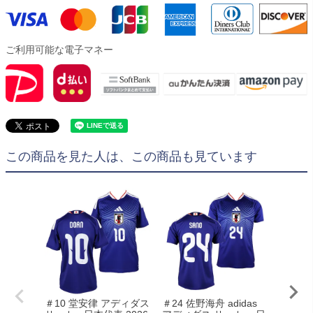
ご利用可能な電子マネー
この商品を見た人は、この商品も見ています
＃10 堂安律 アディダス
＃24 佐野海舟 adidas
adid