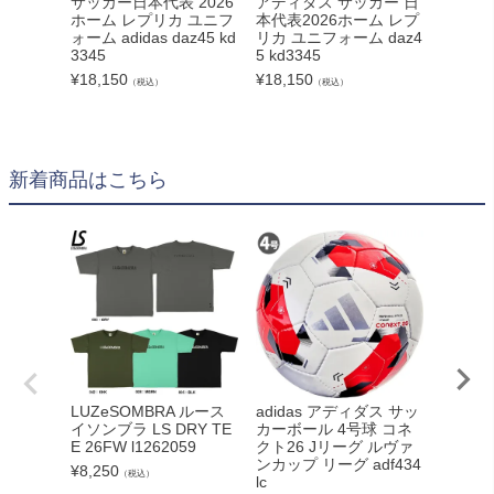
サッカー日本代表 2026
アディダス サッカー 日
カー日本
ホーム レプリカ ユニフ
本代表2026ホーム レプ
ェイ 長
ォーム adidas daz45 kd
リカ ユニフォーム daz4
フォーム 
3345
5 kd3345
¥
14,30
¥
18,150
¥
18,150
（税込）
（税込）
新着商品はこちら
adidas アディダス サッ
LUZeSOMBRA ルース
NIKE
カーボール 4号球 コネ
イソンブラ LS DRY TE
ライバル
クト26 Jリーグ ルヴァ
E 26FW l1262059
40 004
ンカップ リーグ adf434
¥
8,250
¥
11,00
（税込）
lc