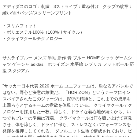
アディダスのロゴ：刺繍 - 3ストライプ：重ね付け - クラブの紋章：
縫い付けバッジ/スクリーンプリント
・スリムフィット
・ポリエステル100%（100%リサイクル）
・クライマクールテクノロジー
サムライブルー メンズ 半袖 新作 青 ブルー HOME シャツ ゲームシ
ャツ ゲーシャ adidas ホライズン 水平線 レプリカ フットボール 応
援 スタジアム
"サッカー日本代表 2026 ホーム ユニフォームは、単なるアパレルで
はない。野心と決意の象徴だ。 「HORIZON」というテーマにイン
スパイアされたこのジャージは、探求の精神と、これまでの成果を
上回ろうとするチームの意欲を体現している。 クライマクールテク
ノロジーを採用した一枚。涼しく、ドライな着心地が続くから、い
つでもプレーの準備は万端。 クライマクールは汗を吸い上げて蒸発
させ、体を涼しく、ドライに保ち、ストレスなくパフォーマンスを
発揮を後押ししてくれる。 ダブルニット生地で構成されており、ピ