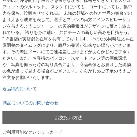
ッチの内外を問わず快適さを保ちながら、体格を引き立てるスリム
フィットのシルエット。 スタンドにいても、コートにいても、集中
力を保ち、没頭させてくれる。 未知の領域への旅と世界の舞台での
より大きな成果を表して、選手とファンの両方にインスピレーショ
ンを与えるようにジャージーの美的要素はがデザインに落とし込ま
れている。 誇りを身に纏い、共にチームの新しい高みを目指そう。
" ※当店は実店舗と在庫を共有しております。そのため同時注文や在
庫調整のタイムラグにより、商品の発送が出来ない場合がございま
す。その際はメールにてご連絡差し上げますがあらかじめご了承く
ださい。また、お客様のパソコン・スマートフォン等の画像環境
や、写真を撮った時の写り具合により、商品画像とお届けした現物
の色が違って見える場合がございます。あらかじめご了承のうえご
注文をお願いいたします。
返品特約について
商品についてのお問い合わせ
お支払い方法
ご利用可能なクレジットカード