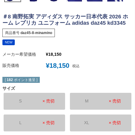
＃8 南野拓実 アディダス サッカー日本代表 2026 ホ
ーム レプリカ ユニフォーム adidas daz45 kd3345
商品番号
daz45-8-minamino
NEW
メーカー希望価格
¥
18,150
¥
18,150
販売価格
税込
[
182
ポイント進呈 ]
サイズ
S
× 売切
M
× 売切
L
× 売切
XL
× 売切