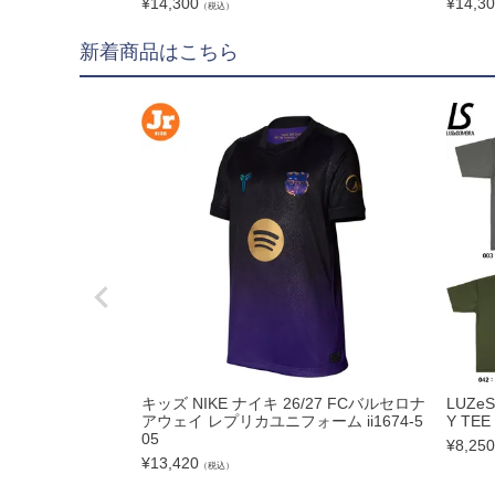
¥
14,300
¥
14,3
（税込）
フットサルボール|ス
新着商品はこちら
リフティング|ミニボ
ボールアクセサリー
サッカーアクセサ
シューズケース|ジム
スポーツバッグ|カジ
シンガード
シューレース
取り替え式スタッド|
お手入れグッズ
キッズ NIKE ナイキ 26/27 FCバルセロナ
LUZe
インソール
アウェイ レプリカユニフォーム ii1674-5
Y TEE
05
¥
8,250
サポーター|プロテク
¥
13,420
（税込）
レフェリーアイテム