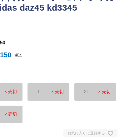
s daz45 kd3345
ナイテッド
トスパーFC
150
,150
税込
× 売切
L
× 売切
XL
× 売切
ュンヘン
ムント
ジェルマン
× 売切
セイユ
ン
お気に入りに登録する