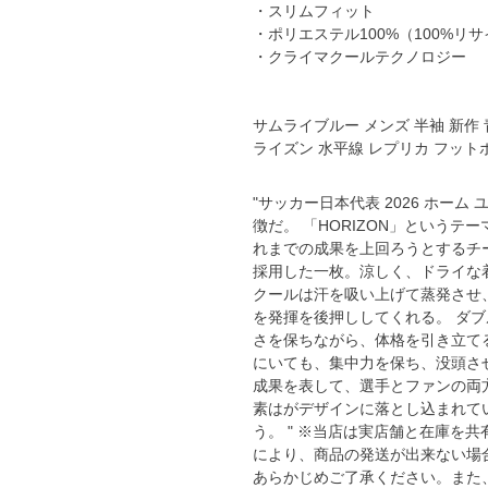
・スリムフィット
YASUDA｜ヤスダ
ブラジル代表
・ポリエステル100%（100%リ
BMZ
アルゼンチン代表
・クライマクールテクノロジー
FINTA｜フィンタ
アメリカ代表
ルースイソンブラ
メキシコ代表
サムライブルー メンズ 半袖 新作 青
ライズン 水平線 レプリカ フット
io Pandiani
"サッカー日本代表 2026 ホー
ッカーナッツ
徴だ。 「HORIZON」という
れまでの成果を上回ろうとするチ
ル
採用した一枚。涼しく、ドライな
クールは汗を吸い上げて蒸発させ
を発揮を後押ししてくれる。 ダ
さを保ちながら、体格を引き立て
にいても、集中力を保ち、没頭さ
ィ
成果を表して、選手とファンの両
素はがデザインに落とし込まれて
う。 " ※当店は実店舗と在庫を
ルズコート
により、商品の発送が出来ない場
あらかじめご了承ください。また