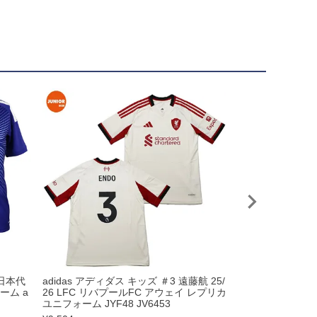
日本代
adidas アディダス キッズ ＃3 遠藤航 25/
＃11 前田大然 
ーム a
26 LFC リバプールFC アウェイ レプリカ
代表 2026 ホ
ユニフォーム JYF48 JV6453
adidas daz45 kd