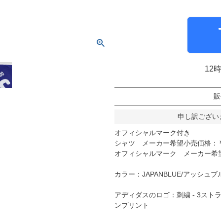
molten｜モルテン
アヤックス
FOOOOTY｜フーティ
セルティック
Klitchit｜クリッチ
インテル・マイア
ーム
Desporte｜デスポルチ
リーベルプレート
goleador｜ゴレアドール
日本代表
フィシャルグッズ
12
SULLO｜スージョ
ドイツ代表
gol.｜ゴル
スペイン代表
販
TABIO｜タビオ
ベルギー代表
申し訳ござい
TAPEDESIGN｜テープデザイン
フランス代表
オフィシャルマーク付き
Goodsman｜グッズマン
ポルトガル代表
シャツ メーカー希望小売価格：￥1
オフィシャルマーク メーカー希望小
HOSOCCER｜エイチオーサッカー
イングランド代表
SY32 by SWEET YEARS｜ｽｳｨｰﾄｲﾔｰｽﾞ
クロアチア代表
カラー：JAPANBLUE/アッシュブ
sfida｜スフィーダ
オランダ代表
アディダスのロゴ：刺繍 - 3スト
ZAMST｜ザムスト
ナイジェリア代表
ンプリント
MCDAVID｜マクダビッド
イタリア代表