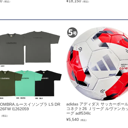
00
¥
18,150
（税込）
（税込）
トリートボール
ール
リー
サック
ュアルバック
レンチ
adidas アディダス サッカーボール
SOMBRA ルースイソンブラ LS DR
コネクト26 Ｊリーグ ルヴァンカッ
 26FW l1262059
ーグ adf534lc
ター
（税込）
¥
5,540
（税込）