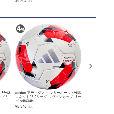
¥
9,504
¥
18,150
（税込）
（税込）
 5号球
adidas アディダス サッカーボール 4号球
NIKE ナイキ 
プ リ
コネクト26 Jリーグ ルヴァンカップ リー
4 FV6040 004
グ adf434lc
¥
11,000
（税込）
¥
5,340
（税込）