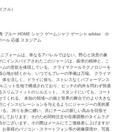
サイクル）
 ブルー HOME シャツ ゲームシャツ ゲーシャ adidas ホ
ボール 応援 スタジアム
ム ユニフォームは、単なるアパレルではない。野心と決意の象
テーマにインスパイアされたこのジャージは、探求の精神と、こ
ームの意欲を体現している。 クライマクールテクノロジーを
着心地が続くから、いつでもプレーの準備は万端。 クライマ
、体を涼しく、ドライに保ち、ストレスなくパフォーマンス
ブルニット生地で構成されており、ピッチの内外を問わず快適
るスリムフィットのシルエット。 スタンドにいても、コート
せてくれる。 未知の領域への旅と世界の舞台でのより大きな
方にインスピレーションを与えるようにジャージーの美的要
いる。 誇りを身に纏い、共にチームの新しい高みを目指そ
共有しております。そのため同時注文や在庫調整のタイムラグ
合がございます。その際はメールにてご連絡差し上げますが
、お客様のパソコン・スマートフォン等の画像環境や、写真