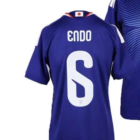
adidas x 松本山雅FC
ジュニア用フット
adidas選手着用商品
Jr サッカースパイク
adidas Matsumoto Yamaga Collection
Jr トレーニングシューズ
松本山雅FC商品SALEコーナー
Jr フットサルシューズ (
レプリカウェア
松本山雅FC商品SALEコーナー
日本代表
クラブチーム
【スクール生限定】松本山雅FCスクールウェア
ナショナルチーム
Jリーグ
ジュニアレプリカ