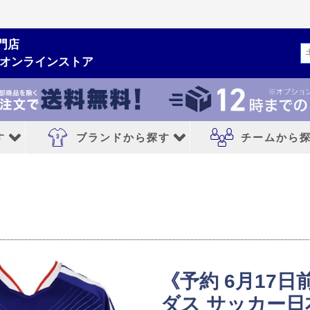
門店
検索
ムオンラインストア
す
ブランドから探す
チームから
ルシューズ
ブランドから探す
チームから探す
NIKE｜ナイキ
レアルマドリード
adidas｜アディダス
FCバルセロナ
MIZUNO｜ミズノ
アトレチコマドリ
《予約 6月17日
PUMA｜プーマ
マンチェスターシ
ダス サッカー日本
シューズ
asics｜アシックス
リバプールFC