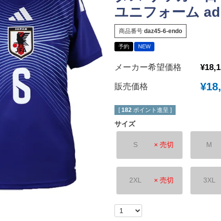
ユニフォーム adida
New Balance｜ニューバランス
チェルシーFC
ボールシューズ
UMBRO｜アンブロ
マンチェスターユ
商品番号
daz45-6-endo
SVOLME｜スボルメ
アーセナルFC
予約
NEW
ATHLETA｜アスレタ
トッテナム・ホッ
メーカー希望価格
¥
18,
 (TURF)
hummel｜ヒュンメル
レスターシティ
INDOOR)
¥
18
販売価格
LUZeSOMBRA｜ルースイソンブラ
ユヴェントスFC
soccer junky｜Claudio Pandiani
ACミラン
[
182
ポイント進呈 ]
SOCCER NUT｜サッカーナッツ
インテル
サイズ
Spazio｜スパッツィオ
ASローマ
S
× 売切
M
Earls Court｜アールズコート
FCバイエルンミ
PENALTY｜ペナルティ
ボルシア・ドルト
GAVIC｜ガビック
PSG｜パリサン
2XL
× 売切
3XL
reusch｜ロイシュ
オリンピックマル
ウェア
uhlsport｜ウールシュポルト
オリンピックリヨ