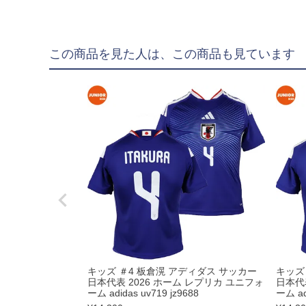
hummel|ヒュンメル
Earls Court|アール
その他
この商品を見た人は、この商品も見ています
ゴールキーパー用
ゴールキーパーグロー
メンテナンス用品
ゴールキーパーウェア
サポーター｜アクセサ
サッカーボール
サッカーボール5号球
キッズ ＃4 板倉滉 アディダス サッカー
キッズ
サッカーボール4号球
日本代表 2026 ホーム レプリカ ユニフォ
日本代
ーム adidas uv719 jz9688
ーム ad
サッカーボール3号球