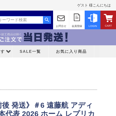
ゲスト 様こんにちは
CART
お問合せ
会員登録
LOGIN
探す
SALE一覧
お気に入り商品
ッド
前後 発送》＃6 遠藤航 アディ
ティFC
代表 2026 ホーム レプリカ