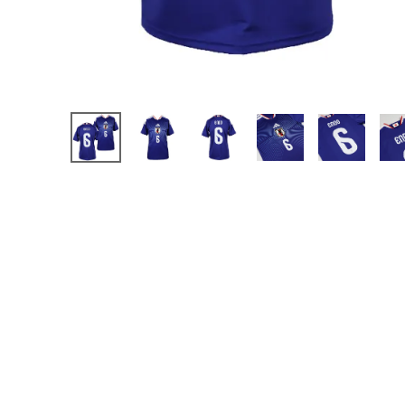
【JR】日本代表
【JR】クラブチーム
【JR】ナショナルチ
サッカーチームオ
日本代表
クラブチーム
ナショナルチーム
Jリーグ
ウェア
"NIKE|ナイキ
"adidas|アディダス