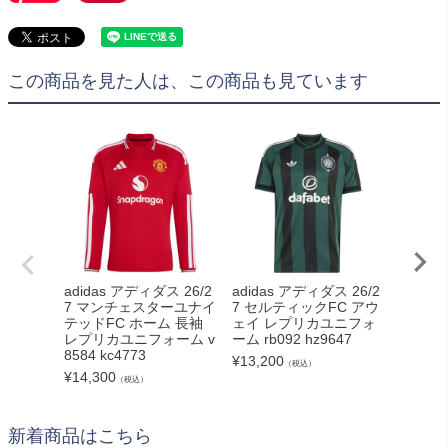
この商品を見た人は、この商品も見ています
adidas アディダス 26/2
adidas アディダス 26/2
adid
7 マンチェスターユナイ
7 セルティックFC アウ
ズ 25
テッドFC ホーム 長袖
ェイ レプリカユニフォ
ー・ユ
レプリカユニフォーム v
ーム rb092 hz9647
Y レ
8584 kc4773
ム kra6
¥
13,200
（税込）
¥
14,300
¥
6,545
（税込）
新着商品はこちら