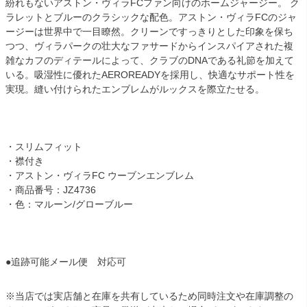
紛れもないアストン・ヴィラFCファン向けのホームジャージー。 ク
ラレットとブルーのクラシックな配色。アストン・ヴィラFCのジャ
ージーは世界中で一目瞭然。クリーンですっきりとした印象を保ち
つつ、ヴィラパークの壮大なファサードからインスパイアされた複
雑なカフのディテールによって、クラブのDNAである礼節を加えて
いる。吸湿性に優れたAEROREADYを採用し、快適なサポート性を
実現。縫い付けられたエンブレムがルックスを際立たせる。
・スリムフィット
・襟付き
・アストン・ヴィラFC ウーブンエンブレム
・商品番号：JZ4736
・色：マルーン/グローブルー
●追跡可能メール便 対応可
※当店では実店舗と在庫を共有しているため同時注文や在庫調整の