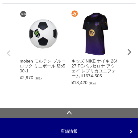
molten モルテン ブルー
キッズ NIKE ナイキ 26/
LUZe
ロック ミニボール f2b5
27 FCバルセロナ アウ
イソンブ
00-1
ェイ レプリカユニフォ
E 26FW
ーム ii1674-505
¥
2,970
¥
8,250
（税込）
¥
13,420
（税込）
店舗情報