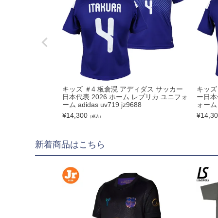
hummel|ヒュンメル
Earls Court|アール
その他
ゴールキーパー用
ゴールキーパーグロー
キッズ ＃4 板倉滉 アディダス サッカー
キッズ
日本代表 2026 ホーム レプリカ ユニフォ
ー日本
メンテナンス用品
ーム adidas uv719 jz9688
ォーム a
¥
14,300
¥
14,3
ゴールキーパーウェア
（税込）
サポーター｜アクセサ
新着商品はこちら
サッカーボール
サッカーボール5号球
サッカーボール4号球
サッカーボール3号球