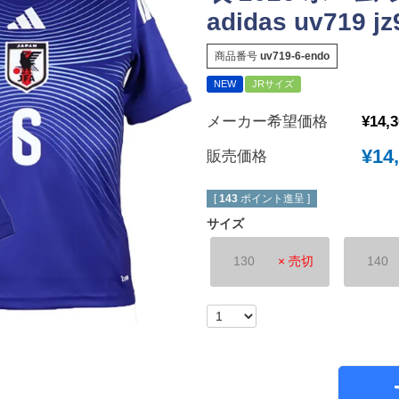
adidas uv719 jz
New Balance｜ニューバランス
チェルシーFC
ボールシューズ
UMBRO｜アンブロ
マンチェスターユ
商品番号
uv719-6-endo
SVOLME｜スボルメ
アーセナルFC
NEW
JRサイズ
ATHLETA｜アスレタ
トッテナム・ホッ
メーカー希望価格
¥
14,
 (TURF)
hummel｜ヒュンメル
レスターシティ
INDOOR)
¥
14
販売価格
LUZeSOMBRA｜ルースイソンブラ
ユヴェントスFC
soccer junky｜Claudio Pandiani
ACミラン
[
143
ポイント進呈 ]
SOCCER NUT｜サッカーナッツ
インテル
サイズ
Spazio｜スパッツィオ
ASローマ
130
× 売切
140
Earls Court｜アールズコート
FCバイエルンミ
PENALTY｜ペナルティ
ボルシア・ドルト
GAVIC｜ガビック
PSG｜パリサン
reusch｜ロイシュ
オリンピックマル
ウェア
uhlsport｜ウールシュポルト
オリンピックリヨ