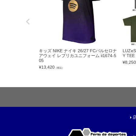
フットサルボール|ス
リフティング|ミニボ
ボールアクセサリー
サッカーアクセサ
キッズ NIKE ナイキ 26/27 FCバルセロナ
LUZe
アウェイ レプリカユニフォーム ii1674-5
Y TEE
シューズケース|ジム
05
¥
8,250
スポーツバッグ|カジ
¥
13,420
（税込）
シンガード
シューレース
取り替え式スタッド|
お手入れグッズ
インソール
サポーター|プロテク
レフェリーアイテム