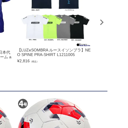
【LUZeSOMBRA ルースイソンブラ】NE
日本代
goleador ゴレ
O SPINE PRA-SHIRT L1211005
ーム a
¥
5,390
（税込）
¥
2,816
（税込）