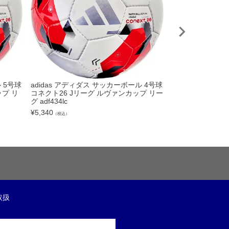
 5号球
adidas アディダス サッカーボール 4号球
NIKE ナイキ 
プ リ
コネクト26 Jリーグ ルヴァンカップ リー
4 FV6040 004
グ adf434lc
¥
11,000
（税込）
¥
5,340
（税込）
取扱