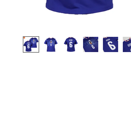
【JR】日本代表
【JR】クラブチーム
【JR】ナショナルチ
サッカーチームオ
日本代表
クラブチーム
ナショナルチーム
Jリーグ
ウェア
"NIKE|ナイキ
"adidas|アディダス