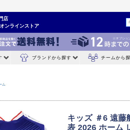
門店
検索
ムオンラインストア
す
ブランドから探す
チームから
ルシューズ
ブランドから探す
チームから探す
ーム
NIKE｜ナイキ
レアルマドリード
adidas｜アディダス
FCバルセロナ
MIZUNO｜ミズノ
アトレチコマドリ
キッズ ＃6 遠
PUMA｜プーマ
マンチェスターシ
表 2026 ホー
シューズ
asics｜アシックス
リバプールFC