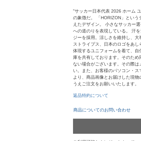
YASUDA｜ヤスダ
ブラジル代表
"サッカー日本代表 2026 ホー
BMZ
アルゼンチン代表
の象徴だ。 「HORIZON」と
えたデザイン。 小さなサッカー
FINTA｜フィンタ
アメリカ代表
ルースイソンブラ
への道のりを表現している。 汗
メキシコ代表
ジーを採用。涼しさを維持し、大事
ストライプス、日本のロゴをあし
io Pandiani
体現するユニフォームを着て、自信
庫を共有しております。そのため
ッカーナッツ
ない場合がございます。その際は
い。また、お客様のパソコン・ス
より、商品画像とお届けした現物
ル
うえご注文をお願いいたします。
返品特約について
ィ
商品についてのお問い合わせ
ルズコート