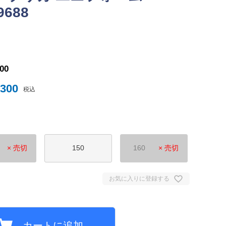
9688
ナイテッド
トスパーFC
300
,300
税込
× 売切
150
160
× 売切
ュンヘン
ムント
お気に入りに登録する
ジェルマン
セイユ
ン
カートに追加