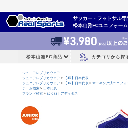
サッカー・フットサル専
松本山雅FCユニフォー
松本山雅FC商品
カテゴリから探
ジュニアレプリカウェア
松本山雅FCユニフォーム
大人用フットボー
ジュニアレプリカウェア
【JR】日本代表
ジュニアレプリカウェア
【JR】日本代表
マーキング済ユニフォ
チーム検索
日本代表
2026/27シーズン
サッカースパイク
ブランド検索
adidas｜アディダス
2026シーズン
トレーニングシューズ
2025シーズン
フットサルシューズ
2024シーズン
ランニングシューズ
サンダル|カジュアル