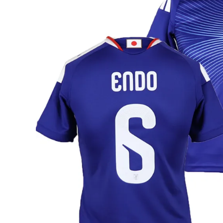
adidas x 松本山雅FC
ジュニア用フット
adidas選手着用商品
Jr サッカースパイク
adidas Matsumoto Yamaga Collection
Jr トレーニングシューズ
松本山雅FC商品SALEコーナー
Jr フットサルシューズ (
レプリカウェア
松本山雅FC商品SALEコーナー
日本代表
クラブチーム
【スクール生限定】松本山雅FCスクールウェア
ナショナルチーム
Jリーグ
ジュニアレプリカ