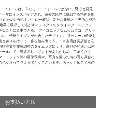
ム ユニフォームは、単なるユニフォームではない。野心と発見
いうテーマにインスパイアされ、過去の限界に挑戦する精神を捉
選手のために作られたこの一着は、新たな挑戦と世界的な成功
を素早く吸収して逃がすアディダスのクライマクールテクノロ
なことに集中できる。 アイコニックなadidasロゴ、スリー
らい、伝統とモダンが融合したデザイン。 サッカーの伝統を
と誇りを持って一歩を踏み出そう。 " ※当店は実店舗と在
同時注文や在庫調整のタイムラグにより、商品の発送が出来
メールにてご連絡差し上げますがあらかじめご了承くださ
マートフォン等の画像環境や、写真を撮った時の写り具合に
の色が違って見える場合がございます。あらかじめご了承の
お支払い方法