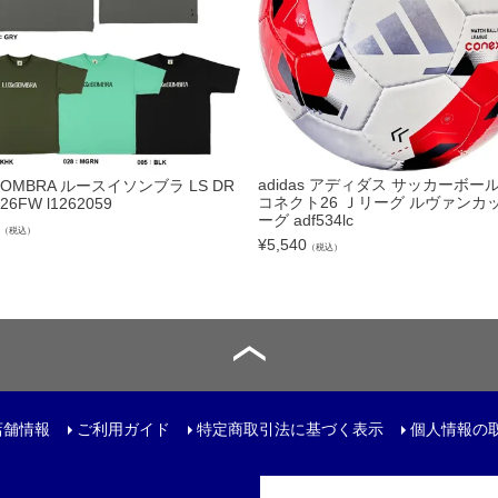
トリートボール
ール
リー
adidas アディダス サッカーボール
SOMBRA ルースイソンブラ LS DR
コネクト26 Ｊリーグ ルヴァンカッ
 26FW l1262059
サック
ーグ adf534lc
（税込）
¥
5,540
ュアルバック
（税込）
レンチ
店舗情報
ご利用ガイド
特定商取引法に基づく表示
個人情報の
ター