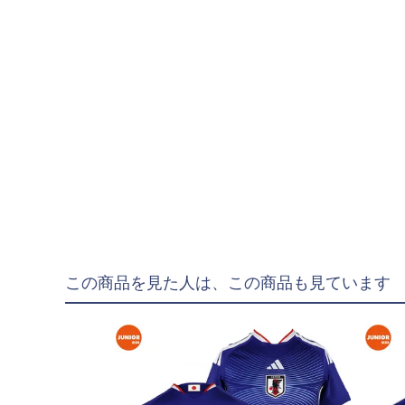
"goleador｜ゴレア
"gol.｜ゴル
"SY32 by SWEET YE
ジュニアウェア
NIKE|ナイキ
adidas|アディダス
PUMA|プーマ
SVOLME|スボルメ
LUZeSOMBRA|ル
この商品を見た人は、この商品も見ています
ATHLETA|アスレタ
soccer junky|Claudi
Spazio|スパッツィオ
UMBRO|アンブロ