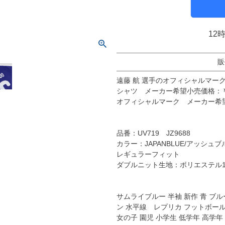
molten｜モルテン
アヤックス
FOOOOTY｜フーティ
セルティック
12
Klitchit｜クリッチ
インテル・マイア
ーム
Desporte｜デスポルチ
リーベルプレート
販
goleador｜ゴレアドール
日本代表
フィシャルグッズ
遠藤 航 選手のオフィシャルマー
SULLO｜スージョ
ドイツ代表
シャツ メーカー希望小売価格：￥9
gol.｜ゴル
スペイン代表
オフィシャルマーク メーカー希望小
TABIO｜タビオ
ベルギー代表
TAPEDESIGN｜テープデザイン
フランス代表
品番：UV719 JZ9688
Goodsman｜グッズマン
ポルトガル代表
カラー：JAPANBLUE/アッシュブ
レギュラーフィット
HOSOCCER｜エイチオーサッカー
イングランド代表
ダブルニット生地：ポリエステル1
SY32 by SWEET YEARS｜ｽｳｨｰﾄｲﾔｰｽﾞ
クロアチア代表
sfida｜スフィーダ
オランダ代表
サムライブルー 半袖 新作 青 ブルー
ZAMST｜ザムスト
ナイジェリア代表
ン 水平線 レプリカ フットボール 
女の子 園児 小学生 低学年 高学年
MCDAVID｜マクダビッド
イタリア代表