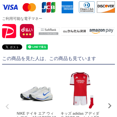
ご利用可能な電子マネー
この商品を見た人は、この商品も見ています
NIKE ナイキ エア ウィ
キッズ adidas アディダ
キッズ 