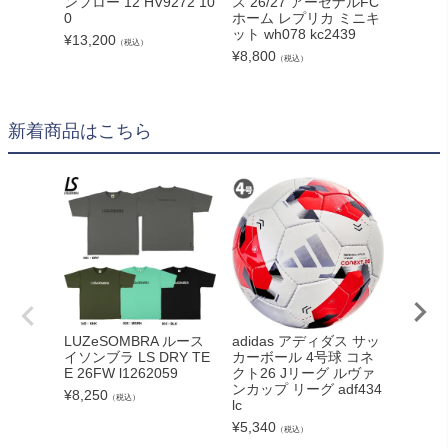
ンフロー 12 HV9272 10
ス 26/27 アーセナルFC
ス 26
0
ホーム レプリカ ミニキ
ホーム
ット wh078 kc2439
ォーム 
¥
13,200
（税込）
9-kb99
¥
8,800
（税込）
1
¥
15,40
新着商品はこちら
adidas アディダス サッ
LUZeSOMBRA ルース
NIKE
カーボール 4号球 コネ
イソンブラ LS DRY TE
ライバル
クト26 Jリーグ ルヴァ
E 26FW l1262059
40 004
ンカップ リーグ adf434
¥
8,250
¥
11,00
（税込）
lc
¥
5,340
（税込）