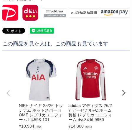
この商品を見た人は、この商品も見ています
NIKE ナイキ 25/26 トッ
adidas アディダス 26/2
キッズ N
テナム ホットスパー H
7 アーセナルFC ホーム
27 ト
OME レプリカユニフォ
長袖 レプリカ ユニフォ
パー 
ーム hj4598-101
ーム dvs84 kb9950
ニフォーム
¥
10,934
¥
14,300
¥
13,42
（税込）
（税込）