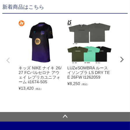
新着商品はこちら
adid
キッズ NIKE ナイキ 26/
LUZeSOMBRA ルース
カーボー
27 FCバルセロナ アウ
イソンブラ LS DRY TE
クト26
ェイ レプリカユニフォ
E 26FW l1262059
ンカップ
ーム ii1674-505
¥
8,250
（税込）
lc
¥
13,420
（税込）
¥
5,540