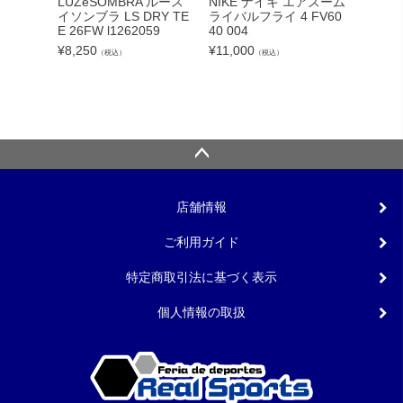
LUZeSOMBRA ルース
NIKE ナイキ エアズーム
《予約
イソンブラ LS DRY TE
ライバルフライ 4 FV60
didas
E 26FW l1262059
40 004
リバプ
長袖 
¥
8,250
¥
11,000
（税込）
（税込）
ーム zm
¥
14,30
店舗情報
ご利用ガイド
特定商取引法に基づく表示
個人情報の取扱