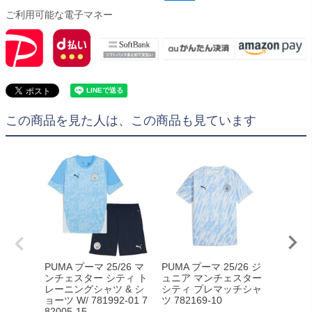
ご利用可能な電子マネー
この商品を見た人は、この商品も見ています
PUMA プーマ 25/26 マ
PUMA プーマ 25/26 ジ
adida
ンチェスター シティ ト
ュニア マンチェスター
6 キッ
レーニングシャツ & シ
シティ プレマッチシャ
HOME
ョーツ W/ 781992-01 7
ツ 782169-10
ォーム ks
82005-15