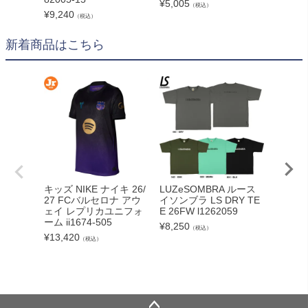
¥
5,005
¥
6,545
（税込）
¥
9,240
（税込）
新着商品はこちら
adid
キッズ NIKE ナイキ 26/
LUZeSOMBRA ルース
カーボー
27 FCバルセロナ アウ
イソンブラ LS DRY TE
クト26
ェイ レプリカユニフォ
E 26FW l1262059
ンカップ
ーム ii1674-505
¥
8,250
（税込）
lc
¥
13,420
（税込）
¥
5,540