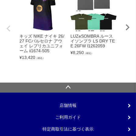
adid
キッズ NIKE ナイキ 26/
LUZeSOMBRA ルース
カーボー
27 FCバルセロナ アウ
イソンブラ LS DRY TE
クト26
ェイ レプリカユニフォ
E 26FW l1262059
ンカップ
ーム ii1674-505
¥
8,250
（税込）
lc
¥
13,420
（税込）
¥
5,540
店舗情報
ご利用ガイド
特定商取引法に基づく表示