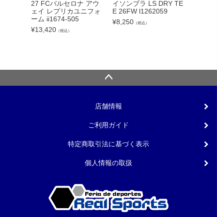
カーボー
27 FCバルセロナ アウ
イソンブラ LS DRY TE
クト26
ェイ レプリカユニフォ
E 26FW l1262059
ンカップ
ーム ii1674-505
¥
8,250
（税込）
lc
¥
13,420
（税込）
¥
5,340
店舗情報
ご利用ガイド
特定商取引法に基づく表示
個人情報の取扱