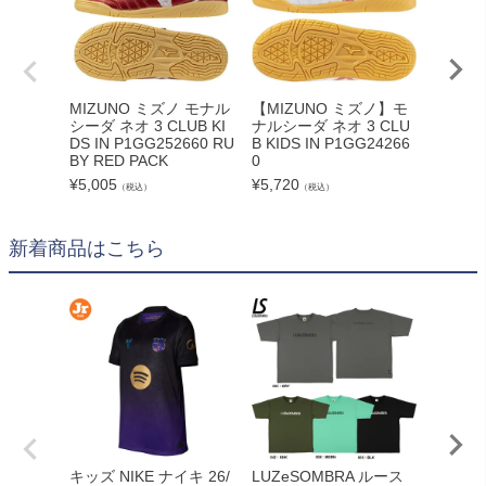
MIZUNO ミズノ モナル
【MIZUNO ミズノ】モ
MIZU
シーダ ネオ 3 CLUB KI
ナルシーダ ネオ 3 CLU
シーダ ネ
DS IN P1GG252660 RU
B KIDS IN P1GG24266
ブラック
BY RED PACK
0
F2627
¥
5,005
¥
5,720
¥
6,600
（税込）
（税込）
新着商品はこちら
adid
キッズ NIKE ナイキ 26/
LUZeSOMBRA ルース