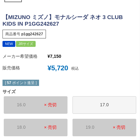
【MIZUNO ミズノ】モナルシーダ ネオ 3 CLUB
KIDS IN P1GG242627
商品番号
p1gg242627
NEW
JRサイズ
メーカー希望価格
¥
7,150
¥
5,720
販売価格
税込
[
57
ポイント進呈 ]
サイズ
16.0
× 売切
17.0
18.0
× 売切
19.0
× 売切