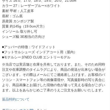
サイズ 16.0、17.0、18.0、19.0、20.0、21.0cm
カラー 27：レーザーブルー×ホワイト
素材 甲材：人工皮革
底材：ゴム底
原産国 カンボジア製
質量 約145g（19.0cm片方）
インソール 取り外し可
シューズ幅 3E相当の方向け
■アッパーの特徴：ワイドフィット
■フットサルシューズ インドアコート用（屋内）
■モナルシーダNEO CLUB エントリーモデル
※当店では実店舗と在庫を共有しております。また、そのため同時
注文や在庫調整のタイムラグにより、商品の発送が出来ない場合が
ございます。その際はメールにてご連絡差し上げます。お客様のパ
ソコン・スマートフォン等の画像環境や、写真撮影時の写り具合に
より、商品画像とお届けした現物の色が違って見える場合がござい
ます。以上をあらかじめご了承のうえご注文をお願いいたします。
返品特約について