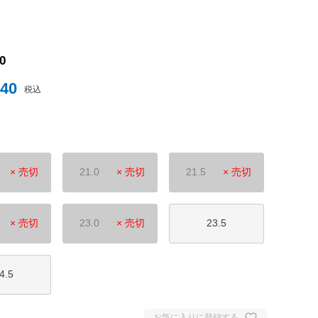
ナイテッド
0
840
トスパーFC
税込
× 売切
21.0
× 売切
21.5
× 売切
ュンヘン
× 売切
23.0
× 売切
23.5
ムント
ジェルマン
4.5
セイユ
ン
お気に入りに登録する