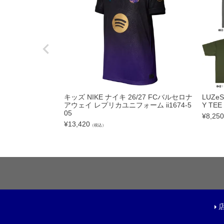
フットサルボール|ス
リフティング|ミニボ
ボールアクセサリー
サッカーアクセサ
シューズケース|ジム
キッズ NIKE ナイキ 26/27 FCバルセロナ
LUZe
アウェイ レプリカユニフォーム ii1674-5
Y TEE
スポーツバッグ|カジ
05
¥
8,250
¥
13,420
シンガード
（税込）
シューレース
取り替え式スタッド|
お手入れグッズ
インソール
サポーター|プロテク
レフェリーアイテム