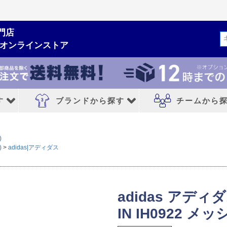
門店
検索
ムオンラインストア
す
ブランドから探す
チームから
ルシューズ
ブランドから探す
チームから探す
)
)
adidas|アディダス
NIKE｜ナイキ
レアルマドリード
adidas｜アディダス
FCバルセロナ
adidas アディダ
MIZUNO｜ミズノ
アトレチコマドリ
IN IH0922 メッ
PUMA｜プーマ
マンチェスターシ
シューズ
asics｜アシックス
リバプールFC