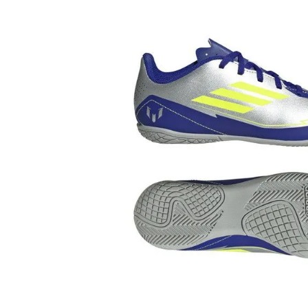
adidas x 松本山雅FC
ジュニア用フット
adidas選手着用商品
Jr サッカースパイク
adidas Matsumoto Yamaga Collection
Jr トレーニングシューズ
松本山雅FC商品SALEコーナー
Jr フットサルシューズ (
レプリカウェア
松本山雅FC商品SALEコーナー
日本代表
クラブチーム
【スクール生限定】松本山雅FCスクールウェア
ナショナルチーム
Jリーグ
ジュニアレプリカ