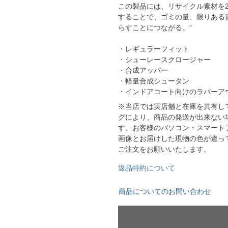
この製品には、リサイクル素材を
YASUDA｜ヤスダ
ブラジル代表
することで、ゴミの量、限りある
BMZ
アルゼンチン代表
らすことにつながる。"
FINTA｜フィンタ
アメリカ代表
ルースイソンブラ
・レギュラーフィット
メキシコ代表
・シューレースクロージャー
・合成アッパー
io Pandiani
・軽量合成シュータン
・インドアコート向けのラバーア
ッカーナッツ
※当店では実店舗と在庫を共有し
グにより、商品の発送が出来ない
ル
す。お客様のパソコン・スマート
画像とお届けした現物の色が違っ
ご注文をお願いいたします。
返品特約について
ィ
商品についてのお問い合わせ
ルズコート