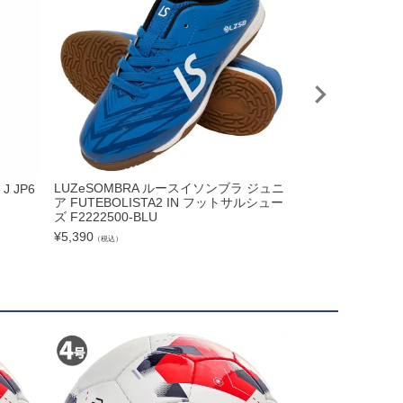
LUZeSOMBRA ルースイソンブラ ジュニ
J JP6
adidas アディダ
ア FUTEBOLISTA2 IN フットサルシュー
FxG J ルシッドレッ
ズ F2222500-BLU
R FOOTBALL P
¥
5,390
¥
4,620
（税込）
（税込）