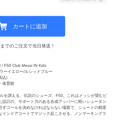
ミCF
カートに追加
時までのご注文で当日発送！
50 Club Messi IN Kids
ラーイエロー/ルシッドブルー
税込)
・体育館
ルを讃える、伝説のシューズ、F50。これはメッシが望むピ
た設計の、サポート力のある合成アッパーに軽いシュータン
必ずゴールを決めなければならない場面で、シュートの精度
なインドアコートでマジック起こさせる、ノンマーキングラ
。