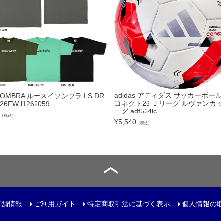
トリートボール
ール
リー
サック
adidas アディダス サッカーボール
SOMBRA ルースイソンブラ LS DR
コネクト26 Ｊリーグ ルヴァンカッ
 26FW l1262059
ュアルバック
ーグ adf534lc
（税込）
¥
5,540
（税込）
レンチ
ター
店舗情報
ご利用ガイド
特定商取引法に基づく表示
個人情報の