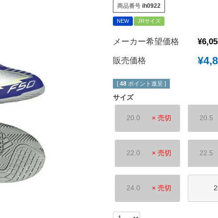
商品番号
ih0922
New Balance｜ニューバランス
チェルシーFC
NEW
JRサイズ
ボールシューズ
UMBRO｜アンブロ
マンチェスターユ
メーカー希望価格
¥
6,05
SVOLME｜スボルメ
アーセナルFC
¥
4,
ATHLETA｜アスレタ
トッテナム・ホッ
販売価格
 (TURF)
hummel｜ヒュンメル
レスターシティ
INDOOR)
[
48
ポイント進呈 ]
LUZeSOMBRA｜ルースイソンブラ
ユヴェントスFC
サイズ
soccer junky｜Claudio Pandiani
ACミラン
20.0
× 売切
20.5
SOCCER NUT｜サッカーナッツ
インテル
Spazio｜スパッツィオ
ASローマ
Earls Court｜アールズコート
FCバイエルンミ
22.0
× 売切
22.5
PENALTY｜ペナルティ
ボルシア・ドルト
GAVIC｜ガビック
PSG｜パリサン
24.0
× 売切
2
reusch｜ロイシュ
オリンピックマル
ウェア
uhlsport｜ウールシュポルト
オリンピックリヨ