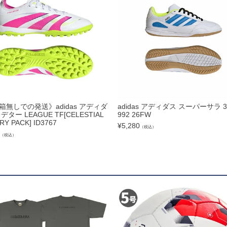
ズコート
品
ブ
箱無しでの発送》adidas アディダ
adidas アディダス スーパーサラ 3 
デター LEAGUE TF[CELESTIAL
992 26FW
RY PACK] ID3767
¥
5,280
（税込）
（税込）
リー