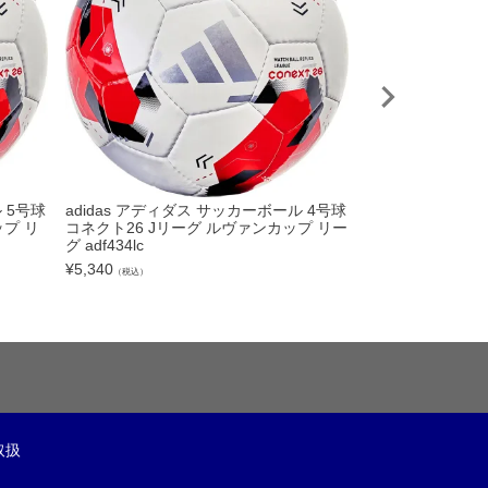
 5号球
adidas アディダス サッカーボール 4号球
NIKE ナイキ 
プ リ
コネクト26 Jリーグ ルヴァンカップ リー
4 FV6040 004
グ adf434lc
¥
11,000
（税込）
¥
5,340
（税込）
取扱