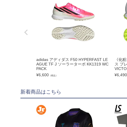
hummel|ヒュンメル
Earls Court|アール
その他
ゴールキーパー用
ゴールキーパーグロー
メンテナンス用品
adidas アディダス F50 HYPERFAST LE
《化粧
AGUE TF J ソーラーターボ KK1319 WC
ス プレ
ゴールキーパーウェア
PACK
VICTO
¥
6,600
¥
6,490
（税込）
サポーター｜アクセサ
サッカーボール
新着商品はこちら
サッカーボール5号球
サッカーボール4号球
サッカーボール3号球