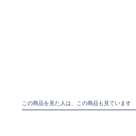
"goleador｜ゴレア
"gol.｜ゴル
"SY32 by SWEET YE
ジュニアウェア
NIKE|ナイキ
adidas|アディダス
PUMA|プーマ
SVOLME|スボルメ
LUZeSOMBRA|ル
ATHLETA|アスレタ
この商品を見た人は、この商品も見ています
soccer junky|Claudi
Spazio|スパッツィオ
UMBRO|アンブロ