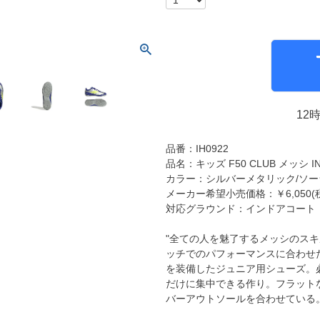
molten｜モルテン
アヤックス
FOOOOTY｜フーティ
セルティック
Klitchit｜クリッチ
インテル・マイア
ーム
Desporte｜デスポルチ
リーベルプレート
goleador｜ゴレアドール
日本代表
フィシャルグッズ
12
SULLO｜スージョ
ドイツ代表
gol.｜ゴル
スペイン代表
品番：IH0922
TABIO｜タビオ
ベルギー代表
品名：キッズ F50 CLUB メッシ IN / F
カラー：シルバーメタリック/ソー
TAPEDESIGN｜テープデザイン
フランス代表
メーカー希望小売価格：￥6,050(
Goodsman｜グッズマン
ポルトガル代表
対応グラウンド：インドアコート
HOSOCCER｜エイチオーサッカー
イングランド代表
"全ての人を魅了するメッシのスキ
SY32 by SWEET YEARS｜ｽｳｨｰﾄｲﾔｰｽﾞ
クロアチア代表
ッチでのパフォーマンスに合わせ
sfida｜スフィーダ
オランダ代表
を装備したジュニア用シューズ。
だけに集中できる作り。フラット
ZAMST｜ザムスト
ナイジェリア代表
バーアウトソールを合わせている
MCDAVID｜マクダビッド
イタリア代表