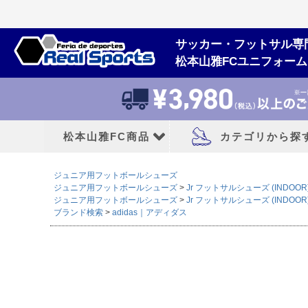
サッカー・フットサル専
松本山雅FCユニフォー
松本山雅FC商品
カテゴリから探
ジュニア用フットボールシューズ
松本山雅FCユニフォーム
大人用フットボー
ジュニア用フットボールシューズ
Jr フットサルシューズ (INDOOR
ジュニア用フットボールシューズ
Jr フットサルシューズ (INDOOR
ブランド検索
adidas｜アディダス
2026/27シーズン
サッカースパイク
2026シーズン
トレーニングシューズ
2025シーズン
フットサルシューズ
2024シーズン
ランニングシューズ
サンダル|カジュアル